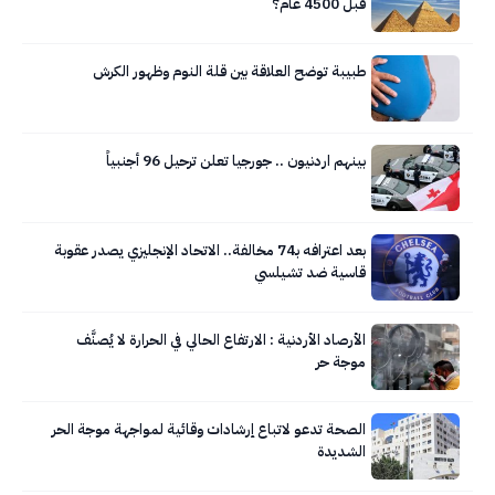
قبل 4500 عام؟
طبيبة توضح العلاقة بين قلة النوم وظهور الكرش
بينهم اردنيون .. جورجيا تعلن ترحيل 96 أجنبياً
بعد اعترافه بـ74 مخالفة.. الاتحاد الإنجليزي يصدر عقوبة
قاسية ضد تشيلسي
الأرصاد الأردنية : الارتفاع الحالي في الحرارة لا يُصنَّف
موجة حر
الصحة تدعو لاتباع إرشادات وقائية لمواجهة موجة الحر
الشديدة