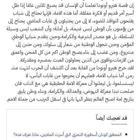
إن قصة هيرو أونودا تعلمنا أن الإنسان قد يضيع ثلاثين عامًا إذا ظل
أسير أمر قديم أو فكرة مغلقة. أما هذه الامة، فإنها تحتاج إلى شباب
يفتحون النوافذ للضوء، لا إلى من يختبئون في غابات الماضي. يحتاج إلى
من يؤمنون بأن الوطن ليس غنيمة، بل أمانة؛ وأن الشعب ليس وسيلة
للسلطة، بل هو مصدر الشرعية والكرامة،وحين يتقدم شبابها الوطني
المؤمن وحين تتحول الوطنية من شعار إلى سلوك، ومن حنين إلى
مشروع، ومن غضب إلى بناء.يصبح الوطن اكبر من كل المحن واعمق
من الازمات،واقوى من الذين يحاولون العبث بمصيره ومقدراته.
لقد خرج هيرو أونودا من الغابة بعد أن اكتشف أن الحرب انتهت منذ
زمن. أما شباب الامة، فعليهم أن يخرجوا من غابات اليأس، لا
ليستسلموا، بل ليعلنوا أن معركة الامة الحقيقية هي مع الذات فان
صلحت تبدا معركة النهوض، والعدالة، والكرامة، وبناء وطن يليق
بتاريخ امة اصبح العالم ينظر اليها بانها في اسفل الترتيب من جملة الامم.
قد تعجبك أيضاً
المحقق كونان أسطورة التحري التي أسرت الملايين، ماذا نعرف عنه؟