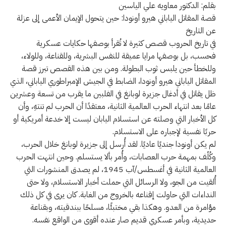
بقلم: الدكتور معاويه علي الياسين
قصة المقاتل الياباني هيرو أونودا: حين يتحول الإيمان الأعمى إلى عزلة
عن التاريخ
في تاريخ الحروب قصص كثيرة لا تُقرأ بوصفها حكايات عسكرية
فحسب، بل بوصفها مرايا عميقة للنفس البشرية، وللقناعة، وللولاء،
وللخطأ حين يلبس ثوب البطولة. ومن بين هذه القصص تبرز قصة
المقاتل الياباني هيرو أونودا، الضابط في الجيش الإمبراطوري الياباني، الذي
ظل يقاتل في أدغال جزيرة لوبانغ في الفلبين ما يقرب من تسعة وعشرين
عامًا بعد انتهاء الحرب العالمية الثانية، معتقدًا أن الحرب لم تنتهِ، وأن
كل الأخبار التي وصلته عن استسلام اليابان ليست إلا خدعة أمريكية أو
حربًا نفسية لإجباره على الاستسلام.
لم يكن أونودا جنديًا عاديًا. لقد أُرسل إلى جزيرة لوبانغ خلال الحرب،
وكُلّف بمهمة حرب العصابات، وأُمر بألا يستسلم. وحين انتهت الحرب
العالمية الثانية في أغسطس/آب 1945، لم يصدق المنشورات التي
أُلقيت من الجو، ولا الرسائل التي حملت أخبار الاستسلام، ولا حتى
النداءات التي حاولت إقناعه بالخروج من الغابة. كان يرى في كل ذلك
مؤامرة من العدو. وهكذا بقي مختبئًا، مسلحًا ببندقيته، وبقناعة
حديدية، وبأمر عسكري قديم صار عنده أقوى من الواقع نفسه.