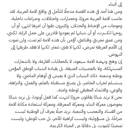
إلى البناء.
ومن هنا أجد في هذه القصة مدخلًا للتأمل في واقع الامة العربية. لقد
عاشت الامة العربية حروبًا، وحصارات، واحتلالات، وصراعات داخلية،
وموجات من الإحباط والخذلان. وكثيرون ظنوا أن امرها انتهى، أو أن
روحها انكسرت، أو أن شبابها لم يعودوا قادرين على حمل الراية. لكنني،
ومن عمق تجربتي وقناعتي، أؤمن بأن هذه الامة لم تمت، ولن تموت.
إن الأمم العريقة تمرض، لكنها لا تفنى، تتعثر، لكنها لا تفقد طريقها إلى
النهوض.
إن وهج ونهضة الامة سيعود، لا بالخطابات الفارغة، ولا بالشعارات
المستهلكة، ولا بالعصبيات الضيقة، بل بقيادة الشباب الوطني المؤمن
بوطنه وشعبه. ذلك الشباب الذي لا يعيش في أوهام الماضي، ولا
يستسلم لخراب الحاضر، بل يصنع مستقبله بالعلم، والعمل، والنزاهة،
والوعي، والانتماء الحقيقي لوطنه وامته..
نحن لا نريد شبابًا يقاتلون حروبًا انتهت، كما فعل أونودا، بل نريد شبابًا
يخوضون معركة البناء، ومعركة المعرفة، ومعركة استعادة مكانة الامة
من الفساد والتعصب والتبعية. نريد جيلًا يعرف أن الوطنية ليست
صراخًا، بل مسؤولية؛ وليست كراهية للآخر، بل حب للوطن؛ وليست
تمجيدًا للموت، بل دفاعًا عن الحياة الكريمة.