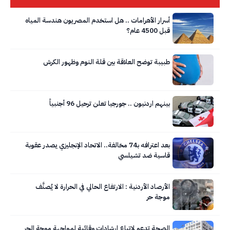
أسرار الأهرامات .. هل استخدم المصريون هندسة المياه
قبل 4500 عام؟
طبيبة توضح العلاقة بين قلة النوم وظهور الكرش
بينهم اردنيون .. جورجيا تعلن ترحيل 96 أجنبياً
بعد اعترافه بـ74 مخالفة.. الاتحاد الإنجليزي يصدر عقوبة
قاسية ضد تشيلسي
الأرصاد الأردنية : الارتفاع الحالي في الحرارة لا يُصنَّف
موجة حر
الصحة تدعو لاتباع إرشادات وقائية لمواجهة موجة الحر