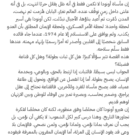
إن مأساة أونودا لا تكمن فقط في أنه ظل يقاتل حربًا انتهت، بل في أنه
عاش داخل زمنٍ توقّف عنده. العالم تغيّر، اليابان هُزمت ثم نهضت،
المدن دُمّرت ثم أُعيد بناؤها، الأجيال تبدّلت، لكن أونودا بقي أسير
لحظة واحدة: لحظة الأمر العسكري، ولحظة الإيمان المطلق بأن العدو
يكذب. ولم يوافق على الاستسلام إلا عام 1974، عندما جاء قائده
السابق شخصيًا إلى الفلبين وأصدر له أمرًا رسميًا بإنهاء مهمته. عندها
فقط سلّم سلاحه.
هذه القصة تثير سؤالًا كبيرًا: هل كل ثبات بطولة؟ وهل كل قناعة
فضيلة؟
الجواب ليس بسيطًا. فالثبات إذا ارتبط بالحق، وبالوعي، وبخدمة
الإنسان، يصبح بطولة. أما إذا انفصل عن الواقع، وتحول إلى طاعة
عمياء، فقد يصبح مأساة للفرد وللآخرين. فالقناعة تحتاج إلى عقل
يراجع، وضمير يحاسب، وبصيرة تميز بين الوفاء للوطن وبين الارتهان
لوهم قديم.
إن هيرو أونودا كان مخلصًا وفق منظوره، لكنه كان مخلصًا لفكرة
تجاوزها التاريخ. وهذا درس كبير لكل الشعوب: لا يكفي أن نؤمن، بل
يجب أن نعرف بماذا نؤمن، ولماذا نؤمن، ولمن نضحي. فالإيمان بلا
وعي قد يقود الإنسان إلى العزلة، أما الإيمان المقرون بالمعرفة فيقوده