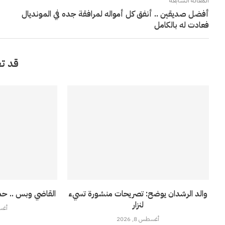
المقالة السابقة
أفضل صديقين .. أنفق كل أمواله لمرافقة جده في المونديال
فعادت له بالكامل
قد تع
والد الرشدان يوضح: تصريحات منشورة تسيء
القاضي وبس .. حم
لنزار
أغسطس
أغسطس 8, 2026