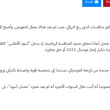
Email
Pi
202 اليوم مرحلة الحسم مع انطلاق منافسات الدور ربع النهائي، حيث لم يعد هناك مجال للتعويض، وأصبح ك
راة تحمل أبعادا تتجاوز حدود المنافسة الرياضية، إذ يدخل “أسود الأطلس” اللقا
مونديال 2022 أو حتى تجاوزه.
ديدة من تاريخه المونديالي، مستندا إلى شخصية قوية وانضباط تكتيكي ورو
 خصوصا أنه أثبت خلال السنوات الأخيرة أنه لم يعد مجرد “حصان أسود”، بل