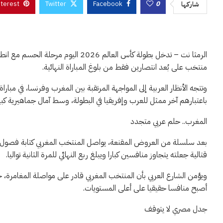
nterest
Twitter
Facebook
0
شاركها
الرمثا نت – تدخل بطولة كأس العالم 6
منتخب على بُعد انتصارين فقط من بلوغ المباراة النهائية.
وتتجه الأنظار العربية إلى المواجهة المرتقبة بين المغرب وفرنسا، في مبا
باعتبارهم آخر ممثل للعرب وإفريقيا في البطولة، وسط آمال جماهيرية كبيرة بتكرار إنجاز 
المغرب.. حلم عربي متجدد
بعد سلسلة من العروض المقنعة، يواصل المنتخب المغربي كتابة فصول ج
قتالية جعلته يتجاوز منافسين كبارا ويبلغ ربع النهائي للمرة الثانية تواليا.
ويؤمن الشارع العربي بأن المنتخب المغربي قادر على مواصلة المغامرة،
أصبح منافسا حقيقيا على أعلى المستويات.
جدل مصري لا يتوقف