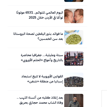
اليوم العالمي للتوائم.. 6531 مولودًا
توأمًا في الأردن خلال 2025
ما فوائد بذور اليقطين لصحة البروستاتا
بعد سن الخمسين؟
سبتة ومليلية… جغرافيا محاصرة
بالتاريخ وأمواج «الحلم الأوروبي»
المتلاطمة.. صور
القوانين الأوروبية لا تتيح استبعاد
إسبانيا من منطقة «شنغن»
بعد إنقاذ طفليه من ألسنة اللهب ..
وفاة الشاب محمد حجازي بحريق