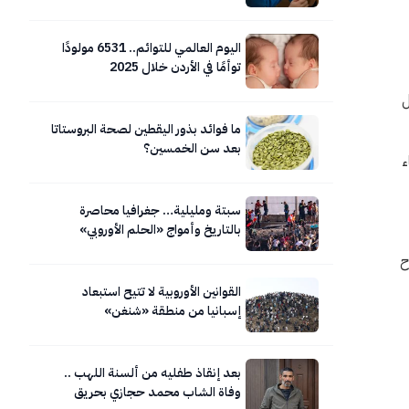
اليوم العالمي للتوائم.. 6531 مولودًا
توأمًا في الأردن خلال 2025
ل
ما فوائد بذور اليقطين لصحة البروستاتا
بعد سن الخمسين؟
ء
سبتة ومليلية… جغرافيا محاصرة
بالتاريخ وأمواج «الحلم الأوروبي»
المتلاطمة.. صور
ح
القوانين الأوروبية لا تتيح استبعاد
إسبانيا من منطقة «شنغن»
بعد إنقاذ طفليه من ألسنة اللهب ..
وفاة الشاب محمد حجازي بحريق