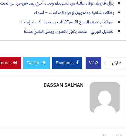
زلزال فنزويلا.. وفاة عائلة من السويداء ونجاة أخرى بعد خروجها من تحت
وظائف شاغرة ومدعوون لإجراء المقابلات – أسماء
“جولة في نصف الدماغ الأيسر”: كتاب يستحق القراءة بإمتياز
التعديل الوزاري .. عندما يتغيّر اللاعبون ويبقى النادي مغلقًا
terest
Twitter
Facebook
0
شاركها
BASSAM SALMAN