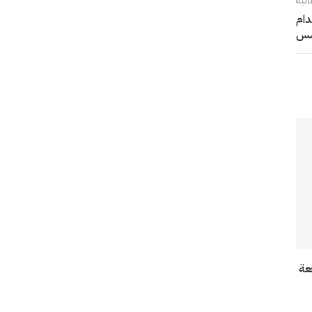
الية
دام
ؤسس
عة