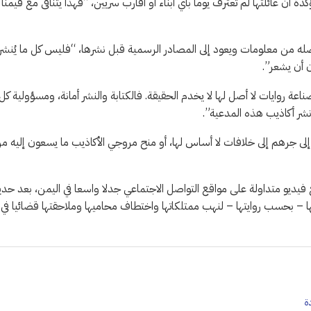
أن عائلتها لم تعترف يوما بأي أبناء أو أقارب سريين، “فهذا يتنافى مع قيمنا
صله من معلومات ويعود إلى المصادر الرسمية قبل نشرها، “فليس كل ما يُنشر
 أن يشعر”.
اعة روايات لا أصل لها لا يخدم الحقيقة. فالكتابة والنشر أمانة، ومسؤولية كل
نشر أكاذيب هذه المدعية”.
إلى جرهم إلى خلافات لا أساس لها، أو منح مروجي الأكاذيب ما يسعون إليه م
قاطع فيديو متداولة على مواقع التواصل الاجتماعي جدلا واسعا في اليمن، بعد حدي
ا – بحسب روايتها – لنهب ممتلكاتها واختطاف محاميها وملاحقتها قضائيا في
ة