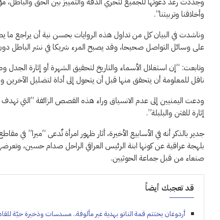
وجددت رغد دعوتها للجميع لتحري الدقة والتمييز بين الحق والباطل، مؤكدة 
وأخلاقنا وتربيتنا”.
وناشدت في البيان كل من تداول هذه الروايات بحسن نية أن يراجع ما ي
على وسائل التواصل صحيحا، وقد يصبح المرء شريكا في نشر الباطل دون
وتابعت: “إن استغلال الأسماء والتاريخ لتحقيق الشهرة أو إثارة الجدل وصن
ناقل للمعلومة أن يتحقق منها قبل أن يتحول إلى أداة لتضليل الآخرين و
ودعت اليمنيين إلى عدم الانسياق وراء هذه القصص الزائفة “التي تهدف 
إثارة للفتن والبلبلة”.
جدير بالذكر أنه في الأسابيع الأخيرة، أثار ظهور امرأة تٌدعى “ميرا” في م
بلهجة عراقية عن كونها ابنة الرئيس العراقي الراحل صدام حسين، وتعرضه
صنعاء من قبل جماعة الحوثيين.
قد تعجبك أيضاً
أردوغان يختتم قمة الناتو بهدية غير مألوفة.. مسدسات وذخيرة حيّة للقاد