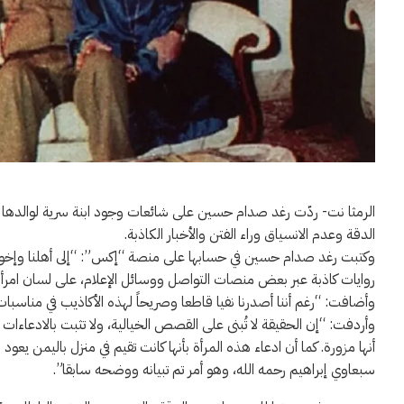
الرمثا نت- ردّت رغد صدام حسين على شائعات وجود ابنة سرية لوالدها 
الدقة وعدم الانسياق وراء الفتن والأخبار الكاذبة.
وكتبت رغد صدام حسين في حسابها على منصة “إكس”: “إلى أهلنا وإخواننا في
روايات كاذبة عبر بعض منصات التواصل ووسائل الإعلام، على لسان امرأة ت
وأضافت: “رغم أننا أصدرنا نفيا قاطعا وصريحاً لهذه الأكاذيب في مناسبات
وأردفت: “إن الحقيقة لا تُبنى على القصص الخيالية، ولا تثبت بالادعاءات ال
أنها مزورة. كما أن ادعاء هذه المرأة بأنها كانت تقيم في منزل باليمن يعو
سبعاوي إبراهيم رحمه الله، وهو أمر تم تبيانه ووضحه سابقا”.