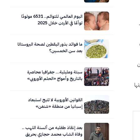
اليوم العالمي للتوائم.. 6531 مولودًا
توأمًا في الأردن خلال 2025
ما فوائد بذور اليقطين لصحة البروستاتا
بعد سن الخمسين؟
ن
سبتة ومليلية… جغرافيا محاصرة
بالتاريخ وأمواج «الحلم الأوروبي»
ثها
المتلاطمة.. صور
القوانين الأوروبية لا تتيح استبعاد
إسبانيا من منطقة «شنغن»
بعد إنقاذ طفليه من ألسنة اللهب ..
وفاة الشاب محمد حجازي بحريق