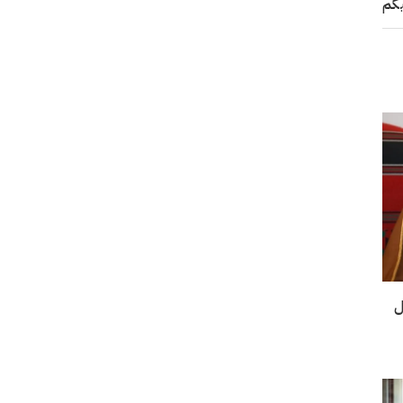
يكم
ل