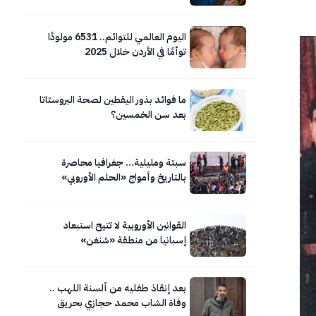
اليوم العالمي للتوائم.. 6531 مولودًا
توأمًا في الأردن خلال 2025
ما فوائد بذور اليقطين لصحة البروستاتا
بعد سن الخمسين؟
سبتة ومليلية… جغرافيا محاصرة
بالتاريخ وأمواج «الحلم الأوروبي»
المتلاطمة.. صور
القوانين الأوروبية لا تتيح استبعاد
إسبانيا من منطقة «شنغن»
بعد إنقاذ طفليه من ألسنة اللهب ..
وفاة الشاب محمد حجازي بحريق