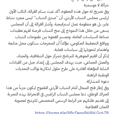
شراكة لا موسمية
وفي تصريح له حول هذه الخطوة، أكد غيث بسام القرالة، النائب الأول
لرئيس مجلس الشباب الأردني، أن “صدى الشباب” ليس مجرد نشاط
عابر، بل هو منظومة عمل استراتيجية. وأشار القرالة إلى أن المجلس
يسعى من خلال هذا النموذج إلى منح الشباب فرصة لفهم تعقيدات
صناعة السياسات العامة، وتجسير الفجوة بين طموحات الشباب
وواقع التخطيط الحكومي، مؤكداً أن المخرجات ستكون محل متابعة
واهتمام لتحويلها إلى سياسات فعلية.
يُذكر أن القيم الجوهرية للبرنامج تتمركز حول الشفافية، والحياد،
والعمل الجماعي، حيث يهدف المجلس إلى إعداد جيل من القيادات
الشابة المؤهلة القادرة على طرح حلول ابتكارية تواكب التحديات
الوطنية الراهنة.
دعوة للمشاركة
وفي إطار فتح المجال أمام الشباب الأردني الطموح ليكون جزءاً من هذا
الحراك الوطني، دعا مجلس الشباب الراغبين في الانخراط بهذه التجربة
إلى تقديم طلباتهم عبر الرابط الرسمي المخصص للترشح لعضوية
اللجان القطاعية:
https://forms.gle/9BcDeqvB68hLGc6Z8