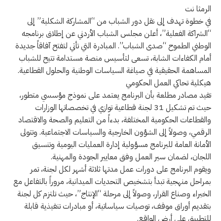
الرمثا نت
في خطوة تهدف إلى نقل دور الشباب من “المشاركة الشكلية” إلى
“الشراكة الفعلية”، أعلن مجلس الشباب الأردني عن إطلاق برنامجه
الوطني الطموح “صدى الشباب”. المبادرة التي تأتي لتفتح آفاقاً جديدة
أمام الكفاءات الشابة، تسعى لتأسيس منصة مستدامة تتيح للشباب
المساهمة الحقيقية في صياغة السياسات الوطنية والحلول القطاعية.
هيكلية تحاكي العمل الحكومي
تفيد مصادر مطلعة بأن البرنامج يعتمد على نموذج مؤسسي متطور،
حيث تم تشكيل 31 لجنة قطاعية توازي في تخصصاتها الوزارات
والقطاعات الحكومية المختلفة، بدءاً من التعليم والصحة والاقتصاد
الرقمي، وصولاً إلى الشؤون الخارجية والسياسات الاجتماعية. وتتولى
الأمانة العامة للبرنامج مسؤولية إدارة العمليات اليومية وتنسيق
اللجان، لضمان سير العمل وفق معايير الجودة والمهنية.
ويقوم البرنامج على دورات عمل مدتها ثلاثة أشهر لكل لجنة، تمر
بمراحل منهجية تبدأ بتشخيص التحديات الميدانية، مروراً بالتفاعل مع
الخبراء وصناع القرار، وصولاً إلى مرحلة “الإنتاج”، حيث تلتزم كل لجنة
بتقديم أوراق موقف، توصيات سياساتية، أو مبادرات تنفيذية قابلة
للتطبيق على أرض الواقع.