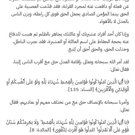
عن فعله أو دافعت عنه لمجرد القرابة، فقد قدّمت العصبية على
الحق بينما المؤمن الصادق يجعل الحق فوق كل رابطة، ويزن الناس
بالعدل لا بالأهواء.
وإذا كان أحد أفراد عشيرتك أو عائلتك يجاهر بالظلم ثم هببت للدفاع
عنه بحجة الحفاظ على اسم العائلة أو العشيرة، فقد نصرت الباطل،
وخذلت الحق، والحق أحق أن يُتبع.
لقد أمر الله سبحانه وتعالى بإقامة العدل حتى مع أقرب الناس إلينا،
فقال تعالى:
﴿يَا أَيُّهَا الَّذِينَ آمَنُوا كُونُوا قَوَّامِينَ بِالْقِسْطِ شُهَدَاءَ لِلَّهِ وَلَوْ عَلَىٰ أَنْفُسِكُمْ أَوِ
الْوَالِدَيْنِ وَالْأَقْرَبِينَ﴾ [النساء: 135].
وأمرنا سبحانه بالإنصاف حتى مع من نختلف معهم أو نعاديهم، فقال
تعالى:
﴿يَا أَيُّهَا الَّذِينَ آمَنُوا كُونُوا قَوَّامِينَ لِلَّهِ شُهَدَاءَ بِالْقِسْطِ ۖ وَلَا يَجْرِمَنَّكُمْ شَنَآنُ
قَوْمٍ عَلَىٰ أَلَّا تَعْدِلُوا ۚ اعْدِلُوا هُوَ أَقْرَبُ لِلتَّقْوَى﴾ [المائدة: 8].