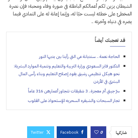
الشيطان يزين لكم أعمالكم الباطلة في صورة وفاء ومحبة؛ فإن نصرة
المخطئ على خطئه ليست حبًا له، وإنما إعانة له على التمادي فيما
يضره في دنياه وآخرته ..
قد تعجبك أيضاً
الحاجة نعمة .. سنديانة عي التي رأينا بين يديها النور
الدكتور فايز السعودي وزارة التربية والتعليم وتنمية الموارد البشرية:
نحو هيكل تنظيمي رشيق يقود إصلاح التعليم وبناء رأس المال
البشري في الأردن
سرّ جيني أم معجزة.. 3 شقيقات تتجاوز أعمارهن 316 عاماً
تجار السبحات والشيفره السحريه للإستحواذ على القلوب
Twitter
Facebook
0
شاركها