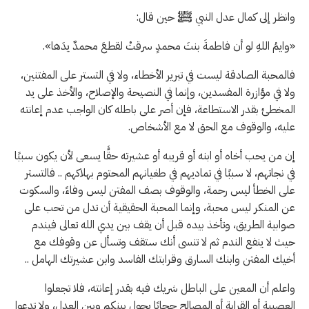
وانظر إلى كمال عدل النبي ﷺ حين قال:
«وايمُ اللهِ لو أن فاطمةَ بنتَ محمدٍ سرقتْ لقطعَ محمدٌ يدَها».
فالمحبة الصادقة ليست في تبرير الأخطاء، ولا في التستر على المفتنين،
ولا في مؤازرة المفسدين، وإنما في النصيحة والإصلاح، والأخذ على يد
المخطئ بقدر الاستطاعة، فإن أصر على باطله كان الواجب عدم إعانته
عليه، والوقوف مع الحق لا مع الأشخاص.
إن من يحب أخاه أو ابنه أو قريبه أو عشيرته حقًّا يسعى لأن يكون سببًا
في نجاتهم، لا سببًا في تماديهم في طغيانهم المحتوم بهلاكهم .. فالتستر
على الخطأ ليس رحمة، والوقوف بصف المفتن ليس وفاءً، والسكوت
عن المنكر ليس محبة، وإنما المحبة الحقيقية أن تدل من تحب على
صوابية الطريق، وتأخذ بيده قبل أن يقف بين يدي الله تعالى فيندم
حيث لا ينفع الندم ثم لا تنسى أنك ستقف وتسأل عن وقوفك مع
أخيك المفتن وابنك السارق وقرابتك الفاسد وابن عشيرتك الهامل ..
واعلم أن المعين على الباطل شريك فيه بقدر إعانته، فلا تجعلوا
العصبية أو القرابة أو المصالح حجابًا يحول بينكم وبين العدل، ولا تدعوا