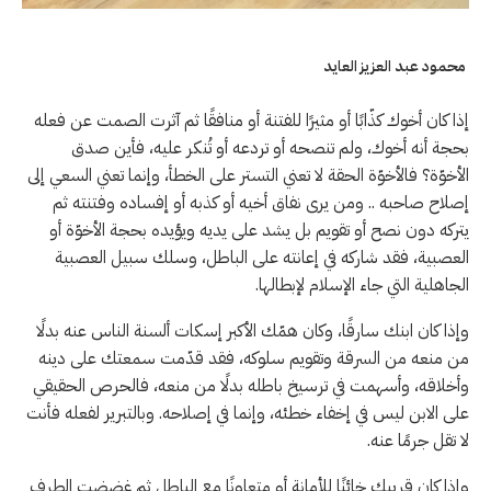
محمود عبد العزيز العايد
إذا كان أخوك كذّابًا أو مثيرًا للفتنة أو منافقًا ثم آثرت الصمت عن فعله
بحجة أنه أخوك، ولم تنصحه أو تردعه أو تُنكر عليه، فأين صدق
الأخوّة؟ فالأخوّة الحقة لا تعني التستر على الخطأ، وإنما تعني السعي إلى
إصلاح صاحبه .. ومن يرى نفاق أخيه أو كذبه أو إفساده وفتنته ثم
يتركه دون نصح أو تقويم بل يشد على يديه ويؤيده بحجة الأخوّة أو
العصبية، فقد شاركه في إعانته على الباطل، وسلك سبيل العصبية
الجاهلية التي جاء الإسلام لإبطالها.
وإذا كان ابنك سارقًا، وكان همّك الأكبر إسكات ألسنة الناس عنه بدلًا
من منعه من السرقة وتقويم سلوكه، فقد قدّمت سمعتك على دينه
وأخلاقه، وأسهمت في ترسيخ باطله بدلًا من منعه، فالحرص الحقيقي
على الابن ليس في إخفاء خطئه، وإنما في إصلاحه. وبالتبرير لفعله فأنت
لا تقل جرمًا عنه.
وإذا كان قريبك خائنًا للأمانة أو متعاونًا مع الباطل ثم غضضت الطرف