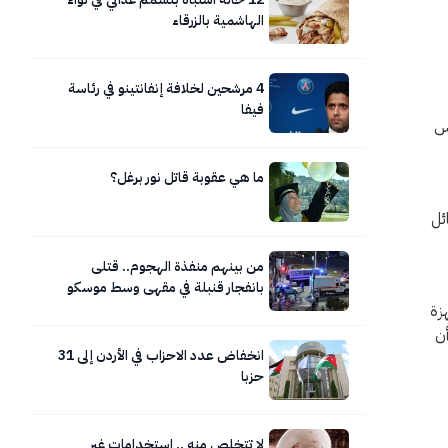
الهاشمية بالزرقاء
4 مرشحين لخلافة إنفانتينو في رئاسة
فيفا
اس
ما هي عقوبة قاتل نور برغل؟
ئل
من بينهم منفذة الهجوم.. قتلى
بانفجار قنبلة في مقهى وسط موسكو
زة
أن
انخفاض عدد الاحزاب في الأردن إلى 31
حزبا
لا تتخلص منه .. استخدامات غير