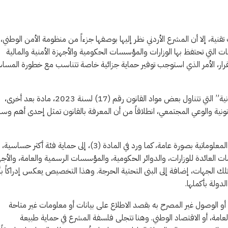
ية، إلا أن المشرع الأردني نظر إليها بوصفها جزءاً من منظومة الأمن الوطني،
ات التي تحتفظ بها الوزارات والمؤسسات الحكومية والأجهزة الأمنية والمالية
ستقرار، الأمر الذي استوجب توفير حماية جزائية خاصة تتناسب مع خطورة المس
ويأتي هذا المقال ضمن سلسلة “قراءة تحليلية في قانون الجرائم الإلكترونية” التي تتناول بعض مواد القانون رقم (17) لسنة 2023، مادة بعد أخرى،
ونية والوعي المجتمعي، انطلاقاً من أن المعرفة بالقانون تمثل إحدى أهم وسا
وتكشف الفقرة (أ) من المادة (4) عن انتقال المشرع من حماية الأنظمة المعلوماتية بصورة عامة، كما ورد في المادة (3)، إلى حماية فئة أكثر حساسية،
ت العائدة للوزارات، والدوائر الحكومية، والمؤسسات الرسمية والعامة، والأجه
ا تلك الجهات، إضافة إلى البنى التحتية الحرجة. وهذا التخصيص يعكس إدراكاً ب
لدولة بأكملها.
أو الوصول غير المصرح به بقصد الاطلاع على بيانات أو معلومات غير متاحة
لعامة، أو الاقتصاد الوطني. وهنا تتجلى فلسفة المشرع في حماية طبيعة