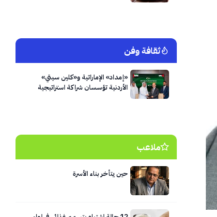
ثقافة وفن
«إمداد» الإماراتية و«كلين سيتي»
الأردنية تؤسسان شراكة استراتيجية
لتنفيذ أحد أكبر مشاريع النظافة وإدارة
النفايات في العاصمة عمّان
ملاعب
حين يتأخر بناء الأسرة
12 حالة اشتباه بتسمم غذائي في لواء