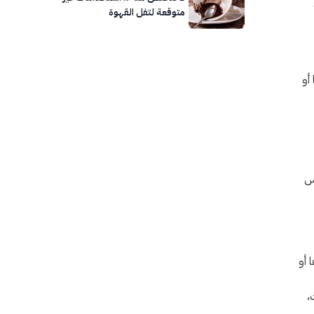
متوقعة لتفل القهوة
أو
مس
 أو
ت،