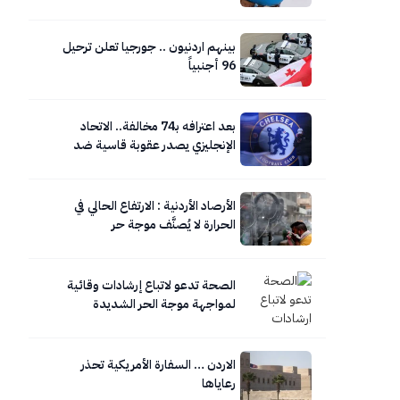
بينهم اردنيون .. جورجيا تعلن ترحيل
96 أجنبياً
بعد اعترافه بـ74 مخالفة.. الاتحاد
الإنجليزي يصدر عقوبة قاسية ضد
تشيلسي
الأرصاد الأردنية : الارتفاع الحالي في
الحرارة لا يُصنَّف موجة حر
الصحة تدعو لاتباع إرشادات وقائية
لمواجهة موجة الحر الشديدة
الاردن … السفارة الأمريكية تحذر
رعاياها