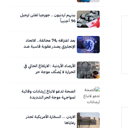
بينهم اردنيون .. جورجيا تعلن ترحيل
96 أجنبياً
بعد اعترافه بـ74 مخالفة.. الاتحاد
الإنجليزي يصدر عقوبة قاسية ضد
تشيلسي
الأرصاد الأردنية : الارتفاع الحالي في
الحرارة لا يُصنَّف موجة حر
الصحة تدعو لاتباع إرشادات وقائية
لمواجهة موجة الحر الشديدة
الاردن … السفارة الأمريكية تحذر
رعاياها