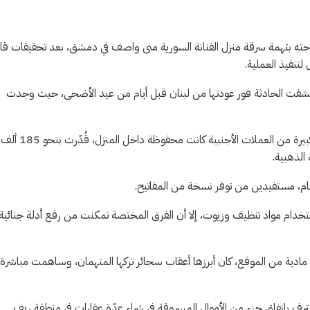
وزوجته بتهمة سرقة منزل الفنانة السورية منى واصف في دمشق، بعد تحقيقات ق
لتنفيذ العملية.
كتشفت الحادثة فور عودتها من لبنان قبل أيام من عيد الأضحى، حيث وجدت
وبحسب تصريحات واصف، تبين بعد تفقد ممتلكاتها اختفاء مبالغ مالية كبيرة من العملات الأجنبية كانت محفوظة داخل المنزل، قُدّرت بنحو 185 ألف
تحام، مستفيدين من توفر نسخة من المفاتيح.
تخدام مواد تنظيف وزيوت، إلا أن الفرق المختصة تمكنت من رفع أدلة جنائية
ادية من الموقع، كان أبرزها أعقاب سجائر تركها المتهمان، وساهمت مباشرة 
عترف بإنفاق جزء من الأموال المسروقة في شراء عدّة عقارات في منطقة ريف