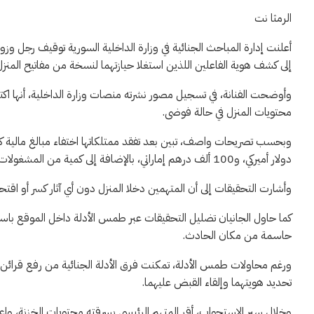
الرمثا نت
أعلنت إدارة المباحث الجنائية في وزارة الداخلية السورية توقيف رجل 
إلى كشف هوية الفاعلين اللذين استغلا حيازتهما لنسخة من مفاتيح المنزل 
وأوضحت الفنانة، في تسجيل مصور نشرته منصات وزارة الداخلية، أنها ا
محتويات المنزل في حالة فوضى.
دولار أميركي، و100 ألف درهم إماراتي، بالإضافة إلى كمية من المشغولات الذهبية.
وأشارت التحقيقات إلى أن المتهمين دخلا المنزل دون أي آثار كسر أو اق
كما حاول الجانيان تضليل التحقيقات عبر طمس الأدلة داخل الموقع باس
حاسمة من مكان الحادث.
ورغم محاولات طمس الأدلة، تمكنت فرق الأدلة الجنائية من رفع قرائن م
تحديد هويتهما وإلقاء القبض عليهما.
وخلال سير الاستجواب، أقر المتهم الرئيسي بسرقته محتوياتِ الخزنة، وا