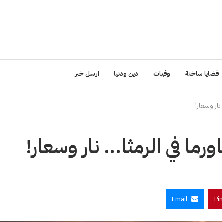
قضايا ساخنة
وفيات
دين ودنيا
ارسل خبر
نار وسعار!
رما في الرمثا… نار وسعار!
Email
Pi