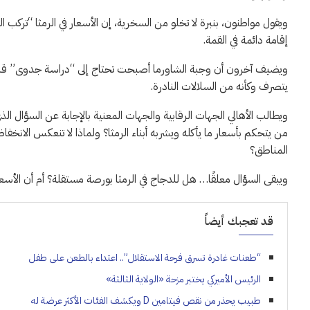
ويقول مواطنون، بنبرة لا تخلو من السخرية، إن الأسعار في الرمثا “تركب
إقامة دائمة في القمة.
ويضيف آخرون أن وجبة الشاورما أصبحت تحتاج إلى “دراسة جدوى” قبل ش
يتصرف وكأنه من السلالات النادرة.
ويطالب الأهالي الجهات الرقابية والجهات المعنية بالإجابة عن السؤال الذي 
من يتحكم بأسعار ما يأكله ويشربه أبناء الرمثا؟ ولماذا لا تنعكس الانخفا
المناطق؟
ويبقى السؤال معلقًا… هل للدجاج في الرمثا بورصة مستقلة؟ أم أن الأسعا
قد تعجبك أيضاً
“طعنات غادرة تسرق فرحة الاستقلال”.. اعتداء بالطعن على طفل
الرئيس الأميركي يختبر مزحة «الولاية الثالثة»
طبيب يحذر من نقص فيتامين D ويكشف الفئات الأكثر عرضة له