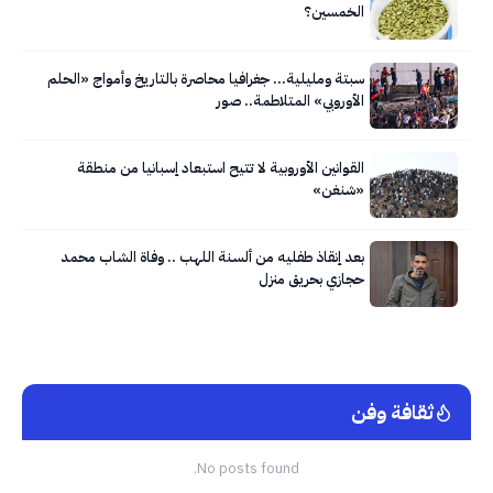
الخمسين؟
سبتة ومليلية… جغرافيا محاصرة بالتاريخ وأمواج «الحلم
الأوروبي» المتلاطمة.. صور
القوانين الأوروبية لا تتيح استبعاد إسبانيا من منطقة
«شنغن»
بعد إنقاذ طفليه من ألسنة اللهب .. وفاة الشاب محمد
حجازي بحريق منزل
ثقافة وفن
No posts found.