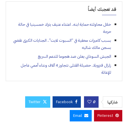
قد تعجبك أيضاً
خلال محاولته حماية ابنه.. اعتداء عنيف يترك خمسينيا في حالة
حرجة
بسبب كاميرات مخفية في “السبوت لايت”.. الجنايات الكبرى تقضي
بسجن مالك شاليه
الجيش السوداني يعلن صد هجوما للدعم السريع
زلزال فنزويلا.. حصيلة القتلى تتجاوز 4 آلاف ونداء أممي عاجل
للإغاثة
Twitter
Facebook
0
شاركها
Email
Pinterest