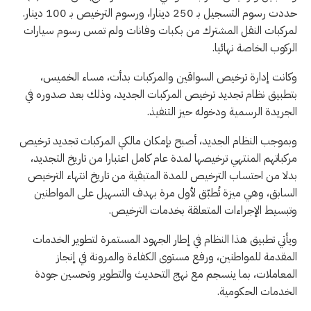
حددت رسوم التسجيل بـ 250 دينارا، ورسوم الترخيص بـ 100 دينار.
لمركبات النقل المشترك من بكبات وفانات ولم تمس رسوم سيارات
الركوب الخاصة نهائيا.
وكانت إدارة ترخيص السواقين والمركبات بدأت، مساء الخميس،
بتطبيق نظام تجديد ترخيص المركبات الجديد، وذلك بعد صدوره في
الجريدة الرسمية ودخوله حيز التنفيذ.
وبموجب النظام الجديد، أصبح بإمكان مالكي المركبات تجديد ترخيص
مركباتهم المنتهي ترخيصها لمدة عام كامل اعتبارا من تاريخ التجديد،
بدلا من احتساب الترخيص للمدة المتبقية من تاريخ انتهاء الترخيص
السابق، وهي ميزة تُطبّق لأول مرة بهدف التسهيل على المواطنين
وتبسيط الإجراءات المتعلقة بخدمات الترخيص.
ويأتي تطبيق هذا النظام في إطار الجهود المستمرة لتطوير الخدمات
المقدمة للمواطنين، ورفع مستوى الكفاءة والمرونة في إنجاز
المعاملات، بما ينسجم مع نهج التحديث والتطوير وتحسين جودة
الخدمات الحكومية.