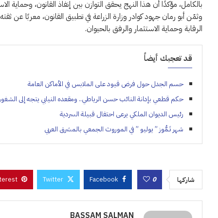
بالكامل، مؤكدًا أن هذا النهج يحقق التوازن بين إنفاذ القانون، وحماية ال
وثمّن أبو رمان جهود كوادر وزارة الزراعة في تطبيق القانون، معربًا عن ثق
الرقابة وحماية الاستثمار والرفق بالحيوان.
قد تعجبك أيضاً
حسم الجدل حول فرض قيود على الملابس في الأماكن العامة
حكم قطعي بإدانة النائب حسن الرياطي.. ومقعده النيابي يتجه إلى الشغور
رئيس الديوان الملكي يرعى احتفال قبيلة السردية
شهر تَـمُّوز ” يوليو ” في الموروث الجمعي بالمشرق العربي
terest
Twitter
Facebook
0
شاركها
BASSAM SALMAN