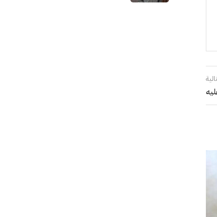
منزل
الية
ليه