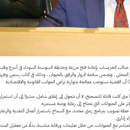
دكتور صائب الخريسات بإعادة فتح مزرعة وحديقة السوسنة السوداء في أسرع وقت
المحلي ، وتضمن سلامة الزوار والرفق بالحيوان ، وذلك في كتاب رسمي وجّهه
دًا أن القضية تستوجب معالجة متوازنة تراعي الجوانب القانونية والاقتصادية
ى كانت قابلة للتصحيح، لا أن تتحول إلى إغلاق شامل، مشيرًا إلى أن استمرار
على الحيوانات التي تحتاج إلى رعاية يومية مستمرة.
طة تصويب ببرنامج زمني محدد، مع السماح باستمرار أعمال التغذية والرعاية
ء إداري.
مباشر مع الحيوانات، من خلال تعليمات ورقابة مناسبة، بدلًا من تعطيل المش