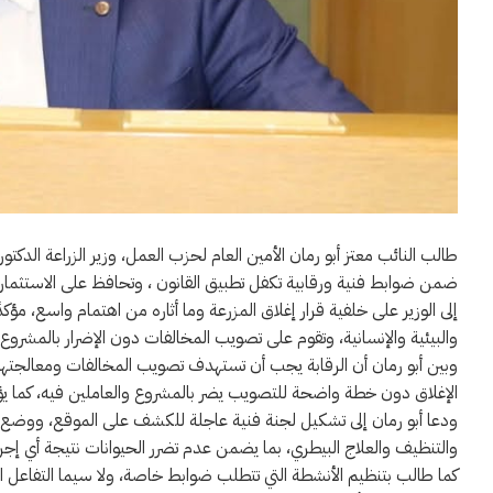
طالب النائب معتز أبو رمان الأمين العام لحزب العمل، وزير الزراعة ال
ضمن ضوابط فنية ورقابية تكفل تطبيق القانون ، وتحافظ على الاستثمار 
إلى الوزير على خلفية قرار إغلاق المزرعة وما أثاره من اهتمام واسع، مؤك
والبيئية والإنسانية، وتقوم على تصويب المخالفات دون الإضرار بالمشروع.
وبين أبو رمان أن الرقابة يجب أن تستهدف تصويب المخالفات ومعالجتها مت
الإغلاق دون خطة واضحة للتصويب يضر بالمشروع والعاملين فيه، كما يؤثر 
ودعا أبو رمان إلى تشكيل لجنة فنية عاجلة للكشف على الموقع، ووضع خ
والتنظيف والعلاج البيطري، بما يضمن عدم تضرر الحيوانات نتيجة أي إجرا
كما طالب بتنظيم الأنشطة التي تتطلب ضوابط خاصة، ولا سيما التفاعل ال