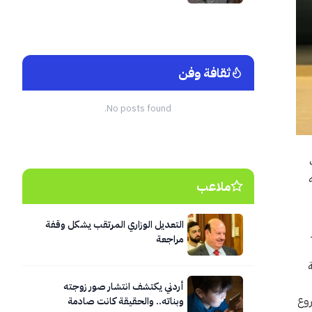
منزل
ثقافة وفن
No posts found.
ملاعب
التعديل الوزاري المرتقب يشكل وقفة
مراجعة
أردني يكتشف انتشار صور زوجته
روع
وبناته.. والحقيقة كانت صادمة