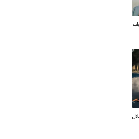
اب
خلال