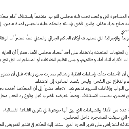
ة المشاجرة التي وقعت تحت قبة مجلس النواب، متقدماً باستئناف أمام محك
مة صلح جزاء عمّان، والذي قضى بإدانته والحكم عليه بالحبس لمدة عامين، إل
ة والإجرائية التي تستهدف أركان الحكم الجزائي والمدني معاً، معتبراً أن الوقائ
 دفع الرياطي بعدم انطباق المادة (187/3) من قانون العقوبات المتعلقة بالاعتداء على أحد أعضاء مجلس الأمة، معتبراً أن الغاية
 الأفراد أثناء أداء وظائفهم، وليس تنظيم الخلافات أو المشاجرات التي تقع ب
ياطي أن الأحداث بدأت بإساءات لفظية وشتائم صدرت بحق زملائه قبل أن تتطور إ
والدفاع عن النفس، وليس بقصد المبادرة إلى الاعتداء.
س النواب وإفادات الشهود تدعم هذا الاتجاه، مشيراً إلى أن المحكمة أخذت بج
مل الذي تضمن، بحسب الاستئناف، وصفاً لتعرضه للضرب قبل وقوع رد الفعل محل
عدد من الأدلة والشهادات التي يرى أنها جوهرية في تكوين القناعة القضائية،
ف التي سبقت المشاجرة داخل المجلس.
ه للاعتراض على تقرير الخبرة الذي استند إليه الحكم في تقدير التعويض الما