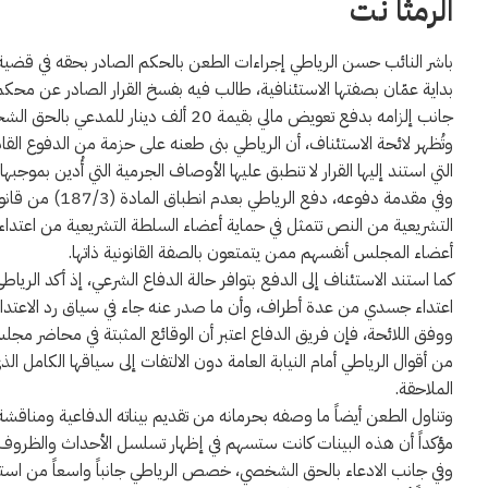
الرمثا نت
باشر النائب حسن الرياطي إجراءات الطعن بالحكم الصادر بحقه في قضي
بداية عمّان بصفتها الاستئنافية، طالب فيه بفسخ القرار الصادر عن محك
جانب إلزامه بدفع تعويض مالي بقيمة 20 ألف دينار للمدعي بالحق الشخصي.
وتُظهر لائحة الاستئناف، أن الرياطي بنى طعنه على حزمة من الدفوع القانوني
التي استند إليها القرار لا تنطبق عليها الأوصاف الجرمية التي أُدين بموجبها.
وفي مقدمة دفوعه،
التشريعية من النص تتمثل في حماية أعضاء السلطة التشريعية من اعتداءات
أعضاء المجلس أنفسهم ممن يتمتعون بالصفة القانونية ذاتها.
كما استند الاستئناف إلى الدفع بتوافر حالة الدفاع الشرعي، إذ أكد الر
اعتداء جسدي من عدة أطراف، وأن ما صدر عنه جاء في سياق رد الاعتداء 
ووفق اللائحة، فإن فريق الدفاع اعتبر أن الوقائع المثبتة في محاضر مجل
من أقوال الرياطي أمام النيابة العامة دون الالتفات إلى سياقها الكا
الملاحقة.
وتناول الطعن أيضاً ما وصفه بحرمانه من تقديم بيناته الدفاعية ومناقشة 
مؤكداً أن هذه البينات كانت ستسهم في إظهار تسلسل الأحداث والظرو
وفي جانب الادعاء بالحق الشخصي، خصص الرياطي جانباً واسعاً من استئناف