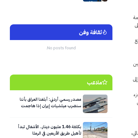
مة
ى
ثقافة وفن
ع
No posts found.
ين
لى
ملاعب
زء
مصدر رسمي أردني: أبلغنا العراق بأننا
سنضرب ميلشيات إيران إذا هاجمت
الأردن
بكلفة 1.46 مليون دينار.. الأشغال تبدأ
لي،
تأهيل طريق الأربعين في الرمثا