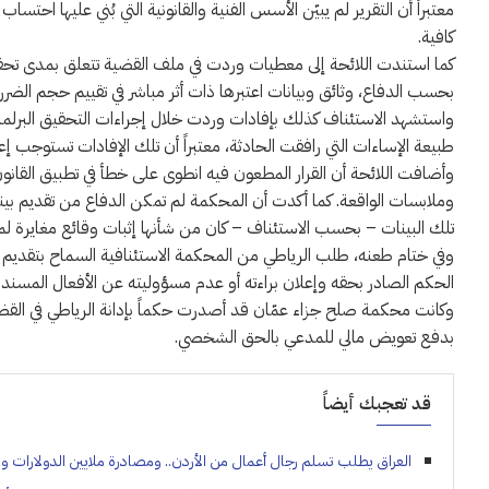
معتبراً أن التقرير لم يبيّن الأسس الفنية والقانونية التي بُني عليها احت
كافية.
كما استندت اللائحة إلى معطيات وردت في ملف القضية تتعلق بمدى تحقق
بحسب الدفاع، وثائق وبيانات اعتبرها ذات أثر مباشر في تقييم حجم الضرر 
واستشهد الاستئناف كذلك بإفادات وردت خلال إجراءات التحقيق البرلماني،
طبيعة الإساءات التي رافقت الحادثة، معتبراً أن تلك الإفادات تستوجب إع
وأضافت اللائحة أن القرار المطعون فيه انطوى على خطأ في تطبيق القانو
وملابسات الواقعة. كما أكدت أن المحكمة لم تمكن الدفاع من تقديم بينا
تلك البينات – بحسب الاستئناف – كان من شأنها إثبات وقائع مغايرة لم
وفي ختام طعنه، طلب الرياطي من المحكمة الاستئنافية السماح بتقديم ا
الحكم الصادر بحقه وإعلان براءته أو عدم مسؤوليته عن الأفعال المسندة
وكانت محكمة صلح جزاء عمّان قد أصدرت حكماً بإدانة الرياطي في ال
بدفع تعويض مالي للمدعي بالحق الشخصي.
قد تعجبك أيضاً
العراق يطلب تسلم رجال أعمال من الأردن.. ومصادرة ملايين الدولارات