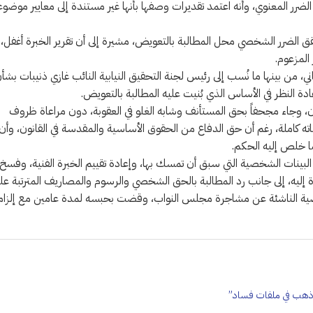
ساب الضرر المعنوي، وأنه اعتمد تقديرات وصفها بأنها غير مستندة إلى معايير موضوع
 الضرر الشخصي محل المطالبة بالتعويض، مشيرة إلى أن تقرير الخبرة أغفل،
المزعوم.
 من بينها ما نُسب إلى رئيس لجنة التحقيق النيابية النائب غازي ذنيبات بشأ
ادة النظر في الأساس الذي بُنيت عليه المطالبة بالتعويض.
ن، وجاء مجحفاً بحق المستأنف وشابه الغلو في العقوبة، دون مراعاة ظروف
ته كاملة، رغم أن حق الدفاع من الحقوق الأساسية والمقدسة في القانون، وأن
ا خلص إليه الحكم.
لبينات الشخصية التي سبق أن تمسك بها، وإعادة تقييم الخبرة الفنية، وفسخ
 إليه، إلى جانب رد المطالبة بالحق الشخصي والرسوم والمصاريف المترتبة علي
قضية الناشئة عن مشاجرة مجلس النواب، وقضت بحبسه لمدة عامين مع إلزام
 وذهب في ملفات فساد”