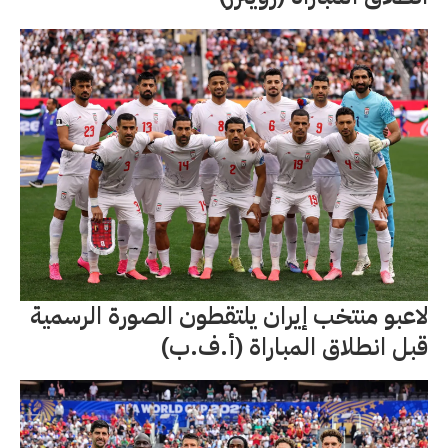
لاعبو منتخب إيران يلتقطون الصورة الرسمية
قبل انطلاق المباراة (أ.ف.ب)