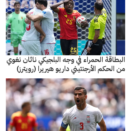
البطاقة الحمراء في وجه البلجيكي ناثان نغوي
من الحكم الأرجنتيني داريو هيريرا (رويترز)