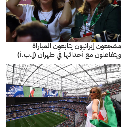
مشجعون إيرانيون يتابعون المباراة
ويتفاعلون مع أحداثها في طهران (إ.ب.أ)