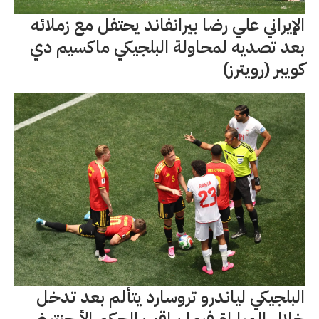
الإيراني علي رضا بيرانفاند يحتفل مع زملائه
بعد تصديه لمحاولة البلجيكي ماكسيم دي
كويبر (رويترز)
البلجيكي لياندرو تروسارد يتألم بعد تدخل
خلال المباراة فيما يراقب الحكم الأرجنتيني