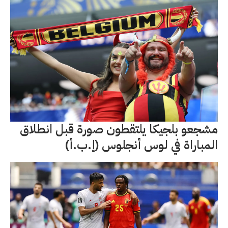
مشجعو بلجيكا يلتقطون صورة قبل انطلاق
المباراة في لوس أنجلوس (إ.ب.أ)