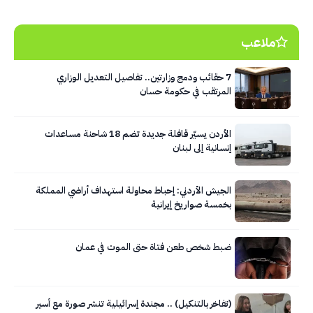
ملاعب
7 حقائب ودمج وزارتين.. تفاصيل التعديل الوزاري
المرتقب في حكومة حسان
الأردن يسيّر قافلة جديدة تضم 18 شاحنة مساعدات
إنسانية إلى لبنان
الجيش الأردني: إحباط محاولة استهداف أراضي المملكة
بخمسة صواريخ إيرانية
ضبط شخص طعن فتاة حتى الموت في عمان
(تفاخر بالتنكيل) .. مجندة إسرائيلية تنشر صورة مع أسير