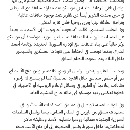
وتحدثت الصحيفة عن أوضاع أسماء الأسد الصحية، مشيرة إلى أنها
تواصل تلقي الرعاية الطبية في موسكو بعد معارك سابقة مع السرطان،
في حين تحدث التقرير أيضاً عن تقارير تفيد بوجود خلافات عائلية
وتراجع العلاقة بينها وبين زوجها خلال فترة المنفى.
وفي الجانب السياسي، قالت “يديعوت أحرونوت” إن الأسد بات بعيداً
عن الحسابات الروسية المتعلقة بمستقبل سوريا، موضحة أن موسكو
تركز حالياً على بناء علاقات مع الإدارة السورية الجديدة برئاسة أحمد
الشرع، بعدما نجحت في الحفاظ على نفوذها العسكري والسياسي
داخل البلاد رغم سقوط النظام السابق.
وبحسب التقرير، رفض الرئيس الر وسي فلاديمير بوتين منح الأسد أي
دور أو حضور سياسي خلال الفترة الماضية، كما لم يسمح له بإجراء
مقابلات إعلامية أو الظهور في وسائل الإعلام الروسية أو الأجنبية، في
خطوة تعكس رغبة موسكو في إبقائه خارج المشهد العام.
وفي الوقت نفسه، تتواصل في دمشق “محاكمات الأسد”، والتي
تستهدف مسؤولين بارزين في النظام السابق، بينما تواصل السلطات
السورية الجديدة مطالبة روسيا بتسليم الأسد وشقيقه ماهر
لمحاكمتهما داخل سوريا. وتشير الصحيفة إلى أن منح الأسد صفة