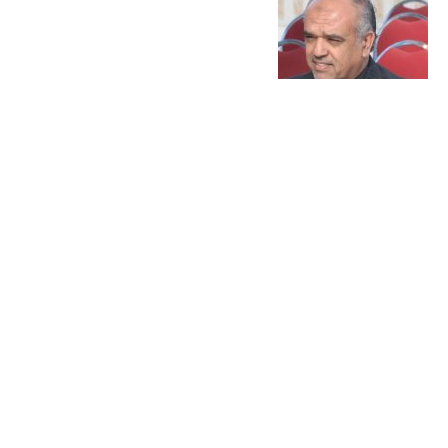
دي جي الأعراس الأرعن وصلاة العشاء
الحوامدة يتابع فعاليات برنامجي بصمة والأندية الصيفية.