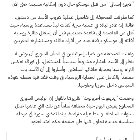
“لاجئ إنساني” من قبل موسكو حال دون إمكانية تسليمه حتى الآن.
كما تطرقت الصحيفة إلى تفاصيل عملية هروب الأسد من دمشق،
قائلة إنه غادر البلاد في عملية سرية نُفذت ليلاً بمساعدة روسية، حيث
نُقل من العاصمة إلى قاعدة حميميم قبل أن يستقل طائرة روسية
أقلته إلى موسكو برفقة عدد من أفراد عائلته ومستشاريه المقربين.
ونقلت الصحيفة عن خبراء إسرائيليين في الشأن السوري أن بوتين لا
ينظر إلى الأسد باعتباره مشروعاً سياسياً للمستقبل، بل كورقة تعكس
التزام روسيا بحماية حلفائها السابقين. وأشاروا إلى أن الأسد بات
معتمداً بالكامل على الحماية الروسية، في وقت فقد فيه معظم نفوذه
السياسي داخل سوريا وخارجها.
وختمت “يديعوت أحرونوت” تقريرها بالقول إن الرئيس السوري
المخلوع يعيش اليوم حياة مختلفة تماماً عن تلك التي عاشها خلال
سنوات السلطة، وسط عزلة متزايدة، بينما تمضي سوريا في مرحلة
سياسية جديدة تحاول فيها طي صفحة حكم امتد لعقود