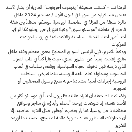
الرمثا نت – كشفت صحيفة “يديعوت أحرونوت” العبرية أن بشار الأسد
يعيش منذ فراره من سوريا في كانون الأول / ديسمبر 2024 داخل
دائرة ضيقة من العزلة في العاصمة الروسية موسكو، متنقلاً بين شقة
فاخرة في منطقة “موسكو سيتي” وفيلا تقع في حي روبليوفكا الراقي،
أحد أشهر أحياء النخبة السياسية والاقتصادية في روسيا.حوادث
المركبات
ووفقاً للتقرير، فإن الرئيس السوري المخلوع يقضي معظم وقته داخل
مقري إقامته، بعيداً عن الظهور العلني، حيث يقرأ كتباً في طب العيون
الذي درسه قبل دخوله الحياة السياسية، ويقضي ساعات في ألعاب
الحاسوب ومحاولة تعلم اللغة الروسية، بينما تفرض السلطات
الروسية إجراءات أمنية مشددة حوله تمنع وصول الصحفيين أو
تصويره.
وأضافت الصحيفة أن أفراد عائلته يظهرون أحياناً في موسكو أكثر من
الأسد نفسه، إذ شوهدت زوجته أسماء وأبناؤه في متاجر ومواقع
مختلفة داخل روسيا، كما زار بعضهم أبوظبي خلال الفترة الماضية، إلا
أن محاولات الاستقرار هناك بصورة دائمة لم تنجح، بحسب ما أورده
التقرير.