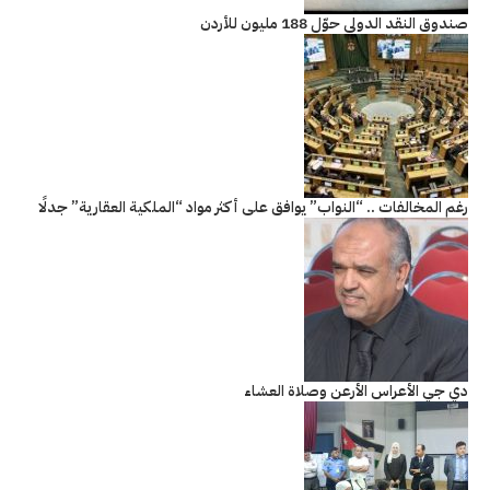
صندوق النقد الدولي حوّل 188 مليون للأردن
رغم المخالفات .. “النواب” يوافق على أكثر مواد “الملكية العقارية” جدلًا
دي جي الأعراس الأرعن وصلاة العشاء