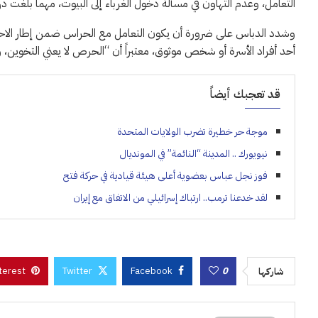
التعامل، وعدم التهاون في مسألة دخول الغرباء إلى البيوت، مهما بلغت درج
وشدد الدباس على ضرورة أن يكون التعامل مع الحراس ضمن إطار الاحترام 
أحد أفراد الأسرة أو شخص موثوق، معتبراً أن “الحرص لا يعني التخوين، و
قد تعجبك أيضاً
موجة حر خطيرة تضرب الولايات المتحدة
نيويورك .. المدينة “النائمة” في المونديال
فوز نجل عباس بعضوية أعلى هيئة قيادية في حركة فتح
لقد خدعنا ترمب.. ارتباك إسرائيلي من الاتفاق مع إيران
terest
Twitter
Facebook
0
شاركها