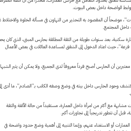
اسة تتعلق بحدود التعامل مع حراس العمارات، محذراً من أن الثقة المفرط
ضوابط الواضحة داخل بعض البيوت.
ت”، موضحاً أن المقصود به التحذير من التهاون في مسألة الخلوة والاختلاط غ
 داخل المجتمع.
ة سكنية، بعد سنوات طويلة من الثقة المطلقة بحارس المبنى، الذي كان يح
ب فزعة”، حيث اعتاد الدخول إلى الشقق لمساعدة العائلات في بعض الأعمال
، معتبرين أن الحارس أصبح فرداً معروفاً لدى الجميع، ولا يمكن أن يثير الشبها
ليكتشف وجود الحارس داخل بيته في وضع وصفه الكاتب بـ”الصادم”، ما أدى إل
مشابهة مع أكثر من امرأة داخل العمارة، مستفيداً من حالة الألفة والثقة
بل أن تتطور تدريجياً إلى تجاوزات أكبر.
رات أو الاستغناء عنهم، وإنما التنبيه إلى أهمية وضع حدود واضحة في