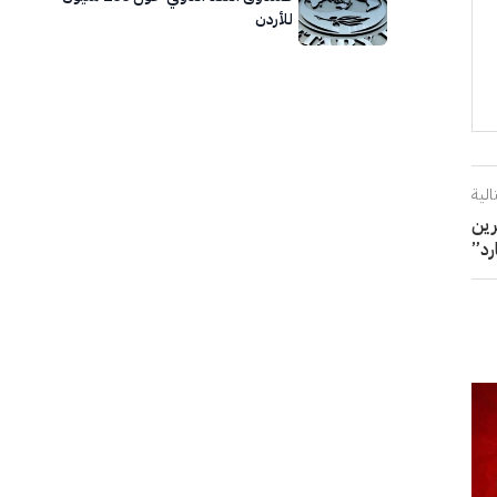
للأردن
الية
رين
رد”