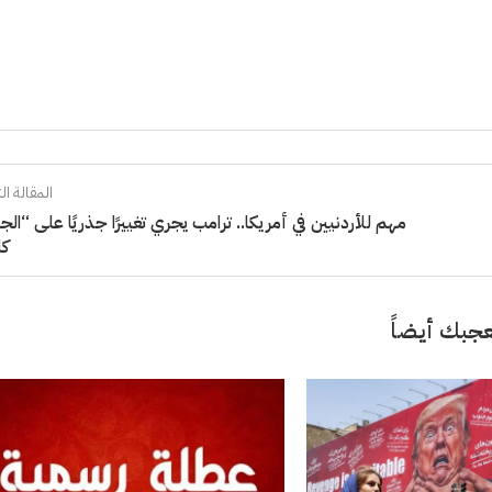
المقالة الت
مهم للأردنيين في أمريكا.. ترامب يجري تغييرًا جذريًا على “الج
كا
جبك أيضاً