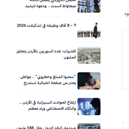
ميجاواط السبت .. ودعوة لترشيد
الاستهلاك
ود
7 – 8 آلاف وظـيـفـة في تشكيلات 2026
تقديرات: عدد السوريين بالأردن يتجاوز
المليون
“سحبوا المبلغ وحظروني” .. مواطن
يحذر من صفحة احتيالية تستدرج
المواطنين عبر روابط وهمية
ارتفاع الحوادث السيبرانية في الأردن ..
والذكاء الاصطناعي وراء معظم
هجمات التصيد
صندوق النقد الدولي حوّل 188 مليون