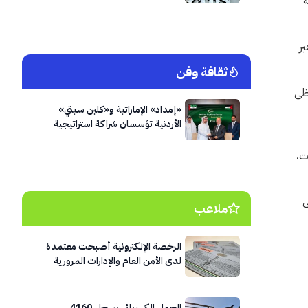
ة
ير
ثقافة وفن
ظى
«إمداد» الإماراتية و«كلين سيتي»
الأردنية تؤسسان شراكة استراتيجية
لتنفيذ أحد أكبر مشاريع النظافة وإدارة
النفايات في العاصمة عمّان
ت،
ى
ملاعب
الرخصة الإلكترونية أصبحت معتمدة
لدى الأمن العام والإدارات المرورية
الحمل الكهربائي يسجل 4160