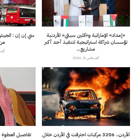
«إمداد» الإماراتية و«كلين سيتي» الأردنية
سي إن إن : الجيش
تؤسسان شراكة استراتيجية لتنفيذ أحد أكبر
من 
مشاريع...
أغسطس
أغسطس 8, 2026
الأردن.. 3206 مركبات احترقت في الأردن خلال
تفاصيل العطوة ا