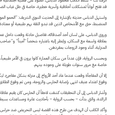
الرمثا نت – سلّط الكاتب محمود الدباس، الضوء على قضية اجتماعية حس
قد تفتح أبواباً لمشكلات أخلاقية وأسرية خطيرة، خاصة في ظل غياب ال
واستهل الدباس حديثه بالإشارة إلى الحديث النبوي الشريف: “الحمو المو
المنضبط، حتى مع الأشخاص الذين قد تبدو الثقة بهم طبيعية أو معتادة
وروى الدباس، على لسان أحد أصدقائه، تفاصيل حادثة وقعت داخل عمار
بعلاقة واسعة مع السكان، ويُنظر إليه باعتباره شخصاً “أميناً” و”صاح
المنزلية، أثناء وجود الزوجات بمفردهن.
وبحسب الرواية، فإن عدداً من سكان العمارة كانوا يرون في الأمر طبيعياً
خاصة مع مرور سنوات طويلة على وجوده بينهم.
إلا أن المفاجأة وقعت عندما عاد أحد الأزواج إلى منزله بشكل مفاجئ، 
وقوع اعتداء عنيف انتهى بإصابة الحارس والزوجة، ومن ثم وقوع الطلاق.
وأشار الدباس إلى أن التحقيقات كشفت لاحقاً أن الحارس كان يقيم علاقات 
الزائدة، والتي بدأت – بحسب الرواية – بأحاديث عابرة ومساعدات بسيطة، ق
وأكد الكاتب أن الهدف من طرح هذه القصة ليس التحريض ضد حراس العما