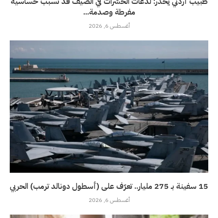
طبيب أردني يحذر: لدغات الحشرات في الصيف قد تسبب حساسية
مفرطة وصدمة...
أغسطس 6, 2026
15 سفينة بـ 275 مليار.. تعرّف على (أسطول دونالد ترمب) الحربي
أغسطس 6, 2026