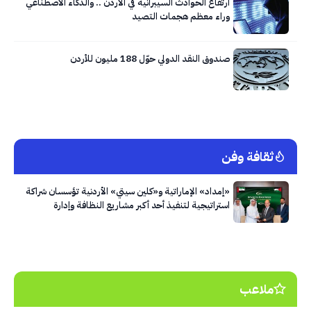
ارتفاع الحوادث السيبرانية في الأردن .. والذكاء الاصطناعي
وراء معظم هجمات التصيد
صندوق النقد الدولي حوّل 188 مليون للأردن
ثقافة وفن
«إمداد» الإماراتية و«كلين سيتي» الأردنية تؤسسان شراكة
استراتيجية لتنفيذ أحد أكبر مشاريع النظافة وإدارة
النفايات في العاصمة عمّان
ملاعب