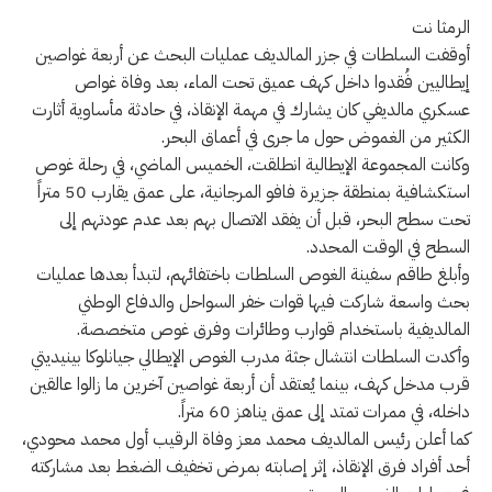
الرمثا نت
أوقفت السلطات في جزر المالديف عمليات البحث عن أربعة غواصين
إيطاليين فُقدوا داخل كهف عميق تحت الماء، بعد وفاة غواص
عسكري مالديفي كان يشارك في مهمة الإنقاذ، في حادثة مأساوية أثارت
الكثير من الغموض حول ما جرى في أعماق البحر.
وكانت المجموعة الإيطالية انطلقت، الخميس الماضي، في رحلة غوص
استكشافية بمنطقة جزيرة فافو المرجانية، على عمق يقارب 50 متراً
تحت سطح البحر، قبل أن يفقد الاتصال بهم بعد عدم عودتهم إلى
السطح في الوقت المحدد.
وأبلغ طاقم سفينة الغوص السلطات باختفائهم، لتبدأ بعدها عمليات
بحث واسعة شاركت فيها قوات خفر السواحل والدفاع الوطني
المالديفية باستخدام قوارب وطائرات وفرق غوص متخصصة.
وأكدت السلطات انتشال جثة مدرب الغوص الإيطالي جيانلوكا بينيديتي
قرب مدخل كهف، بينما يُعتقد أن أربعة غواصين آخرين ما زالوا عالقين
داخله، في ممرات تمتد إلى عمق يناهز 60 متراً.
كما أعلن رئيس المالديف محمد معز وفاة الرقيب أول محمد محودي،
أحد أفراد فرق الإنقاذ، إثر إصابته بمرض تخفيف الضغط بعد مشاركته