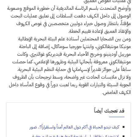
في عمليات الغوص العميق.
وأوضح المتحدث باسم الرئاسة المالديفية أن خطورة الموقع وصعوبة
الوصول إلى داخل الكهف دفعت السلطات إلى تعليق عمليات البحث
مؤقتاً، بانتظار وصول خبراء دوليين متخصصين في غوص الكهوف
والإنقاذ العميق لإعادة تقييم الخطة.
ومن بين الضحايا المحتملين أستاذة علم البيئة البحرية الإيطالية
مونيكا مونتيفالكوني، وابنتها جورجيا سوماكال، إضافة إلى الباحثة
مورييل أودينينو وخريج الأحياء البحرية فيديريكو غوالتيري. وكانت
مونتيفالكوني معروفة بأبحاثها البيئية وظهورها الإعلامي، كما حصلت
سابقاً على جوائز تقديراً لإسهاماتها في حماية النظم البيئية البحرية.
ولا تزال ملابسات الحادث غير واضحة، وسط ترجيحات بأن الظروف
الجوية السيئة والتيارات القوية ربما لعبت دوراً في وقوع المأساة داخل
الكهف الغامض.
قد تعجبك أيضاً
كيف تبدو الحياة في أكثر دول العالم أمناً واستقراراً؟.. صور
لا تنخدع بنظافتها .. إسفنجة المطبخ بؤرة جراثيم خفية