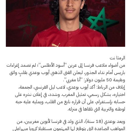
الرمثا نت
من أضواء ملاعب فرنسا إلى عرين “أسود الأطلس”؛ لم تصمد إغراءات
باريس أمام نداء الجذور، ليعلن الفتى الذهبي أيوب بوعدي بقلبٍ واثق
وبقيمة 50 مليون دولار: “أنا مغربي”.
إيلاف من الرباط: أكد أيوب بوعدي، لاعب ليل الفرنسي، الجمعة،
اختياره، بشكل رسمي، تمثيل المغرب. وشدد، في إعلان نشره على
حسابه بإنستغرام، على أن قراره نابع من القلب، ويمليه عليه حبه
لوطنه والتربية التي تلقاها في منزله.
ويعد بوعدي (18 سنة)، الذي ولد في فرنسا لأبوين مغربيين، من
المواهب الصاعدة التي يتوقع لها المهتمون مستقبلا كرويا مبهراعلى