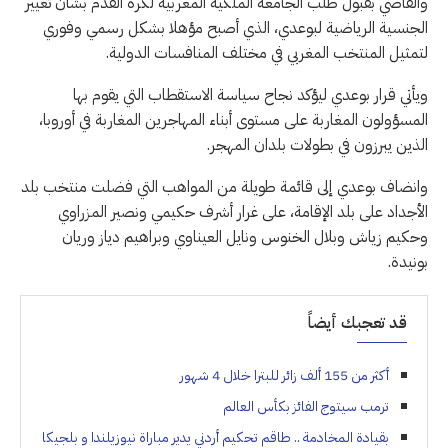
والقاضي بقبول طلب الجامعة الملكية المغربية لكرة القدم بشأن تغيير
الجنسية الرياضية لبوعدي، الذي أصبح مؤهلا بشكل رسمي وفوري
لتمثيل المنتخب المغربي في مختلف المنافسات الدولية.
ويأتي قرار بوعدي ليؤكد نجاح سياسة الاستقطاب التي يقوم بها
المسؤولون المغاربة على مستوى أبناء المهاجرين المغاربة في أوروبا،
الذين يبرزون في بطولات بلدان المهجر.
وانضاف بوعدي إلى قائمة طويلة من المواهب التي فضلت منتخب بلد
الأجداد على بلد الإقامة، على غرار أشرف حكيمي ونصير المزراوي
وحكيم زياش وبلال الخنوس ونايل العيناوي وبراهيم دياز وريان
بونيدة.
قد تعجبك أيضاً
أكثر من 155 ألف زائر للبترا خلال 4 شهور
ترمب سيتوج الفائز بكأس العالم
بقيادة المخادمة .. طاقم تحكيم أردني يدير مباراة نيوزيلندا و بلجيكا