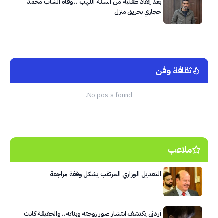
بعد إنقاذ طفليه من ألسنة اللهب .. وفاة الشاب محمد
حجازي بحريق منزل
ثقافة وفن
No posts found.
ملاعب
التعديل الوزاري المرتقب يشكل وقفة مراجعة
أردني يكتشف انتشار صور زوجته وبناته.. والحقيقة كانت