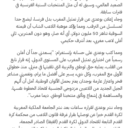
الصعيد العالمي، وسبق له أن مثل المنتخبات السنية الفرنسية في
فترات سابقة.
وجاء إعلان بوعدي عن قرار تمثيل المغرب بدل فرنسا، ليضع حدا
لمسلسل من الترقب. ومما يؤكد موهبة اللاعب الشاب أن قيمته
السوقية تناهز 50 مليون دولار، أي أنه صار، وهو دون العشرين، ثاني
أغلى لاعب مغربي، بعد أشرف حكيمي.
ومما كتب بوعدي على حسابه بإنستغرام: “يسعدني جداً أن أعلن
رسمياً عن اختياري تمثيل المغرب على المستوى الدولي. إنه قرار نابع
من القلب، يمليه حبّي لوطني والتربية التي تلقيتها في منزلي. منذ خطواتي
الأولى مع المغرب، وكل شيء يسير على أفضل ما يرام، وتغمرني مشاعر
فخر واعتزاز عارمة بوجدان يعتز بحمل الألوان الوطنية. آمل أن أُلهم
الجيل الجديد من اللاعبين مزدوجي الجنسية لاتخاذ الخطوة نفسها،
والمساهمة في إشعاع وتألق منتخبنا الوطني. ديما مغرب”.
وجاء نشر بوعدي لقراره ساعات بعد نشر الجامعة الملكية المغربية
لكرة القدم خبرا عن توصلها بقرار غرفة قانون اللاعب من محكمة كرة
القدم التابعة للاتحاد الدولي لكرة القدم (الفيفا) الصادر الجمعة،