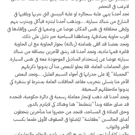
لانرغب في التحضر.
تجد أحدنا ينهي علبة سجائره او علبة البيبسي التي شربها ويلقيها في
الشارع من شباك سيارته…..ويذهب أحدنا ليتنزه فيأكل ويشرب بنهم
ويُبقى مخلفاته في نفس المكان عوضا عن وضعها في كيس وإلقاءها في
اقرب حاوية يصادفها، ومناطقنا السياحية خير دليل على ذلك.
وتجد بعضنا قد القى بقمامته (زبالته) بجوار الحاوية مع ان الحاوية
فاغرة فمها تناديه، وتجد أحدنا قد رشق الآخرين ببصاقه من شباك
سيارته عوضا عن إستخدام المناديل الموجودة معه في نفس السيارة.
حتى الحمامات العامة، فلا يحلو للبعض منا أن يدونوا ذكرياتهم
“الجميلة” إلا على جدرانها في أجواء النسيم العليل…..وتجد البعض
الآخر منا يتسلى بتخريب مقاعد الحافلات العامة بمشرط او بشفرة كي
يدونوا ملاحظاتهم السخيفة.
وتجد أحدنا قد ذهب لإنجاز معاملة رسمية في دائرة حكومية، فتجده
قد ضاق خلقه وبدأ “يتنطنط” هنا وهناك كي لايلتزم بالدور.
وحتى الصلاة في المساجد، فتجد من حضروا منا متأخرين يتخطون
أعناق الجالسين “بطفاشة” ليُصَلوا في الصفوف الأولى طمعا بكسب
الأجر والثواب.
والمشكلة أننا نحن انفسنا نصبح اكثر من يلتزم بالنظام والتعليمات