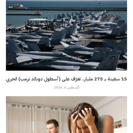
15 سفينة بـ 275 مليار.. تعرّف على (أسطول دونالد ترمب) الحربي
أغسطس 6, 2026