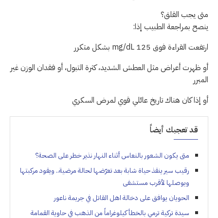
متى يجب القلق؟
ينصح بمراجعة الطبيب إذا:
ارتفعت القراءة فوق 125 mg/dL بشكل متكرر
أو ظهرت أعراض مثل العطش الشديد، كثرة التبول، أو فقدان الوزن غير
المبرر
أو إذا كان هناك تاريخ عائلي قوي لمرض السكري
قد تعجبك أيضاً
متى يكون الشعور بالنعاس أثناء النهار نذير خطر على الصحة؟
رقيب سير ينقذ حياة شابة بعد تعرّضها لحالة مرضية.. ويقود مركبتها
ويوصلها لأقرب مستشفى
الحويان يوافق على دخالة اهل القاتل في جريمة ناعور
سيدة تركية ترمي بالخطأ كيلوغراماً من الذهب في حاوية القمامة