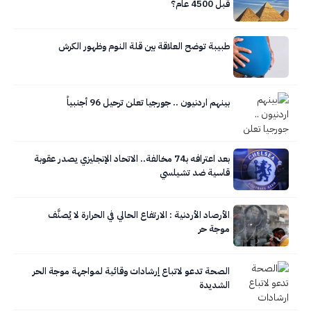
قبل 4500 عام؟
طبيبة توضح العلاقة بين قلة النوم وظهور الكرش
بينهم اردنيون .. جورجيا تعلن ترحيل 96 أجنبياً
بعد اعترافه بـ74 مخالفة.. الاتحاد الإنجليزي يصدر عقوبة
قاسية ضد تشيلسي
الأرصاد الأردنية : الارتفاع الحالي في الحرارة لا يُصنَّف
موجة حر
الصحة تدعو لاتباع إرشادات وقائية لمواجهة موجة الحر
الشديدة