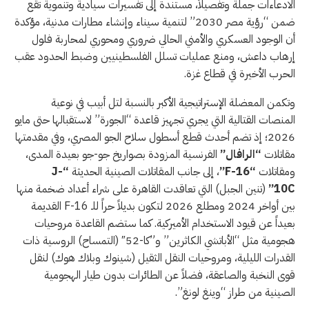
الادعاءات جملة وتفصيلاً، مستندة إلى تفسيرات سيادية وتنموية تقع
جنرالات
ضمن “رؤية مصر 2030” لتنمية سيناء وإنشاء مطارات مدنية، مؤكدة
تل
أن الوجود العسكري والأمني الحالي ضروري ومحوري لمحاربة فلول
أبيب.
إرهاب داعش، ومنع عمليات تسلل الفلسطينيين وضبط الحدود عقب
الحرب الأخيرة في قطاع غزة.
وتكمن المعضلة الإستراتيجية الأكبر بالنسبة لتل أبيب في نوعية
المنصات القتالية التي يجري تجهيز قاعدة “الجورة” لاستقبالها حتى مايو
2026؛ إذ تضم أحدث قطع أسطول سلاح الجو المصري، وفي مقدمتها
مقاتلات
“الرافال”
الفرنسية المزودة بصواريخ جو-جو بعيدة المدى،
ومقاتلات
“F-16”
، إلى جانب المقاتلات الصينية الحديثة
“J-
10C”
(تنين الجبل) التي تعاقدت القاهرة على شراء أعداد ضخمة منها
بين أواخر 2024 ومطلع 2026 لتكون بديلاً حراً للـ F-16 القديمة
بعيداً عن قيود الاستخدام الأميركية. كما ستضم القاعدة مروحيات
هجومية مثل “الأباتشي الكاثرين” و”كا-52″ (التمساح) الروسية ذات
القدرات الليلية، ومروحيات النقل الثقيل (شينوك وبلاك هوك) لنقل
قوى النخبة والصاعقة، فضلاً عن الطائرات بدون طيار الهجومية
الصينية من طراز “وينغ لونغ”.