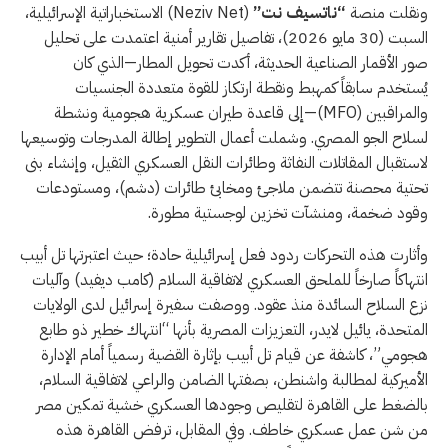
ونقلت منصة
“ناتسيف نت”
(Neziv Net) الاستخباراتية الإسرائيلية،
حصينة
السبت (30 مايو 2026)، تفاصيل تقارير أمنية اعتمدت على تحليل
تقف
صور الأقمار الصناعية الحديثة، أكدت تحويل المطار—الذي كان
على
يُستخدم سابقاً كمهبط ونقطة ارتكاز للقوة متعددة الجنسيات
مسافة
والمراقبين (MFO)—إلى قاعدة طيران عسكرية هجومية ونشطة
حجر
لسلاح الجو المصري. وشملت أعمال التطوير إطالة المدرجات وتوسيعها
من
لاستقبال المقاتلات النفاثة وطائرات النقل العسكري الثقيل، وإنشاء بنى
صحراء
تحتية محصنة تتضمن ملاجئ ومخابئ طائرات (دشم)، ومستودعات
النقب؛
وقود ضخمة، ومنشآت تخزين لوجستية مطورة.
تحول
مطار
وأثارت هذه التحركات ردود فعل إسرائيلية حادة؛ حيث اعتبرتها تل أبيب
“الجورة”
انتهاكاً صارخاً للملحق العسكري لاتفاقية السلام (كامب ديفيد) وآليات
في
نزع السلاح السائدة منذ عقود. ووصفت سفيرة إسرائيل لدى الولايات
سيناء
المتحدة، يائيل لايدر، التعزيزات المصرية بأنها “انتهاك خطير ذو طابع
إلى
هجومي”، كاشفة عن قيام تل أبيب بإثارة القضية رسمياً أمام الإدارة
هاجس
الأميركية لمطالبة واشنطن، بصفتها الضامن والراعي لاتفاقية السلام،
أمني
بالضغط على القاهرة لتقليص وجودها العسكري خشية تمكين مصر
يقض
من شن عمل عسكري خاطف. وفي المقابل، ترفض القاهرة هذه
مضاجع