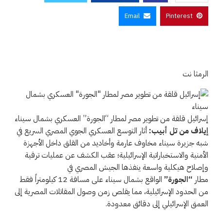
Email
Pinterest
الرمثا نت
اضغط
لتغيير
حجم
إسرائيل قلقة من تطوير مصر لمطار “الجورة” العسكري بشمال سيناء
من
خط
إيلاف من تل أبيب:
أثار التوسع العسكري الجوي المصري السريع في
مهبط
المقال.
شبه جزيرة سيناء مخاوف عارمة وأخاديد من القلق داخل الأجهزة
مهجور
الأحجام
الأمنية والاستخباراتية الإسرائيلية؛ عقب الكشف عن عمليات ترقية
المتاحة:
للمراقبين
وإصلاح هيكلية واسعة ينفذها الجيش المصري في
صغير،
الدوليين،
مطار
“الجورة”
الواقع بشمال سيناء على مسافة 12 كيلومتراً فقط
إلى
متوسط،
من الحدود الإسرائيلية، مما يقلص زمن وصول المقاتلات المصرية إلى
كبير
قاعدة
العمق الإسرائيلي إلى دقائق معدودة.
جوية