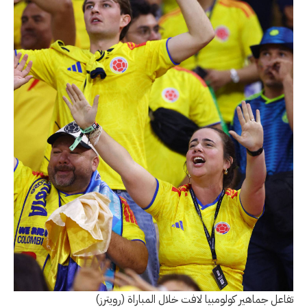
تفاعل جماهير كولومبيا لافت خلال المباراة (رويترز)