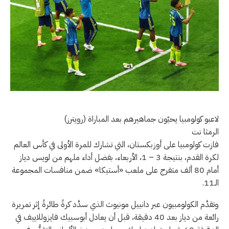
لاعبو كولومبيا يحيّون جماهيرهم بعد المباراة (رويترز)
الرمثا نت
فازت كولومبيا على أوزبكستان، التي تشارك للمرة الأولى في كأس العالم
لكرة القدم، بنتيجة 3 – 1، الأربعاء، بفضل أداء ملهم من لويس دياز
أمام 80 ألف متفرج على ملعب «أستيكا» ضمن منافسات المجموعة
الـ11.
وتقدَّم الكولومبيون عبر دانييل مونيوث الذي سدَّد كرةً طائرةً إثر تمريرة
رائعة من دياز بعد 40 دقيقة، قبل أن يعادل أبوسبيك فايزوللاييف في