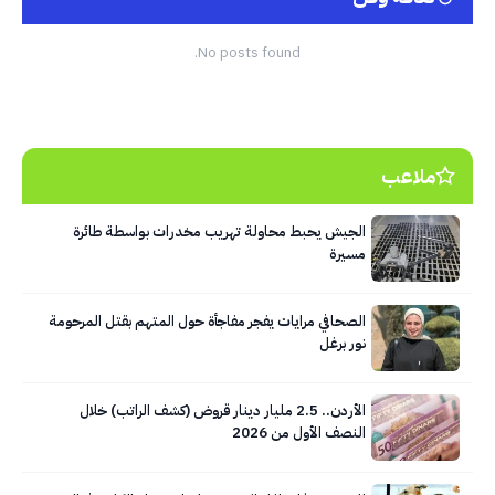
No posts found.
ملاعب
الجيش يحبط محاولة تهريب مخدرات بواسطة طائرة
مسيرة
الصحافي مرايات يفجر مفاجأة حول المتهم بقتل المرحومة
نور برغل
الأردن.. 2.5 مليار دينار قروض (كشف الراتب) خلال
النصف الأول من 2026