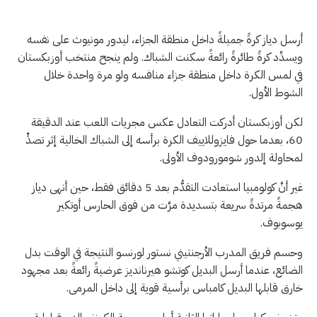
أرسل دياز كرةً جميلةً داخل منطقة الجزاء، ليدور مونيوث على نفسه
ويسدِّد كرةً طائرةً رائعةً سكنت الشباك. ولم ينجح منتخب أوزبكستان
في لمس الكرة داخل منطقة جزاء منافسه ولو مرة واحدة خلال
الشوط الأول.
لكن أوزبكستان أدركت التعادل عكس مجريات اللعب عند الدقيقة
60، بعدما حول فايزوللاييف الكرة برأسه إلى الشباك الخالية إثر تصدٍّ
لمحاولة إلدور شومورودوف الأولى.
غير أنَّ كولومبيا استعادت التقدُّم بعد 5 دقائق فقط، حين أنهى دياز
هجمةً مرتدةً سريعة بتسديدة مرَّت من فوق الحارس أوتكير
يوسوبوف.
وحسم فريق المدرب الأرجنتيني نستور لورنسو النتيجة في الوقت بدل
الضائع، عندما أرسل البديل كوتشو هيرنانديز عرضيةً رائعةً بعد مجهود
خارق قابلها البديل كامباس برأسية قوية إلى داخل المرمى.