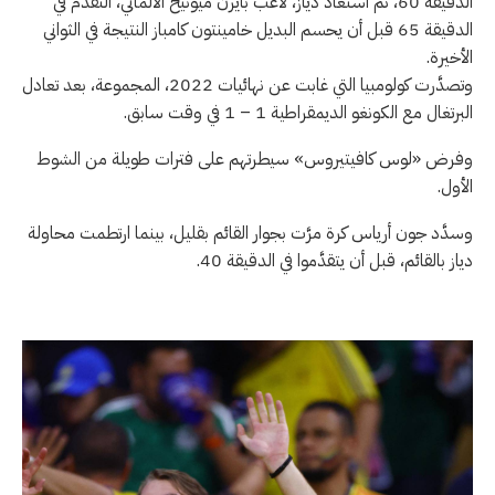
الدقيقة 60، ثم استعاد دياز، لاعب بايرن ميونيخ الألماني، التقدُّم في
الدقيقة 65 قبل أن يحسم البديل خامينتون كامباز النتيجة في الثواني
الأخيرة.
وتصدَّرت كولومبيا التي غابت عن نهائيات 2022، المجموعة، بعد تعادل
البرتغال مع الكونغو الديمقراطية 1 – 1 في وقت سابق.
وفرض «لوس كافيتيروس» سيطرتهم على فترات طويلة من الشوط
الأول.
وسدَّد جون أرياس كرة مرَّت بجوار القائم بقليل، بينما ارتطمت محاولة
دياز بالقائم، قبل أن يتقدَّموا في الدقيقة 40.