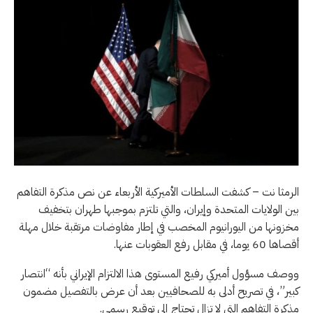
الرمثا نت – كشفت السلطات الأميركية الأربعاء عن نص مذكرة التفاهم
بين الولايات المتحدة وإيران، والتي تلتزم بموجبها طهران بتخفيف
مخزونها من اليورانيوم المخصب في إطار مفاوضات مرتقبة خلال مهلة
أقصاها 60 يوما، في مقابل رفع العقوبات عنها.
ووصف مسؤول أميركي رفيع المستوى هذا الالتزام الإيراني بأنه “انتصار
كبير”، في تصريح أدلى به للصحافيين بعد أن عرض بالتفصيل مضمون
مذكرة التفاهم التي لا تزال تحتاج إلى توقيع رسمي.