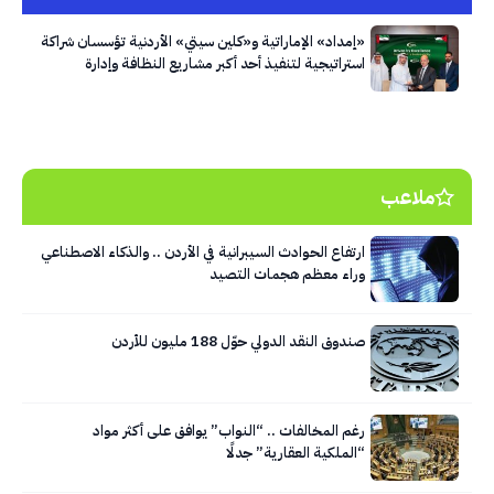
«إمداد» الإماراتية و«كلين سيتي» الأردنية تؤسسان شراكة
استراتيجية لتنفيذ أحد أكبر مشاريع النظافة وإدارة
النفايات في العاصمة عمّان
ملاعب
ارتفاع الحوادث السيبرانية في الأردن .. والذكاء الاصطناعي
وراء معظم هجمات التصيد
صندوق النقد الدولي حوّل 188 مليون للأردن
رغم المخالفات .. “النواب” يوافق على أكثر مواد
“الملكية العقارية” جدلًا