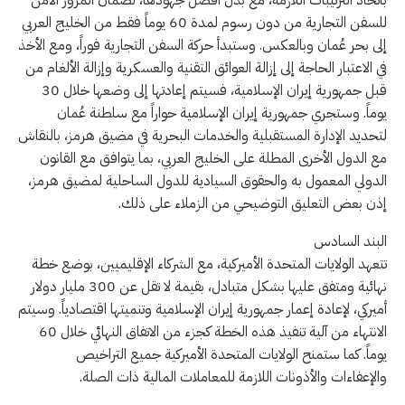
باتخاذ الترتيبات اللازمة، مع بذل أفضل جهودها، لضمان المرور الآمن
للسفن التجارية من دون رسوم لمدة 60 يوماً فقط من الخليج العربي
إلى بحر عُمان وبالعكس. وستبدأ حركة السفن التجارية فوراً، ومع الأخذ
في الاعتبار الحاجة إلى إزالة العوائق التقنية والعسكرية وإزالة الألغام من
قبل جمهورية إيران الإسلامية، فسيتم إعادتها إلى وضعها خلال 30
يوماً. وستجري جمهورية إيران الإسلامية حواراً مع سلطنة عُمان
لتحديد الإدارة المستقبلية والخدمات البحرية في مضيق هرمز، بالنقاش
مع الدول الأخرى المطلة على الخليج العربي، بما يتوافق مع القانون
الدولي المعمول به والحقوق السيادية للدول الساحلية لمضيق هرمز،
إذن بعض التعليق التوضيحي من الزملاء على ذلك.
البند السادس
تتعهد الولايات المتحدة الأميركية، مع الشركاء الإقليميين، بوضع خطة
نهائية ومتفق عليها بشكل متبادل، بقيمة لا تقل عن 300 مليار دولار
أميركي، لإعادة إعمار جمهورية إيران الإسلامية وتنميتها اقتصادياً. وسيتم
الانتهاء من آلية تنفيذ هذه الخطة كجزء من الاتفاق النهائي خلال 60
يوماً. كما ستمنح الولايات المتحدة الأميركية جميع التراخيص
والإعفاءات والأذونات اللازمة للمعاملات المالية ذات الصلة.