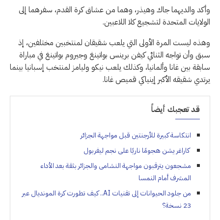
وأكد والديهما جاك وهيذر، وهما من عشاق كرة القدم، سفرهما إلى
الولايات المتحدة لتشجيع كلا اللاعبين.
وهذه ليست المرة الأولى التي يلعب شقيقان لمنتخبين مختلفين، إذ
سبق وأن تواجه الثنائي كيفن برينس بواتينغ وجيروم بواتينغ في مباراة
سابقة بين غانا وألمانيا، وكذلك يلعب نيكو وليامز لمنتخب إسبانيا بينما
يرتدي شقيقه الأكبر إينياكي قميص غانا.
قد تعجبك أيضاً
انتكاسة كبيرة للأرجنتين قبل مواجهة الجزائر
كاراغر يشن هجومًا ناريًا على نجم ليفربول
مشجعون يترقبون مواجهة النشامى والجزائر بثقة بعد الأداء
المشرف أمام النمسا
من جلود الحيوانات إلى تقنيات AI.. كيف تطورت كرة المونديال عبر
23 نسخة؟