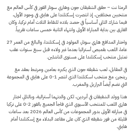
الرمثا نت – حقق الشقيقان جون وهاري سوتار الفوز في كأس العالم مع
منتخبين مختلفين، إذ انتصرت إسكتلندا على هايتي في وجود الأول،
فيما شارك الثاني أساسياً في حصد بلاده للنقاط الثلاث أمام تركيا، وكان
الفارق بين بداية المباراة الأولى وانتهاء الثانية خمس ساعات تقريياً.
واختار المدافع هاري سوتار، المولود في إسكتلندا، والبالغ من العمر 27
عاما، اللعب بقميص أستراليا بعدما غير ولاءه قبل سبع سنوات عقب
تمثيل منتخب إسكتلندا على مستوى الناشئين.
في المقابل، لعب شقيقه جون الذي يكبره بعامين ومرتبط بعقد مع
رينجرز، مع منتخب اسكتلندا الذي انتصر 1-0 على هايتي في المجموعة
التي تضم أيضاً البرازيل والمغرب.
هذا وولد الشقيقان في أبردين، لكن والدتهما أسترالية، وبالتالي اختار
هاري اللعب للمنتخب الآسيوي الذي فاجأ الجميع بالفوز 2-0 على تركيا
في مباراته الأولى بدور المجموعات من كأس العالم 2026 بعد ساعات
قليلة من فوز شقيقه الذي كان على مقاعد البدلاء مع إسكتلندا أمام
هايتي.