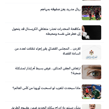
ريال مدريد يعزز صفوفه بمهاجم
مكافحة المخدرات تحذر: متعاطي الكريستال قد يتحول
إلى خطر على نفسه ومحيطه
الاردن .. المجلس القضائي يقرر إجراء تنقلات لعدد من
السادة القضاة
ارتعاش الجفن المتكرر.. عرض بسيط أم إنذار لمشكلة
صحية؟
ماذا سيحدث للعرب لو انسحبت أوروبا من كأس العالم؟
بشأن دستورية إدراج سكك الحديد ضمن مفهوم الطريق