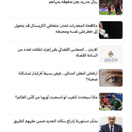
ريال مدريد يعزز صفوفه بمهاجم
مكافحة المخدرات تحذر: متعاطي الكريستال قد يتحول
إلى خطر على نفسه ومحيطه
الاردن .. المجلس القضائي يقرر إجراء تنقلات لعدد من
السادة القضاة
ارتعاش الجفن المتكرر.. عرض بسيط أم إنذار لمشكلة
صحية؟
ماذا سيحدث للعرب لو انسحبت أوروبا من كأس العالم؟
بشأن دستورية إدراج سكك الحديد ضمن مفهوم الطريق