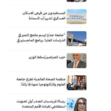
المستفيدون من قرض الاسكان
العسكري لشهر آب (اسماء)
“جامعة جدارا ترسم ملامح التميز في
الدراسات العليا: برنامج الماجستير في
العلوم الطبية المخبرية نموذجاً”
حزب الصراصير يُسقط الوزير
منظمة الصحة العالمية تطرح جامعة
العلوم والتكنولوجيا نموذجًا رائدًا
للجامعات المعززة للصحة
ريبيكا غرينسبان تتصدر أول تصويت
استطلاعي لقيادة الأمم المتحدة