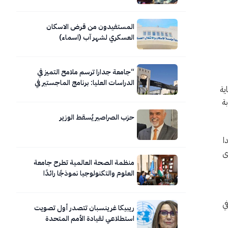
المستفيدون من قرض الاسكان
العسكري لشهر آب (اسماء)
“جامعة جدارا ترسم ملامح التميز في
الدراسات العليا: برنامج الماجستير في
مقدمي الرعاية
العلوم الطبية المخبرية نموذجاً”
ة
حزب الصراصير يُسقط الوزير
ا
ى
منظمة الصحة العالمية تطرح جامعة
العلوم والتكنولوجيا نموذجًا رائدًا
للجامعات المعززة للصحة
ي
ريبيكا غرينسبان تتصدر أول تصويت
استطلاعي لقيادة الأمم المتحدة