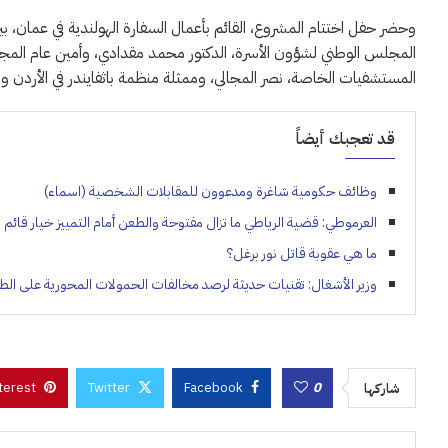
‏وحضر حفل اختتام المشروع، القائم بأعمال السفارة الهولندية في عمان، ب
المجلس الوطني لشؤون الأسرة، الدكتور محمد مقدادي، وأمين عام المجل
المستشفيات الخاصة، نصر المجالي، وممثلة منظمة باثفايندر في الأردن ومد
قد تعجبك أيضاً
وظائف حكومية شاغرة ومدعوون للمقابلات الشخصية (اسماء)
العرموطي: قضية الرياطي ما تزال مفتوحة والطعن أمام التمييز خيار قائم
ما هي عقوبة قاتل نور برغل؟
وزير الأشغال: تقنيات حديثة لرصد مخالفات الحمولات المحورية على الط
terest
Twitter
Facebook
0
شاركها