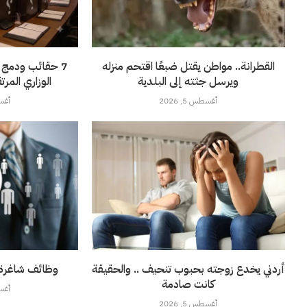
القطرانة.. مواطن يقتل ضبعًا اقتحم منزله
7 حقائب ودمج و
ويرسل جثته إلى البلدية
الوزاري الم
أغسطس 5, 2026
أغسطس
أردني يخدع زوجته بحبوب تنحيف .. والحقيقة
وظائف شاغرة ف
كانت صادمة
أغسطس
أغسطس 5, 2026