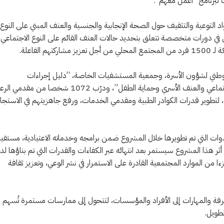
 لبرنامج “اعمل معهم”.
اد التوعية والتثقيف حول الصحة الإنجابية والجنسية والعنف المبني على النوع
ظمات المجتمع المحلي في دورات متخصصة تتعلق بتحديد حالات العنف القائم على النوع الاجتماعي
الوطني لشؤون الأسرة، وجمعية المستشفيات الخاصة، “دليل إجراءات
المستشفيات الخاصة في التعامل مع حالات العنف المبني على النوع الاجتماعي والعنف الأسري وحماية الطفل”، ودرّب 1072 شخصا من 
تطوير قدرات الكوادر الطبية ومقدمي الخدمات، ورفع جاهزيتهم في الاستجاب
دوات التي تم تطويرها خلال المشروع ضمن برامجه وخدماته الاعتيادية، مستفيد
 أثر هذا المشروع سيستمر بعد انتهائه عبر الكفاءات والقدرات التي تم بناؤها لد
 الموارد المجتمعية القادرة على الاستمرار في نشر الوعي، وتعزيز ثقافة
عرفة والمهارات إلى الأفراد والمؤسسات، لتتحول إلى ممارسات مستمرة تُسهم ف
لطويل.