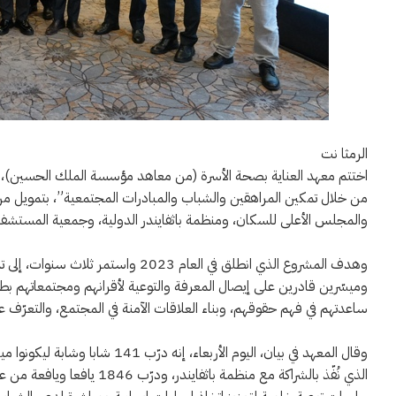
الرمثا نت‏
‏اختتم معهد العناية بصحة الأسرة (من معاهد مؤسسة الملك الحسين)، أم
من خلال تمكين المراهقين والشباب والمبادرات المجتمعية”، بتمويل من 
والمجلس الأعلى للسكان، ومنظمة باثفايندر الدولية، وجمعية المستشف
‏وهدف المشروع الذي انطلق في العام 23
وميسّرين قادرين على إيصال المعرفة والتوعية لأقرانهم ومجتمعاتهم بط
ساعدتهم في فهم حقوقهم، وبناء العلاقات الآمنة في المجتمع، والتعرّف 