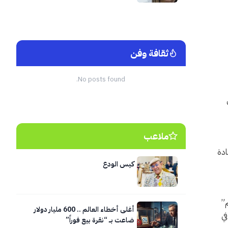
ثقافة وفن
No posts found.
ملاعب
قادة
كيس الودع
اعمل معهم”
أغلى أخطاء العالم .. 600 مليار دولار
رعاية في
ضاعت بــــ “نقرة بيع فوراً”