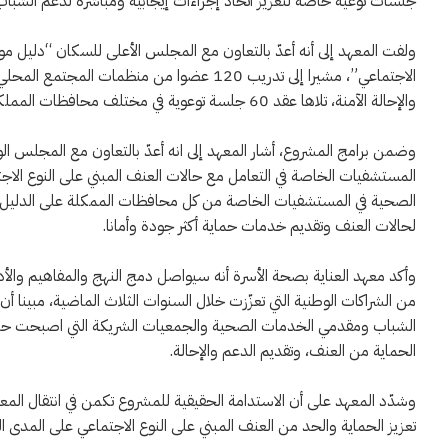
جلسات توعية خاصة لتعزيز اتخاذ إجراءات إيجابية ومباشرة لدعم الشباب
‏ولفت المعهد إلى أنه أعدّ بالتعاون مع المجلس الأعلى للسكان “دليل مو
الاجتماعي”، مشيرا إلى تدريب 120 عضوا من من
والإحالة الآمنة، تلاها عقد 60 جلسة توعوية في مختلف محافظات المملكة لـ 1500 فرد من المجتمع المحلي من أجل تعزيز مشاركتهم الفاعلة.
‏وضمن برامج المشروع، أشار المعهد إلى انه أعدّ بالتعاون مع المجلس 
الصحية في المستشفيات الخاصة من كل محافظات الممكلة على الدليل، ل
لحالات العنف وتقديم خدمات حماية أكثر جودة وأمانا.
‏وأكد معهد العناية بصحة الأسرة أنه سيواصل دمج النهج والمفاهيم والأ
من الشراكات الوطنية التي تعزّزت خلال السنوات الثلاث الماضية، مبينا أن
الشباب ومقدمي الخدمات الصحية والجمعيات الشريكة التي اصبحت حزءا من
الحماية من العنف، وتقديم الدعم والإحالة.
‏وشدّد المعهد على أن الاستدامة الحقيقية للمشروع تكمن في انتقال الم
تعزيز الحماية والحد من العنف المبني على النوع الاجتماعي على المدى ا