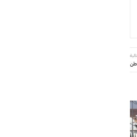
الية
طن