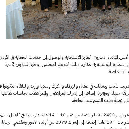
س الثلاثاء، مشروع “تعزيز الاستجابة والوصول إلى خدمات الحماية في الأردن
السفارة الهولندية في عمّان، وبالشراكة مع المجلس الوطني لشؤون الأسرة،
يات الخاصة.
20 واستمر ثلاث سنوات، إلى تدريب شباب وشابات في عمّان والزرقاء والكرك ومادبا وإربد والبلقاء، ليكونوا 
ريقة سهلة ومؤثرة، إضافة إلى إشراك المراهقين والمراهقات بجلسات تفاعلية
على كيفية طلب الدعم عند الحاجة.
‏وقال المعهد في بيان، اليوم الأربعاء، إنه درّب 141 شابا وشابة ليكونوا ميسّرين، و2455 يافعا ويافعة من عمر 10 – 14 عاما على برنامج “
الذي نُفّذ بالشراكة مع منظمة باثفايندر، ودرّب 1846 يافعا ويافعة من عمر 15 – 19 عاما، إضافة إلى إشراك 2079 من أولياء الأمور ومقدمي ال