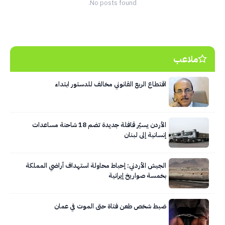
No posts found.
ملاعب
اقتطاع الربع القانوني مخالف للدستور ابتداء
الأردن يسيّر قافلة جديدة تضم 18 شاحنة مساعدات
إنسانية إلى لبنان
الجيش الأردني: إحباط محاولة استهداف أراضي المملكة
بخمسة صواريخ إيرانية
ضبط شخص طعن فتاة حتى الموت في عمان