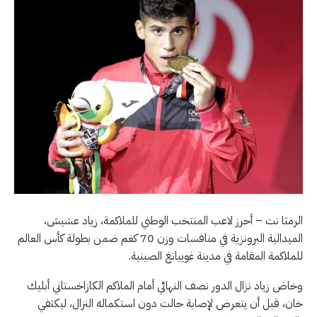
الرمثا نت – أحرز لاعب المنتخب الوطني للملاكمة، زياد عشيش،
الميدالية البرونزية في منافسات وزن 70 كغم ضمن بطولة كأس العالم
للملاكمة المقامة في مدينة غوييانغ الصينية.
وخاض زياد نزال الدور نصف النهائي أمام الملاكم الكازاخستاني أبليك
خان، قبل أن يتعرض لإصابة حالت دون استكماله النزال، ليكتفي