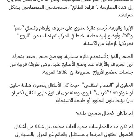
إلى هذه الممارسة بـ”قراءة الطالع”، مستخدمين المصطلحين بشكل
مترادف.
الإبرة والورقة: تُرسم دائرة تحتوي على حروف وأرقام وكلمتي “نعم”
و”لا”، وتُوضع إبرة معلقة بخيط في المركز، ثم يُطلب من “الروح”
تحريكها للإجابة عن الأسئلة.
الصحن الدوّار: تُستخدم دائرة مشابهة، ويوضع صحن صغير يتحرك
بين الحروف والأرقام عند وضع الأصابع عليه، وهي طريقة قريبة من
جلسات تحضير الأرواح المعروفة في الثقافة الغربية.
الحلوى أو “الطعام الطقسي”: حيث كان الأطفال يضعون قطعة حلوى
أو شوكولاتة كـ”قربان” للروح، ويعتقدون أن نوع ظهور الكائن (خير أو
شر) يرتبط بلون الحلوى أو طبيعة الاستجابة.
لماذا كان الأطفال يفعلون ذلك؟
لم تكن هذه الممارسات مجرد ألعاب مخيفة، بل شكلا من أشكال
الفضول الطفولي المرتبط بالمستقبل والعالم غير المرئي. بالنسبة إلى