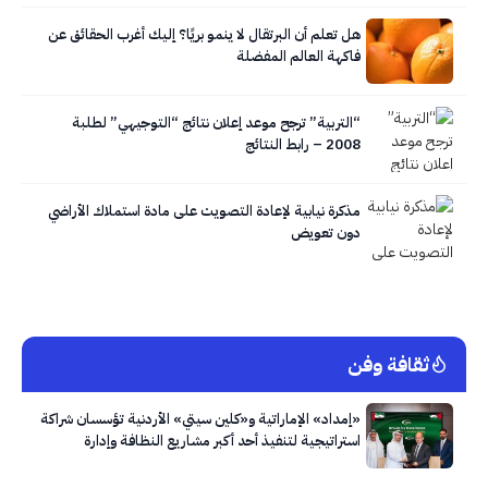
هل تعلم أن البرتقال لا ينمو بريًا؟ إليك أغرب الحقائق عن
فاكهة العالم المفضلة
“التربية” ترجح موعد إعلان نتائج “التوجيهي” لطلبة
2008 – رابط النتائج
مذكرة نيابية لإعادة التصويت على مادة استملاك الأراضي
دون تعويض
ثقافة وفن
«إمداد» الإماراتية و«كلين سيتي» الأردنية تؤسسان شراكة
استراتيجية لتنفيذ أحد أكبر مشاريع النظافة وإدارة
النفايات في العاصمة عمّان