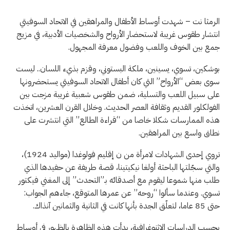
الرمثا نت – شهدت أوساط الأطفال والمراهقين في الاتحاد السوفيتي
انتشار طقوس غريبة لاستحضار الأرواح والشخصيات الأدبية، في مزيج
جمع بين الخوف واللعب وفضول معرفة المجهول.
بوشكين، تسوي، يسينين، ملكة البستوني، وقزم بذيء اللسان.. ليست
سوى بعض “الأرواح” التي كان أطفال الاتحاد السوفيتي يستحضرونها
على سبيل اللعب والتسلية، ضمن طقوس شعبية غريبة مزجت بين
الفولكلور القديم وثقافة العصر الحديث. وخلال القرن العشرين، اتخذت
هذه الممارسات شكلا خاصا من “قراءة الطالع” التي انتشرت على
نطاق واسع بين المراهقين.
تروي إحدى الشهادات لامرأة من ن إقليم فولوغدا (مواليد 1924)،
والتي سجّلتها الباحثة أولغا نيكيتينا، قصة طريفة عن حفيدها الذي
طلب منها شموعا ليقوم مع أصدقائه بـ”التحدث” إلى المغني فيكتور
تسوي. وعندما سألوا “روحه” عن عمرها المتوقع، جاءهم الجواب:
حتى 85 عاما، لتعلّق الجدة بأنها كانت في الثانية والثمانين آنذاك.
بحسب الدراسات الإثنوغرافية، بدأت هذه الظاهرة بالظهور في أوساط