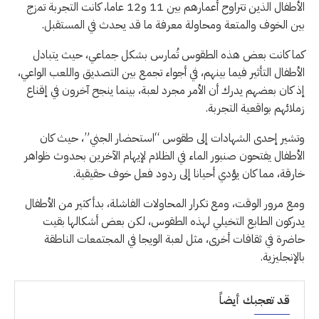
الأطفال الذين تتراوح أعمارهم بين 11 و12 عاما، كانت التجربة تمزج
بين الخوف والمتعة ومحاولة معرفة ما قد يحدث في المستقبل.
كما كانت بعض هذه الطقوس تُمارس بشكل جماعي، حيث يتبادل
الأطفال التأثير فيما بينهم، في أجواء تجمع بين التصديق واللعب الواعي،
إذ كان بعضهم يدرك أن الأمر مجرد لعبة، بينما ينجح آخرون في إقناع
زملائهم بواقعية التجربة.
وتشير إحدى الشهادات إلى طقوس “استحضار الجني”، حيث كان
الأطفال يفتحون صنبور الماء في الظلام لإيهام الآخرين بحدوث ظواهر
خارقة، مما كان يؤدي أحيانا إلى ردود فعل خوف حقيقية.
ومع مرور الوقت، ومع تكرار المحاولات الفاشلة، بدأ كثير من الأطفال
يدركون الطابع التخيلي لهذه الطقوس، لكن بعض أشكالها بقيت
حاضرة في ثقافات أخرى، مثل لعبة الويجا في المجتمعات الناطقة
بالإنجليزية.
قد تعجبك أيضاً