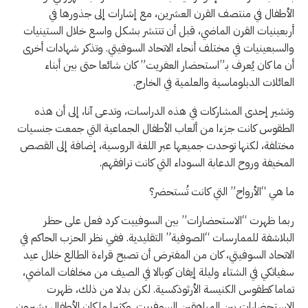
الأطفال في منتصف القرن العشرين، مع إشارات إلى جذورها في
أربعينيات القرن الماضي، قبل أن تنتشر بشكل واسع خلال الستينيات
والسبعينيات في مختلف أنحاء الاتحاد السوفيتي. وتذكر شهادات أخرى
أن ما كان يُعرف بـ”استحضار العفريت” كان شائعا حتى بين أبناء
العائلات الدبلوماسية والعلمية في الخارج.
وتشير إحدى المشاركات في هذه الدراسات، وتدعى آنا، إلى أن هذه
الطقوس كانت جزءا من ألعاب الأطفال الجماعية التي جمعت جنسيات
مختلفة، لكنها توحدت جميعها عبر اللغة الروسية، إضافة إلى القصص
المخيفة وروح الدعابة السوداء التي كانت ترافقهم.
ما هي “الأرواح” التي كانت تُستحضر؟
ربما ظهرت “الاستحضارات” بين السوفييت كرد فعل على حظر
البلاشفة للممارسات “الصوفية” التقليدية. ففي نظر الحزب الحاكم في
الاتحاد السوفيتي، كان من المفترض أن تصبح قراءة الطالع خلال عيد
سفياتكي في الشتاء وليلة إيفان كوبالا في الصيف من مخلفات الماضي،
تماما كطقوس الكنيسة الأرثوذكسية. لكن بدلا من ذلك، ظهرت
الاستحضارات بين المراهقين السوفييت. وكثيرا ما كان الأطفال يشيرون