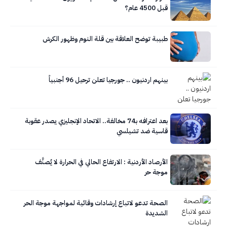
قبل 4500 عام؟
طبيبة توضح العلاقة بين قلة النوم وظهور الكرش
بينهم اردنيون .. جورجيا تعلن ترحيل 96 أجنبياً
بعد اعترافه بـ74 مخالفة.. الاتحاد الإنجليزي يصدر عقوبة
قاسية ضد تشيلسي
الأرصاد الأردنية : الارتفاع الحالي في الحرارة لا يُصنَّف
موجة حر
الصحة تدعو لاتباع إرشادات وقائية لمواجهة موجة الحر
الشديدة