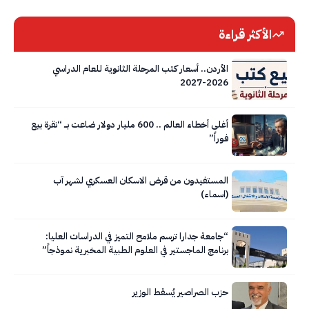
الأكثر قراءة
الأردن.. أسعار كتب المرحلة الثانوية للعام الدراسي
2026-2027
أغلى أخطاء العالم .. 600 مليار دولار ضاعت بــــ “نقرة بيع
فوراً”
المستفيدون من قرض الاسكان العسكري لشهر آب
(اسماء)
“جامعة جدارا ترسم ملامح التميز في الدراسات العليا:
برنامج الماجستير في العلوم الطبية المخبرية نموذجاً”
حزب الصراصير يُسقط الوزير