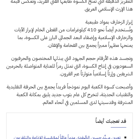
التطريز الدقيقة التي تمنح الكسوة طابعها الفني الفريد، وتعكس قيمة
هذا الإرث الإسلامي العريق.
إبراز الزخارف بمواد طبيعية
وتُستخدم أيضاً نحو 410 كيلوغرامات من القطن الخام لإبراز الآيات
والزخارف الإسلامية وإضفاء البعد الجمالي البارز على الكسوة، بما
يمنحها مظهراً مميزاً يجمع بين الفخامة والإتقان.
وتجسد هذه الأرقام حجم الجهود التي يبذلها المختصون والحرفيون
السعوديون في إنتاج الكسوة، التي تمثل رمزاً للعناية المتواصلة بالحرمين
الشريفين وإرثاً إسلامياً متوارثاً عبر القرون.
وأصبحت كسوة الكعبة اليوم نموذجاً فريداً يجمع بين الحرفة التقليدية
والتقنيات الحديثة، لتخرج كل عام بثوب جديد يليق بمكانة الكعبة
المشرفة وقدسيتها لدى المسلمين في أنحاء العالم.
قد تعجبك أيضاً
تعيين مهنَّد حسين الصَّفدي مديراً عامَّاً لمؤسَّسة الإذاعة والتلفزيون