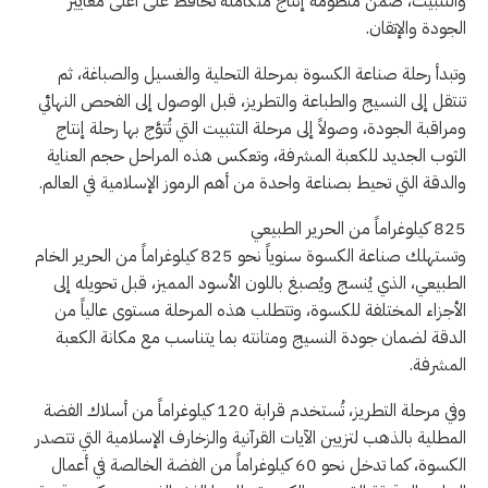
والتثبيت، ضمن منظومة إنتاج متكاملة تحافظ على أعلى معايير
الجودة والإتقان.
وتبدأ رحلة صناعة الكسوة بمرحلة التحلية والغسيل والصباغة، ثم
تنتقل إلى النسيج والطباعة والتطريز، قبل الوصول إلى الفحص النهائي
ومراقبة الجودة، وصولاً إلى مرحلة التثبيت التي تُتوَّج بها رحلة إنتاج
الثوب الجديد للكعبة المشرفة، وتعكس هذه المراحل حجم العناية
والدقة التي تحيط بصناعة واحدة من أهم الرموز الإسلامية في العالم.
825 كيلوغراماً من الحرير الطبيعي
وتستهلك صناعة الكسوة سنوياً نحو 825 كيلوغراماً من الحرير الخام
الطبيعي، الذي يُنسج ويُصبغ باللون الأسود المميز، قبل تحويله إلى
الأجزاء المختلفة للكسوة، وتتطلب هذه المرحلة مستوى عالياً من
الدقة لضمان جودة النسيج ومتانته بما يتناسب مع مكانة الكعبة
المشرفة.
وفي مرحلة التطريز، تُستخدم قرابة 120 كيلوغراماً من أسلاك الفضة
المطلية بالذهب لتزيين الآيات القرآنية والزخارف الإسلامية التي تتصدر
الكسوة، كما تدخل نحو 60 كيلوغراماً من الفضة الخالصة في أعمال