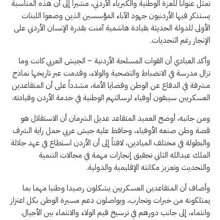
تمثل عنواناً للعزة الوطنية والكبرياء الأردني، مشيراً إلى أن هذه المناسبة
يستذكر فيها الأردنيون جهود الآباء المؤسسين الذين وضعوا اللبنات
الأولى للدولة الحديثة بقيادة هاشمية آمنت بقدرة الإنسان الأردني على
الإنجاز رغم التحديات.
وأكد العبادي أن القوات المسلحة الأردنية – الجيش العربي كانت وما
تزال مدرسة في الانضباط والتضحية والولاء، وقدمت عبر تاريخها نماذج
مشرفة في الدفاع عن الوطن وقضايا الأمة، مشدداً على أن المتقاعدين
العسكريين سيبقون أوفياء لرسالتهم الوطنية في خدمة الأردن وقيادته.
ومن جانبه، أوضح العميد المتقاعد عديل الشرمان أن الاستقلال هو
قصة وطن صنعه الأوفياء، وحافظ عليه جيش عربي حمل راية الشرف
والبطولة في مختلف الميادين، لافتاً إلى أن الأردن استطاع في عهد جلالة
الملك عبدالله الثاني تحقيق إنجازات مهمة في مجالات التنمية
والتحديث وتعزيز مكانته الإقليمية والدولية.
وأضاف أن المتقاعدين العسكريين يشكلون رصيدا وطنيا مهما بما
يمتلكونه من خبرات وتجارب، ويواصلون دعم مسيرة الوطن بكل اعتزاز
وانتماء، إلى جانب دورهم في ترسيخ قيم الولاء والانتماء بين الأجيال.