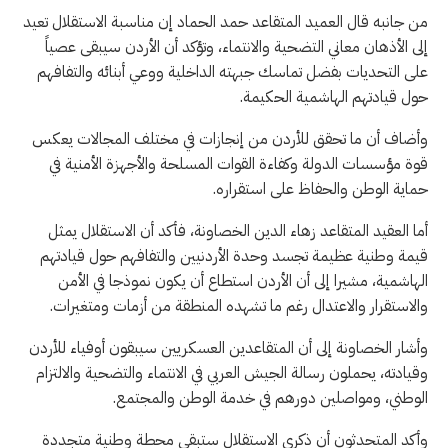
من جانبه قال العميد المتقاعد حمد الحماد إن مناسبة الاستقلال تعيد
إلى الأذهان معاني التضحية والانتماء، وتؤكد أن الأردن سيبقى عصياً
على التحديات بفضل تماسك جبهته الداخلية ووعي أبنائه والتفافهم
حول قيادتهم الهاشمية الحكيمة.
وأضاف أن ما تحقق للأردن من إنجازات في مختلف المجالات يعكس
قوة مؤسسات الدولة وكفاءة القوات المسلحة والأجهزة الأمنية في
حماية الوطن والحفاظ على استقراره.
أما العقيد المتقاعد زهاء الدين الخصاونة، فأكد أن الاستقلال يمثل
قيمة وطنية عظيمة تجسد وحدة الأردنيين والتفافهم حول قيادتهم
الهاشمية، مشيرا إلى أن الأردن استطاع أن يكون نموذجا في الأمن
والاستقرار والاعتدال رغم ما تشهده المنطقة من أزمات ومتغيرات.
وأشار الخصاونة إلى أن المتقاعدين العسكريين سيبقون أوفياء للأردن
وقيادته، يحملون رسالة الجيش العربي في الانتماء والتضحية والالتزام
الوطني، ومواصلين دورهم في خدمة الوطن والمجتمع.
وأكد المتحدثون أن ذكرى الاستقلال ستبقى محطة وطنية متجددة