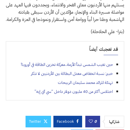
يستلهم منها الأردنيون معاني الفخر والانتماء، ويجددون فيها العهد على
مواصلة مسيرة البناء والإنجاز، مؤكدين أن الأردن سيبقى بقيادته
الهاشمية وطنا حرا أبياً وواحة أمن واستقرار ونموذجا في العزة والكرامة.
(بترا- علي الحلاحلة)
قد تعجبك أيضاً
حين تغيب الشمس تبدأ الأزمة..معركة تخزين الطاقة في أوروبا!
خبير: نسبة انخفاض معدل البطالة بين الأردنيين لا تذكر
تهنئة للرائد محمد سليمان الربيحات
اختلاس أكثر من 40 مليون دولار داخل “سي آي إيه”
Twitter
Facebook
0
شاركها