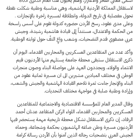
أسمى معاني الفخر والاعتزاز، وهم يحيون هذا العام الذكرى الـ80
لاستقلال المملكة الأردنية الهاشمية، وهي مناسبة وطنية شكلت نقطة
تحول مفصلية في تاريخ الدولة، وانطلاقة لمسيرة زاخرة بالإنجازات .
وعلى مدى عقود، رسخ الأردن حضوره كدولة تقوم على أسس راسخة
من الحكمة والاعتدال، مستنداً إلى قيادة هاشمية رشيدة، وجيش
عربي مصفوي قدم التضحيات، وشعب واعٍ التفّ حول ثوابته الوطنية.
وأكد عدد من المتقاعدين العسكريين والمحاربين القدماء، اليوم أن
ذكرى الاستقلال ستبقى محطة جامعة يستلهم منها الأردنيون قيم
الانتماء والولاء، ويجددون العهد على مواصلة البناء وصون منجزات
الوطن في مختلف الميادين مشيرين الى ان مسيرة ثمانية عقود من
البناء والإنجاز جاءت ثمرة تلاحم القيادة الهاشمية والجيش والشعب،
وإرادة وطنية صلبة في مواجهة مختلف التحديات.
وقال المدير العام للمؤسسة الاقتصادية والاجتماعية للمتقاعدين
العسكريين والمحاربين القدماء، اللواء الركن المتقاعد عدنان أحمد
الرقاد، إن ذكرى الاستقلال تشكل محطة تاريخية مهمة يستحضر فيها
الأردنيون مسيرة وطن صاغه الهاشميون بحكمة وشجاعة، وحماه
الجيش العربي بتضحيات رجاله الذين آمنوا بأن الأردن رسالة كرامة