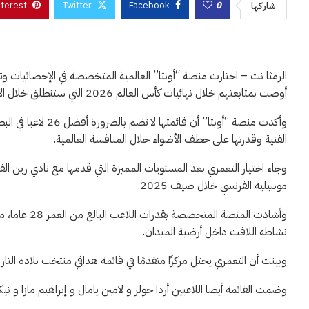
nterest
Twitter
Facebook
0
شاركها
أوصت بمتابعتهم خلال نهائيات كأس العالم 2026 التي ستنطلق خلال الأيام المقبلة في الولايات المتحدة وكندا والمكسيك.
وأكدت منصة “أوبتا” أ
الفنية وقدرتها على خطف الأضواء خلال المنافسة العالمية.
وجاء اختيار التعمري بعد المستويات المميزة التي قدمها مع نادي رين ا
مونبيليه الفرنسي خلال صيف 2025.
وأشادت المنصة
نشاطه اللافت داخل أرضية الميدان.
وبينت أن التعمري يحتل مركزًا متقدمًا في قائمة هدافي منتخب بلاده التاريخيين برصيد 24 هدفًا (منها سبعة في التصفيات)
وضمت القائمة أيضا اللاعبين أردا جولر و لامين يامال و إبراهيم مازا و نيك