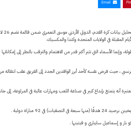
Email
Pi
الرمثا نت – اختارت منصة “أوبتا” العالمية المتخصصة في الإحصائيات
ن قائمتها لا تضم بالضرورة أفضل 26 لاعبا في البطولة، وإنما الأسماء التي تثير أكبر قدر من الاهتمام والترقب بالنظر إلى إمكاناتها
لفرنسي ، حيث فرض نفسه كأحد أبرز الوافدين الجدد إلى الفريق عقب انتقاله من
 المتخصصة بقدرات اللاعب البالغ من العمر 28 عاما، معتبرة أنه يتمتع بإبداع كبير في صناعة اللعب ومهارات عالية في المراوغة، إلى ج
 في 92 مباراة دولية .
و باز و إسماعيل سايباري و فيتينها .