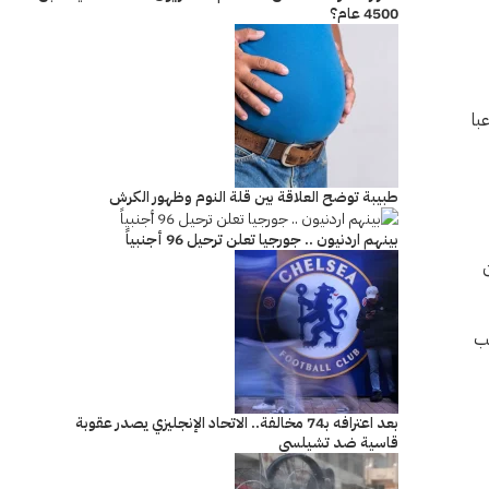
4500 عام؟
 وتحليل بيانات كرة القدم، الدولي الأردني موسى التعمري ضمن قائمة تضم 26 لاعبا
طبيبة توضح العلاقة بين قلة النوم وظهور الكرش
بينهم اردنيون .. جورجيا تعلن ترحيل 96 أجنبياً
انب
بعد اعترافه بـ74 مخالفة.. الاتحاد الإنجليزي يصدر عقوبة
قاسية ضد تشيلسي