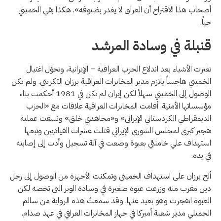
أصحاب هذا الاقتراح أن العراق لا يغدر بضيوفه». هكذا بقي الخميني
حياً.
قنبلة في وسادة المرشد
تغيرت الأشياء بعد اندلاع الحرب العراقية – الإيرانية، وتحوّل اغتيال
الخميني هاجساً يلازم مدير المخابرات العراقية برزان التكريتي. ولم يكن
الوصول إلى الخميني سهلاً لكن إيران لم تكن في 1981 أحكمت بناء
مؤسساتها الأمنية. أقامت المخابرات العراقية علاقات مع «الحزب
الديمقراطي الكردستاني الإيراني» و«مجاهدي خلق» ونسقت عملية
تفجير كبرى لمجلس الشورى الإيراني قتلت عشرات القياديين وتبعها
استهداف علي خامنئي بعبوة وضعت في آلة تسجيل وأدت إلى إصابته
في يده.
ألح برزان على استهداف الخميني وتمكنت الأجهزة من الوصول إلى رجل
دين مقرب منه وزرعت عبوة صغيرة في وسادة الوبر التي تخصه لكن
العبوة انفجرت وهو بعيد عنها. وقد سمعتُ هذه الرواية من سالم
الجميلي مدير شعبة أميركا في جهاز المخابرات العراقي في عهد صدام.