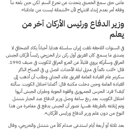
عاش حتى سمع الخميني يتحدث عن تجرع السم. لكن حين بلغه نبأ
وفاته أمر بعدم إبداء الابتهاج لأن «الشماتة ليست من عاداتنا».
وزير الدفاع ورئيس الأركان آخر من
يعلم
في السنوات اللاحقة تلقت إيران سلسلة هدايا. أحياناً يكاد الصحافي لا
يصدق ما يسمع. كان الفريق أول ركن نزار الخزرجي رئيساً لأركان الجيش
العراقي وسأتركه يروي قليلاً عن الغزو العراقي للكويت في صيف 1990.
قال: «كنت نائماً في منزلي ليلة الأحداث. اتصل بي في الصباح الباكر
سكرتير عام القيادة العامة الفريق علاء الجنابي وطلب أن أذهب إلى
القيادة العامة وحين دخلت مكتبه قال: أكملنا احتلال الكويت. سألته
كيف؟ فرد: الحرس الجمهوري والقوة الجوية وطيران الجيش أنهوا
احتلال الكويت. بعد ربع ساعة وصل وزير الدفاع عبد الجبار شنشل
وتم إبلاغه بالطريقة نفسها. تصور أن الجيش يدفع في مغامرة من هذا
النوع من دون علم وزير الدفاع ورئيس الأركان».
بعد ثلاثة أو أربعة أيام استدعى صدام كلاً من شنشل والخزرجي، وقال