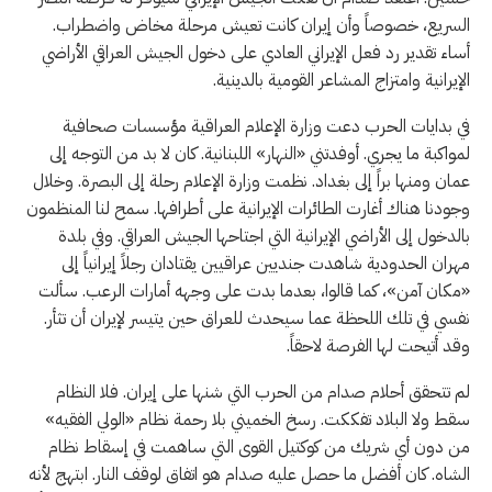
السريع، خصوصاً وأن إيران كانت تعيش مرحلة مخاض واضطراب.
أساء تقدير رد فعل الإيراني العادي على دخول الجيش العراقي الأراضي
الإيرانية وامتزاج المشاعر القومية بالدينية.
في بدايات الحرب دعت وزارة الإعلام العراقية مؤسسات صحافية
لمواكبة ما يجري. أوفدتني «النهار» اللبنانية. كان لا بد من التوجه إلى
عمان ومنها براً إلى بغداد. نظمت وزارة الإعلام رحلة إلى البصرة. وخلال
وجودنا هناك أغارت الطائرات الإيرانية على أطرافها. سمح لنا المنظمون
بالدخول إلى الأراضي الإيرانية التي اجتاحها الجيش العراقي. وفي بلدة
مهران الحدودية شاهدت جنديين عراقيين يقتادان رجلاً إيرانياً إلى
«مكان آمن»، كما قالوا، بعدما بدت على وجهه أمارات الرعب. سألت
نفسي في تلك اللحظة عما سيحدث للعراق حين يتيسر لإيران أن تثأر.
وقد أتيحت لها الفرصة لاحقاً.
لم تتحقق أحلام صدام من الحرب التي شنها على إيران. فلا النظام
سقط ولا البلاد تفككت. رسخ الخميني بلا رحمة نظام «الولي الفقيه»
من دون أي شريك من كوكتيل القوى التي ساهمت في إسقاط نظام
الشاه. كان أفضل ما حصل عليه صدام هو اتفاق لوقف النار. ابتهج لأنه