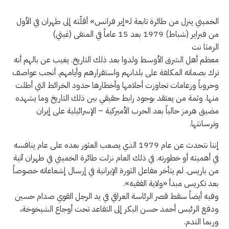
الخميني ينزل من طائرة تابعة لـ«إير فرانس» أقلّته إلى طهران في الأول
من فبراير (شباط) 1979 بعد 15 عاماً في المنفى (غيتي)
الرمثا نت
معظم أهل الشرق الأوسط ولدوا بعد ذلك التاريخ. يغيب عن بالهم أنه
ترك بصماته المكلفة على بلدانهم واستقرارهم وأيامهم. أنجب عواصف
وحروباً وزعامات تجاوزت أحلامها وأخطارها حدود الخرائط التي أطلت
منها. وثمة من يعتقد بوجود رابط حقيقي بين ذلك التاريخ وما يشهده
مضيق هرمز حالياً بعد الحرب الأميركية – الإسرائيلية على إيران
وترسانتها.
إننا نتحدث عن عام 1979 الذي يصعب العثور بعده على عام ينافسه
في أهميته أو خطورته. في ذلك العام نزلت طائرة الخميني في طهران آتية
من باريس. لم يتأخر مفاعل الثورة الإيرانية في إرسال إشعاعاته خصوصاً
بعد تكريس مبدأ «ولاية الفقيه».
وفيه أيضاً سقط قصر الرئاسة العراقي في يد الرجل القوي صدام حسين
ودفع الرئيس أحمد حسن البكر إلى التقاعد تحت أوجاع الشيخوخة،
وربما الندم.