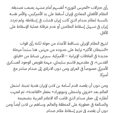
رأى جنرالات «الحرس الثوري» أنفسهم أمام مشهد يصعب تصديقه.
النظام الأفغاني المعادي لإيران أسقط على يد الأميركيين، والأمر نفسه
بالنسبة لنظام صدام الذي كانت إيران فشلت في إسقاطه. ولم تتردد
إيران في تسهيل إسقاط النظامين أو عدم عرقلة عملية الإسقاط على
الأقل.
ابتهج النظام الإيراني بتساقط الأعداء من حوله لكنه رأى قوات
«الشيطان الأكبر» ترابط على حدوده من جهتين. هنا ستبدأ مرحلة
جديدة في العلاقات الإيرانية – الأميركية. سيرعى ضباط من «فيلق
القدس»، في مقدمهم قاسم سليماني، مهمة تقويض الوجود العسكري
الأميركي خصوصاً في العراق ومن دون الانزلاق إلى صدام مباشر مع
أميركا.
ومن دون أن يقصد قدم أسامة بن لادن لإيران هدية ثمينة. انشغل
العالم بعد «غزوتي واشنطن ونيويورك» بخطر «القاعدة»، ثم اتجهت
أنظاره إلى خطر صدام الذي قامت آلة الاعلام الغربية بتضخيمه
والمبالغة في خطورته على المنطقة والعالم. وساهم بن لادن أيضاً ومن
دون أن يقصد في تبرير إسقاط نظام صدام.