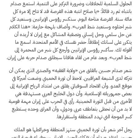
الحلول السلمية للخلافات وضرورة التركيز على التنمية. استمع صدام
بانتباه ثم رد قائلاً: «يا صلاح انتبه هذه الفرصة قد لا تتاح إلا مرة كل
مائة سنة. الفرصة متاحة اليوم. سنكسر رؤوس الإيرانيين وسنعيد كل
شبر احتلوه وسنعيد شط العرب». وأضاف بلهجة حازمة: «هذا الكلام
عن حل سلمي وحل إنساني وتصفية المشاكل مع إيران لا أريده أن
يتكرر على لسانك إطلاقاً. حضر نفسك في الأمم المتحدة. اسمع ما
أقوله لك. سأكسر رؤوس الإيرانيين وأرجع كل شبر من المحمرة إلى
شط العرب». وبعد عام من لقاء هافانا سيطلق صدام حربه على إيران.
شعر صدام حسين بالقلق من «ولاية الفقيه» والصدى الذي يمكن أن
تتركه لدى الشيعة العراقيين. لاحظ أن ثورة الخميني وضعت أميركا في
موقع العدو. وأن الاتحاد السوفياتي يقلق من امتداد الرياح الإيرانية إلى
بعض جمهورياته الإسلامية. وأن دول الخليج العربي مستهدفة هي
الأخرى من قبل الثورة الخمينية. رأى في الحرب على إيران مهمة قومية
لا بد من أن تحظى بتعاطف عربي ودولي، وأن العراق وحده يستطيع
كسر الموجة التي تهدد المنطقة واستقرارها.
رجل آخر شعر بأن ثورة الخميني ستهز المنطقة وخرائطها هو الملك
حسين. اعتقد صدام أن تفكك الجيش الإيراني سيوفر له فرصة النصر