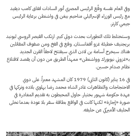
وفي العام نفسه وقّع الرئيس المصري أنور السادات اتفاق كامب ديفيد
مع رئيس الوزراء الإسرائيلي مناحيم بيغن في واشنطن برعاية الرئيس
جيمي كارتر.
وستختلط تلك التطورات بحدث دولي كبير. ارتكب القيصر الروسي ليونيد
بريجنيف خطيئة غزو أفغانستان. وقع في الفخ ومن صفوف المقاتلين
هناك سيخرج أسامة بن لادن الذي سيفتتح لاحقاً القرن الجديد
بـ«غزوتي نيويورك وواشنطن» ممهداً الطريق من دون أن يقصد لاقتلاع
نظام صدام حسين.
في 16 يناير (كانون الثاني) 1979 كان المشهد معبراً. على دوي
الاحتجاجات والتظاهرات غادر الشاه محمد رضا بهلوي بلاده وتركها في
عهدة حكومة شهبور بختيار. حاول المحيطون به تقديم المغادرة في
صورة «إجازة» لكنها كانت في الواقع بطاقة سفر بلا عودة بعدما تخلى
الحليف الأميركي عن حليفه.