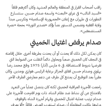
راقب أصحاب القرار في المنطقة والعالم المشهد وكان أكثرهم قلقاً
«السيد النائب» في عراق «البعث» واسمه صدام حسين. ستتسارع
التطورات في طهران مع إعلان «الجمهورية الإسلامية» وتكريس مبدأ
ولاية الفقيه وتضمين الدستور نصاً يؤكد «تصدير الثورة» بحجة «نصرة
المستضعفين».
صدام يرفض اغتيال الخميني
كان يمكن لكل ذلك ألا يحدث أو أن يحدث بطريقة أخرى. خلال إقامته
في النجف كان الخميني صعباً ويحاول دائماً التفلت من الضوابط التي
تفرضها شروط الاستضافة. في 6 مارس (آذار) 1975 وقع محمد رضا
بهلوي وصدام حسين اتفاق الجزائر برعاية الرئيس هواري بومدين. وكان
مقرراً بعد التوقيع أن يمتنع كل طرف عن دعم معارضي الطرف الآخر.
راجعت الأجهزة العراقية الخميني لكنه كان يتنصل عملياً من التعهد
بالامتناع عن أي نشاط ضد نظام الشاه. ذات يوم اقترحت الأجهزة على
صدام ترتيب عملية اغتيال للخميني واتهام أجهزة الشاه بالوقوف
وراءها. وكانت المفاجأة أن صدام استغرب العرض قائلاً: «ألا يعرف