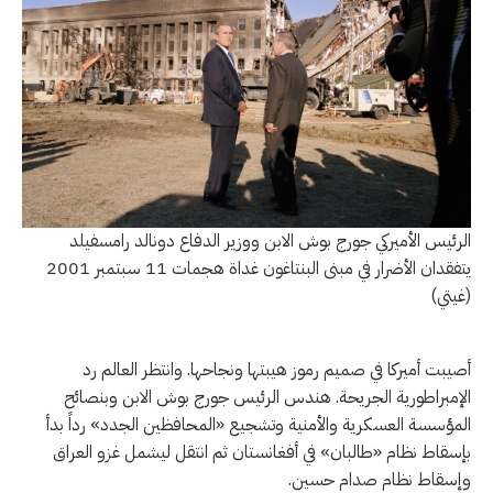
الرئيس الأميركي جورج بوش الابن ووزير الدفاع دونالد رامسفيلد
يتفقدان الأضرار في مبنى البنتاغون غداة هجمات 11 سبتمبر 2001
(غيتي)
أصيبت أميركا في صميم رموز هيبتها ونجاحها. وانتظر العالم رد
الإمبراطورية الجريحة. هندس الرئيس جورج بوش الابن وبنصائح
المؤسسة العسكرية والأمنية وتشجيع «المحافظين الجدد» رداً بدأ
بإسقاط نظام «طالبان» في أفغانستان ثم انتقل ليشمل غزو العراق
وإسقاط نظام صدام حسين.