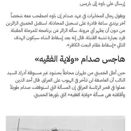
إرسال علي باوه إلى باريس.
ويقول رجال المخابرات في عهد صدام إن باوه اصطحب معه شخصاً
آخر يرتدي ساعة قادرة على تسجيل المحادثة. استقبل الخميني الزائرين
من دون أن يظهر أي مرونة. سأله الزائر عن برنامجه للمرحلة المقبلة
فرد بعبارة تشبه القنبلة. قال إنه بعد إسقاط الشاه سيكون الهدف
التالي «إسقاط نظام البعث الكافر».
هاجس صدام «ولاية الفقيه»
حين أطل الخميني من طهران محاطاً بحشود غير مسبوقة أدرك السيد
النائب أن العاصفة لن تتأخر في الهبوب على العراق. قال أحد الذين
عملوا في قصر الرئاسة العراقي إن المسألة التي استوقفت صدام طويلاً
وأقلقته هي مسألة «ولاية الفقيه» التي بلورها الخميني.