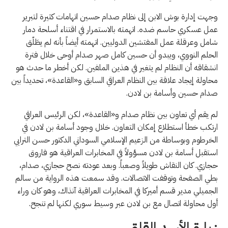
وجهت إدارة بوش الابن إلى نظام صدام حسين اتهامات كثيرة لتبرير
عمل عسكري حاسم ضده. اتهمته بالاستمرار في اقتناء أسلحة دمار
شامل وعرقلة عمل المفتشين الدوليين. اتهمته أيضاً بأنه لم يطَلّق
الحلم النووي، ويبدو أن حسين كامل صهر صدام أوحى خلال فترة
انشقاقه أن النظام لم يتغير في هذين الملفين. لكن أخطر ما حدث هو
محاولة إيجاد علاقة بين النظام العراقي السابق و«القاعدة»، تحديداً بين
صدام حسين وأسامة بن لادن.
لم يقم أي تعاون بين نظام صدام و«القاعدة»، لكن الرئيس العراقي
ارتكب خطأ استطلاع إمكان التعاون. خلال وجود أسامة بن لادن في
الخرطوم وبوساطة من الزعيم الإسلامي السوداني الدكتور حسن الترابي
استقبل أسامة بن لادن مسؤولاً في المخابرات العراقية هو فاروق
حجازي. كان النقاش طويلاً وصعباً. وبعد عودته نصح حجازي، صدام،
بطي الصفحة وتوقفت الاتصالات. وقد سمعت هذه الرواية من سالم
الجميلي مدير قسم أميركا في المخابرات العراقية آنذاك، وهو كان وراء
أول محاولة اتصال مع بن لادن عبر وسيط سوري لكنها لم تنجح.
زيارة الأسد القلق