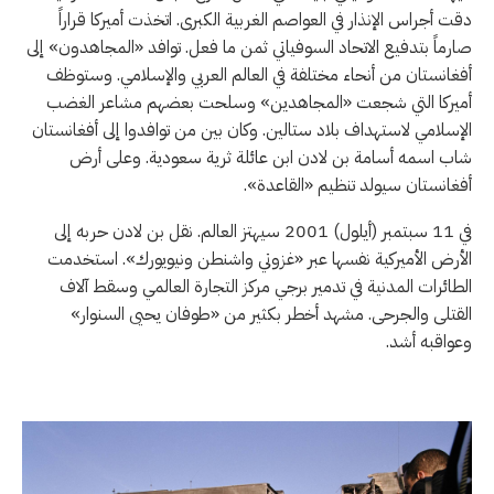
دقت أجراس الإنذار في العواصم الغربية الكبرى. اتخذت أميركا قراراً
صارماً بتدفيع الاتحاد السوفياتي ثمن ما فعل. توافد «المجاهدون» إلى
أفغانستان من أنحاء مختلفة في العالم العربي والإسلامي. وستوظف
أميركا التي شجعت «المجاهدين» وسلحت بعضهم مشاعر الغضب
الإسلامي لاستهداف بلاد ستالين. وكان بين من توافدوا إلى أفغانستان
شاب اسمه أسامة بن لادن ابن عائلة ثرية سعودية. وعلى أرض
أفغانستان سيولد تنظيم «القاعدة».
في 11 سبتمبر (أيلول) 2001 سيهتز العالم. نقل بن لادن حربه إلى
الأرض الأميركية نفسها عبر «غزوتي واشنطن ونيويورك». استخدمت
الطائرات المدنية في تدمير برجي مركز التجارة العالمي وسقط آلاف
القتلى والجرحى. مشهد أخطر بكثير من «طوفان يحيى السنوار»
وعواقبه أشد.