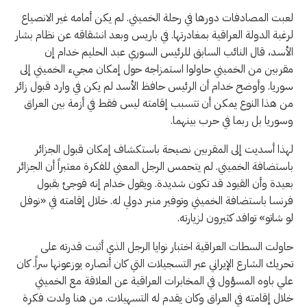
لعبت المصادفات دورها في رحلة الخميني. لم يكن أمامه غير الانصياع
لرغبة الدولة العراقية بمغادرتها. في باريس وبعد انشقاقه عن نظام بشار
الأسد، قال النائب السابق للرئيس السوري عبد الحليم خدام إن
مقربين من الخميني حاولوا استمزاجه حول إمكان مجيء الخميني إلى
سوريا. وأوضح خدام أن الرئيس حافظ الأسد لم يكن في وارد قبول زائر
من هذا النوع يمكن أن تتسبب إقامته ليس فقط في أزمة بين العراق
وسوريا بل ربما في حرب بينهما.
لهذا أسديت إلى المقربين نصيحة باستكشاف إمكان قبول الجزائر
باستضافة الخميني. لم يتحمس الرجل المعني للفكرة معتبراً أن الجزائر
بعيدة وأن القيود قد تكون شديدة. ويقول خدام إنه فوجئ بقبول
فرنسا باستضافة الخميني وتوفير منبر دولي له. خلال إقامته في «نوفل
لو شاتو» توافد كثيرون لزيارته.
حاولت السطات العراقية اختبار نوايا الرجل الذي أثبت قدرته على
تحريك الشارع الإيراني عبر التسجيلات التي كان أنصاره يوزعونها سراً. كان
علي باوه المسؤول في المخابرات العراقية عن العلاقة مع الخميني
خلال إقامته في العراق وكان يقدم له التسهيلات. من هنا ولدت فكرة