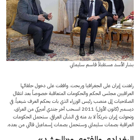
بشار الأسد مستقبلاً قاسم سليماني
راهنت إيران على الجغرافيا وربحت. وافقت على دخول حلفائها
العراقيين مجلس الحكم والحكومات المتعاقبة خصوصاً بعد انتقال
الصلاحيات إلى منصب رئيس الوزراء الذي بات بحكم العرف شيعياً. في
ديسمبر (كانون الأول) 2011 انسحب آخر جندي أميركي من العراق،
وتحولت إيران شريكاً لا بد منه في الشأن العراقي. ستحمل الحكومات
العراقية بصمات سليماني وستحمل بصمات إسماعيل قاآني من بعده.
البغدادي والفتوى و«الحشد»