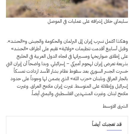
سليماني خلال إشرافه على عمليات في الموصل
وهكذا اكتمل تسرب إيران إلى البرلمان والحكومة والجيش و«الحشد».
وقبل أسابيع أقدمت تنظيمات «ولائية» تقيم على أطراف «الحشد»
على إطلاق صواريخها ومسيراتها في اتجاه الدول العربية في الخليج
بذريعة تعرض إيران لهجوم أميركي – إسرائيلي. وبدا واضحاً أن إيران التي
خسرت الجسر السوري بعد سقوط نظام بشار الأسد ازدادت تمسكاً
بالجار العراقي وبلبنان «حزب الله» الذي يضمن لها وجوداً على حدود
إسرائيل وإطلالة على المتوسط. غيرت إيران ملامح العراق. وغيرت
ملامح لبنان. وغيرت المشهدين الفلسطيني واليمني أيضاً.
الشرق الاوسط
قد تعجبك أيضاً