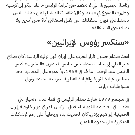
رئاسة الجمهورية التي لا تحفظ حتى كرامة الرئيس». عاد البكر إلى كرسيه
وظهرت الدموع في عينيه، وقال: «الاستقالة شيلها من ذهنك. ليس
باستطاعتي قبول استقالتك. من يقبل استقالتي أنا؟ نحن أسرى ولا
نملك حق الاستقالة».
«سنكسر رؤوس الإيرانيين»
اتخذ صدام حسين قرار الحرب على إيران قبل توليه الرئاسة. كان صلاح
عمر العلي إلى جانب صدام حين حاصر القياديون «البعثيون» قصر
الرئيس عبد الرحمن عارف في 1968، وأرغموه على المغادرة. دخل
مجلس قيادة الثورة والقيادة القطرية لحزب «البعث» وتولى
مسؤوليات وزارية.
في سبتمبر 1979 شارك صدام الرئيس في قمة عدم الانحياز التي
عقدت في العاصمة الكوبية. استقبل الرئيس العراقي وزير خارجية إيران
الخمينية إبراهيم يزدي. كان الحديث بناء وإيجابياً على رغم الإشكالات
المتكررة على حدود البلدين.