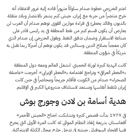
اعتبر الخزرجي خطوة صدام سلوكاً متهوراً قاده إليه غرور الاعتقاد أنه
خرج منتصراً من حربه مع إيران. جيش كبير يشعر بالانتصار وبلاد مثقلة
بالديون وقائد يخطئ في قراءة موازين القوى. توهم صدام أن الغرب لن
يعارض أن يكون قسم كبير من نفط المنطقة في يد رئيس قادر على
صناعة الاستقرار وضمان تدفق النفط. ويقول الخزرجي إن صدام الذي
كان معجباً بصلاح الدين وستالين قد يكون توهم أن أميركا ربما تقبل به
شريكاً في شؤون المنطقة.
كانت الهدية كبيرة لورثة الخميني. انشغل العالم ومعه دول المنطقة
بـ«الخطر العراقي» وتراجع اهتمامه بـ«الخطر الإيراني». أخرجت «عاصفة
الصحراء» صدام من الكويت فأقام جريحاً ومحاصراً في حين كانت
إيران تلتقط أنفاسها وتستعد لاستئناف مشروعها الكبير في الإقليم.
هدية أسامة بن لادن وجورج بوش
في 1979 بدأت قصص كثيرة وتشابكت. اجتاح «الجيش الأحمر»
أفغانستان بذريعة إنقاذ النظام الموالي له. كانت المرة الأولى التي يخرج
فيها الاتحاد السوفياتي جيشه في تدخل خارج مجال الكتلة الاشتراكية.