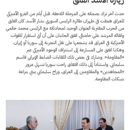
حدث آخر ترك بصماته على المرحلة اللاحقة. قبل أيام من الغزو الأميركي
للعراق هبطت في طهران طائرة الرئيس السوري بشار الأسد. كان القلق
من الحرب المقتربة العنوان الوحيد لمحادثاته مع الرئيس محمد خاتمي
ولقائه المرشد علي خامنئي. اتفق الجانبان على أن أي استقرار للقوات
الأميركية في العراق قد يشجعها على نقل التجربة إلى سوريا أو إيران.
وهكذا اتفق على المسارعة إلى استنزاف الوجود الأميركي عبر
«المقاومة». وشارك في بعض تلك اللقاءات الضابط الإيراني قاسم
سليماني. واستناداً إلى ذلك الاتفاق راحت سوريا تسهل مرور
«المجاهدين» والمقاومين إلى العراق، وراح سليماني يبني ببراعة
شبكات المقاومة.