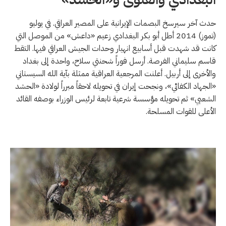
حدث آخر سيرسخ البصمات الإيرانية على المصير العراقي. في يوليو
(تموز) 2014 أطل أبو بكر البغدادي زعيم «داعش» من الموصل التي
كانت قد شهدت قبل أسابيع انهيار وحدات الجيش العراقي فيها. التقط
قاسم سليماني الفرصة. أرسل فوراً شحنتي سلاح، واحدة إلى بغداد
والأخرى إلى أربيل. أعلنت المرجعية العراقية ممثلة بآية الله السيستاني
«الجهاد الكفائي»، ونجحت إيران في تحويله لاحقاً مبرراً لولادة «الحشد
الشعبي» ثم تحويله مؤسسة شرعية تابعة لرئيس الوزراء بوصفه القائد
الأعلى للقوات المسلحة.