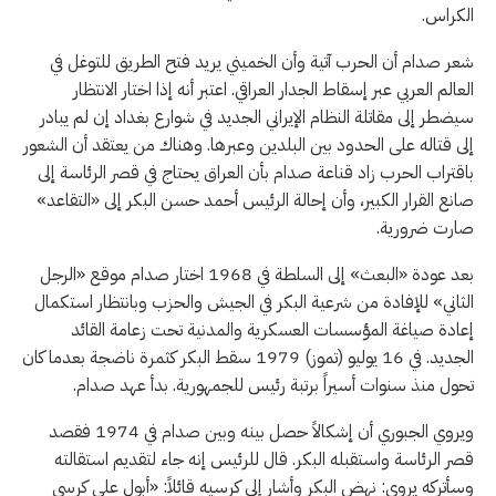
الكراس.
شعر صدام أن الحرب آتية وأن الخميني يريد فتح الطريق للتوغل في
العالم العربي عبر إسقاط الجدار العراقي. اعتبر أنه إذا اختار الانتظار
سيضطر إلى مقاتلة النظام الإيراني الجديد في شوارع بغداد إن لم يبادر
إلى قتاله على الحدود بين البلدين وعبرها. وهناك من يعتقد أن الشعور
باقتراب الحرب زاد قناعة صدام بأن العراق يحتاج في قصر الرئاسة إلى
صانع القرار الكبير، وأن إحالة الرئيس أحمد حسن البكر إلى «التقاعد»
صارت ضرورية.
بعد عودة «البعث» إلى السلطة في 1968 اختار صدام موقع «الرجل
الثاني» للإفادة من شرعية البكر في الجيش والحزب وبانتظار استكمال
إعادة صياغة المؤسسات العسكرية والمدنية تحت زعامة القائد
الجديد. في 16 يوليو (تموز) 1979 سقط البكر كثمرة ناضجة بعدما كان
تحول منذ سنوات أسيراً برتبة رئيس للجمهورية. بدأ عهد صدام.
ويروي الجبوري أن إشكالاً حصل بينه وبين صدام في 1974 فقصد
قصر الرئاسة واستقبله البكر. قال للرئيس إنه جاء لتقديم استقالته
وسأتركه يروي: نهض البكر وأشار إلى كرسيه قائلاً: «أبول على كرسي