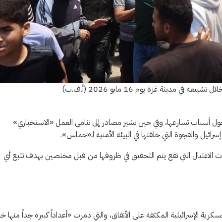
دينة غزة يوم 16 مايو 2026 (أ.ف.ب)
 أسباب تسارعها، وفي حين تشير مصادر إلى تنامي العمل «الاستخباري»
رائيل والفجوة التي خلقتها في البيئة الأمنية لـ«حماس».
لاغتيال التي تقع يتم التحقيق في ظروفها من قبل مختصين بهدف تتبع أي
لعسكرية الإسرائيلية المكثفة على الأنفاق، والتي دمرت «أعداداً كبيرة جداً منها خل