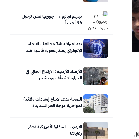
بينهم اردنيون .. جورجيا تعلن ترحيل
96 أجنبياً
بعد اعترافه بـ74 مخالفة.. الاتحاد
الإنجليزي يصدر عقوبة قاسية ضد
تشيلسي
الأرصاد الأردنية : الارتفاع الحالي في
الحرارة لا يُصنَّف موجة حر
الصحة تدعو لاتباع إرشادات وقائية
لمواجهة موجة الحر الشديدة
الاردن … السفارة الأمريكية تحذر
رعاياها
ال