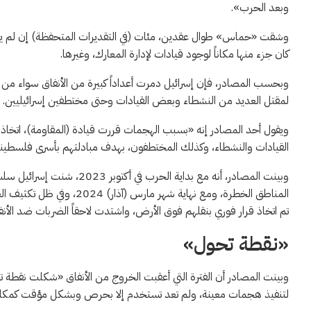
وبعد الحرب».
وشقت «حماس» طوال عقدين، مئات (في التقديرات المتحفظة) إن لم يكن آل
كان جزء منها مكاناً لوجود قيادات لإدارة المعارك، وغيرها.
وبحسب المصادر، فإن إسرائيل دمرت أعداداً كبيرة من الأنفاق سواء من خ
لمقتل العديد من النشطاء وبعض القيادات وحتى مختطفين إسرائيليين.
ويقول أحد المصادر إنه «بسبب الهجمات قررت قيادة (المقاومة)، اتخاذ 
القيادات والنشطاء، وكذلك المختطفون، بهدف مبادلتهم بأسرى فلسطيني
وبينت المصادر، أنه مع بداية 
المناطق الخطرة، ومع نهاية ش
تم اتخاذ قرار فوري بنقلهم فوق الأرض، واشتدت لاحقاً الضربات ضد الأنف
«نقطة تحول»
وبينت المصادر أن الفترة التي أعقبت الخروج من الأنفاق «شكلت نقطة تح
لتنفيذ هجمات معينة، ولم تعد تستخدم إلا بحرص وبشكل مؤقت كمكان للت