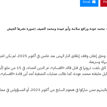
Email
Pi
ة: محمد عودة ورافع سلامة وأبو عبيدة ومحمد الضيف (صورة نشرها الجيش
طوال الحرب الإسرائيلية على قطاع غزة منذ أكتوبر (تشرين الأول) 2023، وحتى إعلان وقف إطلاق النار الهش بعد عامين في أكت
هلة وسريعة.
غير أن الأسابيع القليلة الماضية، شهدت كثافة وسرعة في عمليات الاغتيال التي بلغت ذروتها في قتل قائد «القسام»، عز الدين الحداد
يل خليفته محمد عودة، كما طالت عمليات التصفية أحد أبرز قادة «القسام»،
ولم تتوقف الاغتيالات كذلك على مستوى النشطاء الميدانيين البارزين، وغالبيتهم ممن شاركوا في هجوم السابع من أكتوبر 2023، أو المسؤول