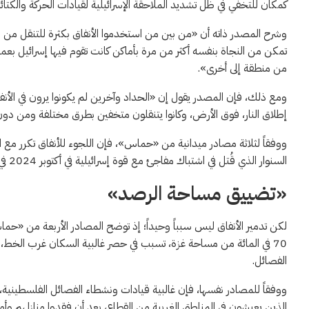
كمكان للتخفي في ظل تشديد الملاحقة الإسرائيلية لقيادات الحركة والكتائ
وشرح المصدر ذاته أن «من بين من استخدموا الأنفاق بكثرة للتنقل من مكا
تمكن من النجاة بنفسه أكثر من مرة بأماكن كانت تقوم فيها إسرائيل ب
من منطقة إلى أخرى».
ومع ذلك، فإن المصدر يقول إن «الحداد وآخرين لم يكونوا يرون في الأنفا
إطلاق النار، فوق الأرض، وكانوا يتنقلون متخفين بطرق مختلفة ومن دون م
ووفقاً لثلاثة مصادر ميدانية من «حماس»، فإن اللجوء للأنفاق تكرر مع
السنوار الذي قُتل في اشتباك مفاجئ مع قوة إسرائيلية في أكتوبر 2024 في منطقة مدمرة في رفح جنوب غزة.
«تضييق مساحة الرصد»
70 في المائة من مساحة غزة، تسبب في حصر غالبية السكان غرب الخط
الفصائل.
ووفقاً للمصادر نفسها، فإن غالبية قيادات ونشطاء الفصائل الفلسطيني
الذين يعيشون في المناطق الغربية من القطاع، بعد أن فقدوا منازلهم و