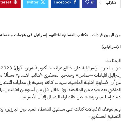
nterest
Twitter
Facebook
0
شاركها
من اليمين قيادات بـ«كتائب القسام» اغتالتهم إسرائيل في هجمات منفصل
الإسرائيلي)
الرمثا نت
إسرائيل لقيادات «حماس» وجناحها العسكري «كتائب القسام» مسألة س
الماضي بعد عقود من الملاحقة، وفي خلال أقل من أسبوعين اغتالت إسرائ
عماد إسليم، وبرفقته قتل قائد لواء الشمال إلا أن الأخير نجا.
التصنيع العسكري.