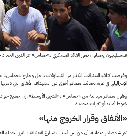
فلسطينيون يحملون صور القائد العسكري لـ«حماس» عز الدين الحداد خلال تشييعه في م
وفرضت كثافة الاغتيالات الكثير من التساؤلات داخل وخارج «حماس» حول
الإسرائيلي في غزة، تحدثت مصادر أخرى عن استهداف الأنفاق التي دمرتها إس
وتقول مصادر ميدانية من «حماس» لـ«الشرق الأوسط»، إن جميع حوادث ا
خيوط أمنية أو ثغرات محددة.
«الأنفاق وقرار الخروج منها»
تقر 4 مصادر ميدانية، أن من بين أسباب تسارع الاغتيالات، تبرز الحملة ا