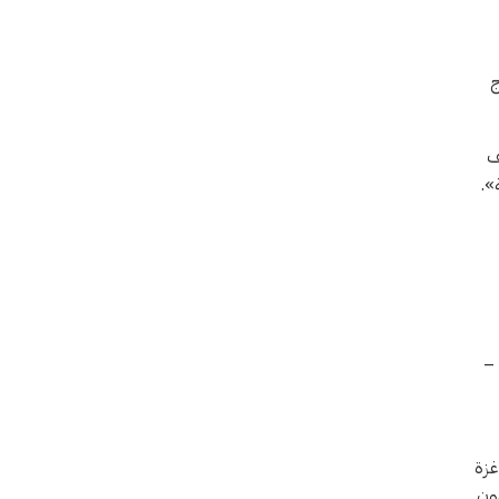
ج
ف
».
لكن تدمير الأنفاق ليس سبباً وحيداً؛ إذ توضح المصادر الأربعة من «حماس» أن توسيع إسرائيل لنطاق سيطرتها شرق الخط الأصفر الذي يمثل نحو 60 –
غزة
شون