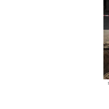
نوار قُتل فيه… 8 يونيو