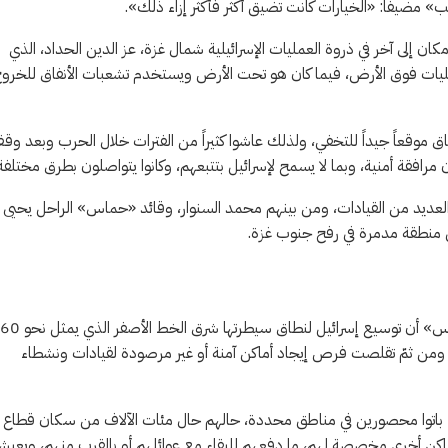
ب» مضيفاً: «الخيارات كانت تضيق أكثر فأكثر إزاء ذلك».
ن إلى آخر في ذروة العمليات الإسرائيلية شمال غزة، عز الدين الحداد، الذي
عمليات فوق الأرض، فيما كان هو تحت الأرض ويستخدم تشعبات الأنفاق للخرو
ق موقعاً جيداً للتخفي، ولذلك عاشوا كثيراً من الفترات خلال الحرب وبعد وق
رافقة أمنية، وبما لا يسمح لإسرائيل بتتبعهم، وكانوا يتواصلون بطرق مختلفة
 العديد من القيادات، ومن بينهم محمد السنوار، وقائد «حماس» الراحل يحيى
، ومن ثمّ تقلصت فرص إيجاد أماكن آمنة أو غير مرصودة لقيادات ونشطاء
ة، باتوا محصورين في مناطق محددة، حالهم حال مئات الآلاف من سكان قطاع 
أماكن أخرى مخصصة لهم، ما دفعهم للبقاء مع عوائلهم أو بالقرب منهم، ويعي