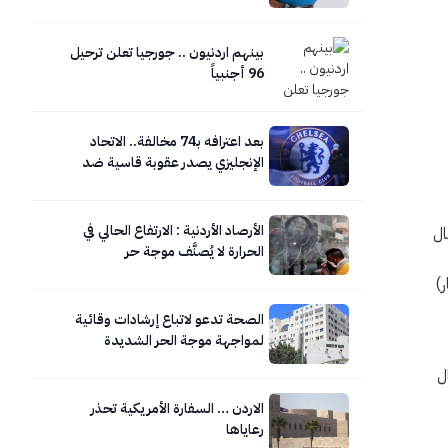
بينهم اردنيون .. جورجيا تعلن ترحيل
96 أجنبياً
بعد اعترافه بـ74 مخالفة.. الاتحاد
الإنجليزي يصدر عقوبة قاسية ضد
تشيلسي
الأرصاد الأردنية : الارتفاع الحالي في
وبر 2025، لم يكن اغتيال
الحرارة لا يُصنَّف موجة حر
، في 15 من مايو (أيار)
الصحة تدعو لاتباع إرشادات وقائية
لمواجهة موجة الحر الشديدة
ين في مجال
الاردن … السفارة الأمريكية تحذر
رعاياها