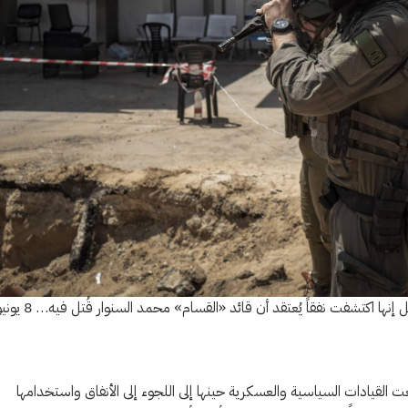
جنديان إسرائيليان في المستشفى الأوروبي بخان يونس حيث قالت إسرائيل إنها اكتشفت نفقاً يُعتقد أن قائد «القسام» محمد الس
القيادات السياسية والعسكرية حينها إلى اللجوء إلى الأنفاق واستخدامها