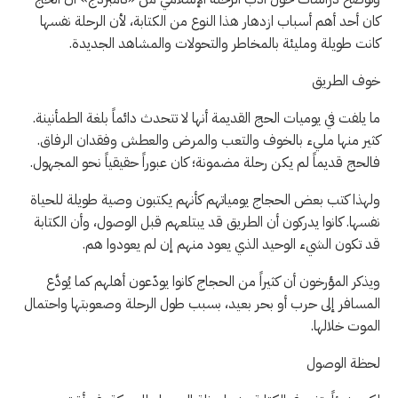
كان أحد أهم أسباب ازدهار هذا النوع من الكتابة، لأن الرحلة نفسها
كانت طويلة ومليئة بالمخاطر والتحولات والمشاهد الجديدة.
خوف الطريق
ما يلفت في يوميات الحج القديمة أنها لا تتحدث دائماً بلغة الطمأنينة.
كثير منها مليء بالخوف والتعب والمرض والعطش وفقدان الرفاق.
فالحج قديماً لم يكن رحلة مضمونة؛ كان عبوراً حقيقياً نحو المجهول.
ولهذا كتب بعض الحجاج يومياتهم كأنهم يكتبون وصية طويلة للحياة
نفسها. كانوا يدركون أن الطريق قد يبتلعهم قبل الوصول، وأن الكتابة
قد تكون الشيء الوحيد الذي يعود منهم إن لم يعودوا هم.
ويذكر المؤرخون أن كثيراً من الحجاج كانوا يودّعون أهلهم كما يُودَّع
المسافر إلى حرب أو بحر بعيد، بسبب طول الرحلة وصعوبتها واحتمال
الموت خلالها.
لحظة الوصول