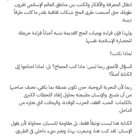
انتقال المعرفة والأفكار والكتب بين مناطق العالم الإسلامي لقرون
طويلة، حتى أصبحت طرق الحج شبكات ثقافية بقدر ما كانت طرقاً
دينية.
ولهذا فإن قراءة يوميات الحج القديمة تشبه أحياناً قراءة خريطة
للحضارة الإسلامية نفسها.
لماذا نكتب؟
السؤال الأعمق ربما ليس: ماذا كتب الحجاج؟ بل: لماذا احتاجوا إلى
الكتابة أصلاً؟
ربما لأن التجربة الروحية، حين تكون عميقة بما يكفي، تخيف صاحبها
من أن تضيع. والإنسان بطبيعته يحاول إنقاذ اللحظات الكبرى
بالكلمات: الحب، الفقد، الحرب، الولادة، والرحلات التي تغيّره من
الداخل.
الكتابة هنا ليست توثيقاً فقط، بل مقاومة للنسيان. محاولة لأن يقول
الإنسان: لقد كنت هنا، وشعرت بهذا، وتغير شيء داخلي في الطريق.