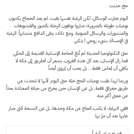
حج حديث
اليوم تغيّرت الوسائل، لكن الرغبة نفسها بقيت. لم يعد الحجاج يكتبون
يوميات طويلة بالضرورة؛ صاروا يوثقون الرحلة بالصور والفيديوهات
والمنشورات والرسائل الصوتية. ومع ذلك، يبقى الدافع متشابهاً: الرغبة
في الإمساك بشيء روحي ا يتكرر.
حتى التكنولوجيا الحديثة لم تُلغِ الحاجة الإنسانية القديمة إلى الحكي.
فما زال الإنسان، بعد كل هذه القرون، يشعر أن الطريق إلى مكة لا
يكفي أن يُعاش فقط… بل يجب أن يُروى أيضاً.
وربما لهذا بقيت يوميات الحج حيّة حتى اليوم. لأنها لا تتحدث عن
طريق جغرافي فقط، بل عن الإنسان حين يخرج من حياته المعتادة بحثاً
عن معنى أكبر منه.
ففي النهاية، لا يكتب الحاج عن مكة وحدها، بل عن النسخة التي صار
عليها بعد أن مرّ بها.
قد تعجبك أيضاً