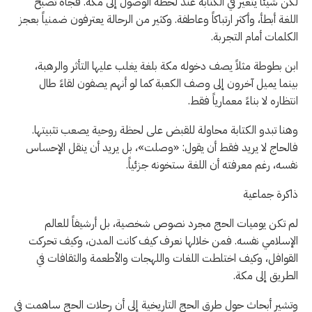
لكن شيئاً يتغير في الكتابة عند لحظة الوصول إلى مكة. فجأة تصبح
اللغة أبطأ، وأكثر ارتباكاً وعاطفة. وكثير من الرحالة يعترفون ضمنياً بعجز
الكلمات أمام التجربة.
ابن بطوطة مثلاً يصف دخوله مكة بلغة يغلب عليها التأثر والرهبة،
بينما يميل آخرون إلى وصف الكعبة كما لو أنهم يصفون لقاءً طال
انتظاره لا بناءً معمارياً فقط.
وهنا تبدو الكتابة محاولة للقبض على لحظة روحية يصعب تثبيتها.
فالحاج لا يريد فقط أن يقول: «وصلت»، بل يريد أن ينقل الإحساس
نفسه، رغم معرفته أن اللغة ستخونه جزئياً.
ذاكرة جماعية
لم تكن يوميات الحج مجرد نصوص شخصية، بل أرشيفاً للعالم
الإسلامي نفسه. فمن خلالها نعرف كيف كانت المدن، وكيف تحركت
القوافل، وكيف اختلطت اللغات واللهجات والأطعمة والثقافات في
الطريق إلى مكة.
وتشير أبحاث حول طرق الحج التاريخية إلى أن رحلات الحج ساهمت في