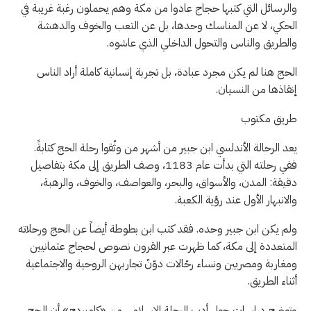
والرسائل التي كتبها حجاج عادوا من مكة وهم يحملون رغبة غريبة في
الحكي، لا عن المناسك وحدها، بل عن التعب والخوف والدهشة
والطريق والناس والتحول الداخلي الذي عاشوه.
الحج هنا لم يكن مجرد عبادة، بل تجربة إنسانية كاملة أراد الناس
إنقاذها من النسيان.
طريق مكتوب
يعد الرحالة الأندلسي ابن جبير من أشهر من وثّقوا رحلة الحج كتابةً.
ففي رحلته التي بدأت عام 1183، وصف الطريق إلى مكة بتفاصيل
دقيقة: المدن، والأسواق، والبحر، والعواصف، والخوف، والرهبة،
والانبهار الأول عند رؤية الكعبة.
ولم يكن ابن جبير وحده. فقد كتب ابن بطوطة أيضاً عن الحج ورحلاته
المتعددة إلى مكة، كما ظهرت عبر القرون نصوص لحجاج عثمانيين
ومغاربة ومصريين ونساء رحّالات دوّنّ تجاربهن الروحية والاجتماعية
أثناء الطريق.
وتوضح دراسات حول أدب الرحلة الإسلامي من «كامبردج» أن الحج