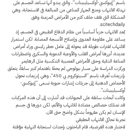
باسم “إيبوكسي-أوكسيليبينات”، والتي يبدو أنها تساعد الجسم على
تهدئة الالتهاب ومنع الجهاز المناعي من المبالغة في الاستجابة، وهي
المشكلة التي تقف خلف كثير من الأمراض المزمنة وفق
scitechdaily.
يُعد الالتهاب جزءاً أساسياً من نظام الدفاع الطبيعي في الجسم، إذ
يساعد على مقاومة العدوى وإصلاح الأنسجة المصابة. لكن استمرار
الالتهاب لفترات طويلة قد يحوله إلى عامل خطر رئيسي وراء أمراض
عديدة، أبرزها أمراض القلب والأوعية الدموية والسكري واضطرابات
المناعة الذاتية وحتى الأمراض العصبية التنكسية مثل الزهايمر.
وركزت الدراسة على مسار بيولوجي لم يحظَ باهتمام كبير سابقاً، يتعلق
بإنزيمات تُعرف باسم “السيتوكروم بي 450″، وهي إنزيمات تحول
الأحماض الدهنية إلى جزيئات إشارات حيوية تسمى “إيبوكسي-
أوكسيليبينات”.
وكانت أبحاث سابقة على الحيوانات قد أشارت إلى أن هذه المركبات
قد تمتلك خصائص مضادة للالتهاب والألم، لكن دورها في جسم
الإنسان لم يكن مفهوماً بشكل واضح حتى الآن.
تجربة تحاكي الالتهاب الحقيقي
لاختبار هذه الفرضية، قام الباحثون بإحداث استجابة التهابية مؤقتة