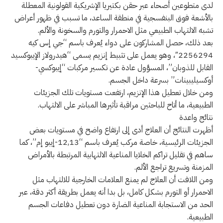
لدى متطوعين أصحاء عبر حقن بكتيريا الإشريكية القولونية المعطلة
بالأشعة فوق البنفسجية في منطقة الساعد، ما تسبب في ظهور أعراض
تشبه الالتهاب الطبيعي مثل الاحمرار والتورم والسخونة والألم.
بعد ذلك، حصل المشاركون على دواء يُعرف باسم “جي إس كيه
2256294″، وهو يعمل على تثبيط إنزيم يسمى “هيدرولاز الإيبوكسيد
القابل للذوبان”، المسؤول عادة عن تكسير مركبات “إيبوكسي-
أوكسيليبينات” بسرعة داخل الجسم.
ومن خلال تعطيل هذا الإنزيم، ارتفعت مستويات تلك الجزيئات
الطبيعية، ما أتاح للباحثين مراقبة تأثيرها المباشر على الالتهاب.
نتائج واعدة
أظهرت النتائج أن العلاج أدى إلى ارتفاع واضح في مستويات بعض
الجزيئات الرئيسية، خاصة مركب يُعرف باسم “12,13-إيبو إم”، كما
ساهم في تقليل تراكم الخلايا المناعية الالتهابية المرتبطة بالأمراض
المزمنة وتسريع تراجع الألم.
ومن اللافت أن العلاج لم يمنع العلامات الخارجية للالتهاب مثل
الاحمرار أو التورم بشكل كامل، بل بدا أنه يعمل بطريقة أكثر دقة، عبر
الحد من الاستجابة المناعية الضارة دون تعطيل دفاعات الجسم
الطبيعية.