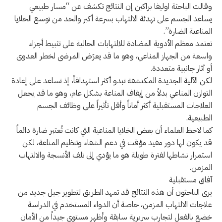
وقالت الباحثة اوليفا براكين إن النتائج تكشف عن “مسار طبيعي
يساعد الجسم على تهدئة الالتهاب بسرعة أكبر والحد من توسع الخلايا
المناعية الضارة”.
تعتمد معظم الأدوية المضادة للالتهابات الحالية على تثبيط أجزاء
واسعة من الجهاز المناعي، وهو ما قد يعرّض المرضى لخطر العدوى
أو آثار جانبية متعددة.
لكن الآلية الجديدة المكتشفة تبدو أكثر استهدافاً، إذ تساعد على إعادة
التوازن المناعي بدلاً من إيقاف المناعة بشكل عام، وهو ما قد يجعل
العلاجات المستقبلية أكثر أماناً وأقل تأثيراً على وظائف الجسم
الطبيعية.
كما لاحظ العلماء أن بعض الخلايا المناعية التي كانت تُعتبر ضارة دائماً
قد يكون لها دور مفيد مؤقت في دعم الشفاء وتنظيم المناعة، لكن
استمرار نشاطها لفترة طويلة هو ما يؤدي إلى تلف الأنسجة والالتهاب
المزمن.
آفاق مستقبلية
يرى الباحثون أن هذه النتائج قد تمهد الطريق لتطوير جيل جديد من
علاجات الالتهاب المزمن، خاصة أن الدواء المستخدم في الدراسة
خضع بالفعل لتجارب سريرية سابقة وأظهر مستوى جيداً من الأمان