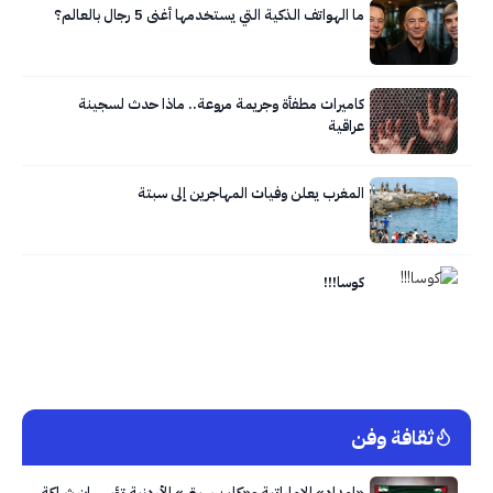
ما الهواتف الذكية التي يستخدمها أغنى 5 رجال بالعالم؟
كاميرات مطفأة وجريمة مروعة.. ماذا حدث لسجينة
عراقية
المغرب يعلن وفيات المهاجرين إلى سبتة
كوسا!!!
ثقافة وفن
«إمداد» الإماراتية و«كلين سيتي» الأردنية تؤسسان شراكة