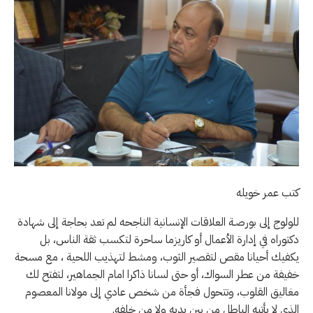
كتب عمر خويله
للولوج إلى بورصـة العلاقات الإنسانية الناجحه لم تعد بحاجة إلى شهادة
دكتوراه في إدارة الأعمال أو كاريزما ساحرة لتكسب ثقة الناس، بل
يكفيك أحيانا مقص لتقصير الثوب، ومشط لتهذيب اللحية ، مع مسحة
خفيفة من عطر السواك، أو حتى لسانا ذاكرا امام الجماهير، لتفتح لك
مغاليق القلوب، وتتحول فجأة من شخص عادي إلى مولانا المعصوم
الذي لا يأتيه الباطل من بين يديه ولا من خلفه.