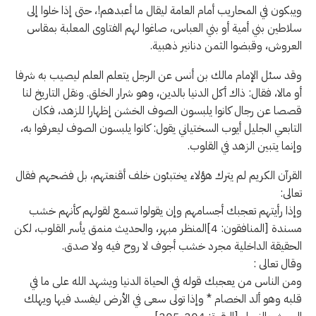
ويبكون في المحاريب أمام العامة ليقال ما أعبدهم!، حتى إذا خلوا إلى
سلاطين بني أمية أو بني العباس، صاغوا لهم الفتاوى المعلبة بمقاس
العروش، وقبضوا الثمن دنانير ذهبية.
​وقد سئل الإمام مالك بن أنس عن الرجل يتعلم العلم ليصيب به شرفا
أو مالا، فقال: ذاك أكل الدنيا بالدين، وهو شرار الخلق. ونقل التاريخ لنا
قصصا عن رجال كانوا يلبسون الصوف الخشن إظهارا للزهد، فكان
التابعي الجليل أيوب السختياني يقول: كانوا يلبسون الصوف ليعرفوا به،
وإنما يتبين الزهد في القلوب.
​القرآن الكريم لم يترك هؤلاء يختبئون خلف أقنعتهم، بل فضحهم فقال
تعالى:
​وإذا رأيتهم تعجبك أجسامهم وإن يقولوا تسمع لقولهم كأنهم خشب
مسندة [المنافقون: 4] ​المنظر مبهر، والحديث منمق يأسر القلوب، لكن
الحقيقة الداخلية مجرد خشب أجوف لا روح فيه ولا صدق.
​وقال تعالى :
​ومن الناس من يعجبك قوله في الحياة الدنيا ويشهد الله على ما في
قلبه وهو ألد الخصام * وإذا تولى سعى في الأرض ليفسد فيها ويهلك