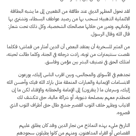
​لقد تحول المظهر الديني عند طائفة من النفعيين إلى ما يشبه البطاقة
الائتمانية الذهبية؛ تسحب بها من رصيد عواطف البسطاء، وتشتري بها
ولاءاتهم، وتمرر من خلالها مصالحك الشخصية، وكل ذلك تحت شعار:
قال الله وقال الرسول.
​من المثير للسخرية أن يعتقد البعض أن الدين أمتار من قماش؛ فكلما
نقصت سنتيمترات من ثوبه، زادت درجاته في الجنة، وكلما طالت لحيته،
امتلك الحق في تصنيف البشر بين مؤمن وفاسق.
تجدهم في الأسواق والمجالس، وبين اقرب الناس إليك، يوزعون
الابتسامات الإيمانية والعبارات المنمقة مثل بارك الله فيك وأحسن الله
إليك، وسرعان ما ( ينقزون) إلى الإمامة والخطابه والإفتاء لكن ما إن
تصطدم معهم بمصلحة دنيوية، أو شراكة مالية، حتى تتكشف لك
الانياب ويظهر خلف الثوب القصير جشع طال حتى أطراف الثوب الذي
قصروه.
​التاريخ مليء بهذه النماذج من تجار الدين وقد ​كان يطلق عليهم
القصاص أو القراء المداهنون. ومنهم من كانوا يطيلون سجودهم