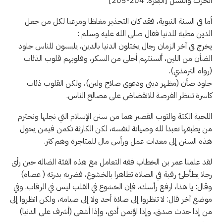
الحرث والنسل [البقرة: 204-205]
​أما في السنة النبوية، فقد كان التحذير مغلظا ومرعبا لكل من جعل
الدين مطية للدنيا فقال صلى الله عليه وسلم :
​يخرج في آخر الزمان رجال يختلون الدنيا بالدين، يلبسون للناس جلود
الضأن من اللين، ألسنتهم أحلى من السكر، وقلوبهم قلوب الذئاب
(رواه الترمذي).
​جلود ضأن (مظهر ديني ودعوى صلاح ولين)، ولكن القلوب ذئاب
كاسرة تنتظر الفرصة للانقضاض على مصالح الناس.
​اللحية الكثة والثوب القصير هما من سنن الإسلام التي نجلها ونحترم
من يطبقها تعبدا لله وصيانة لنفسه، لكن الكارثة تكمن فيمن يحول
هذه السنن إلى معدات عمل ورأس مال للمتاجرة وهم كثر.
​لقد علمنا عمر بن الخطاب فقه التعامل مع هذه الفئة الضاله حين رأى
رجلا يطأطئ رقبة في الصلاة تظاهرا بالخشوع، فضربه بدرته ( عصاه)
وقال: يا هذا، ارفع رأسك، فإن الخشوع في القلب ليس في الرقاب. وفي
موضع آخر قال: لا تنظروا إلى صلاة أحد ولا إلى صيامه، ولكن انظروا إلى
من إذا حدث صدق، وإذا اؤتمن أدى، وإذا أشفى (أشرف على الدنيا)