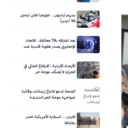
بينهم اردنيون .. جورجيا تعلن ترحيل
96 أجنبياً
بعد اعترافه بـ74 مخالفة.. الاتحاد
الإنجليزي يصدر عقوبة قاسية ضد
تشيلسي
الأرصاد الأردنية : الارتفاع الحالي في
الحرارة لا يُصنَّف موجة حر
الصحة تدعو لاتباع إرشادات وقائية
لمواجهة موجة الحر الشديدة
الاردن … السفارة الأمريكية تحذر
رعاياها