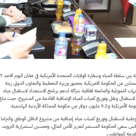
الرمثا نت – رعى وزير المياه والري المهندس رائد أبو السعود توقيع ات
مع ممثلين عن الحكومة الامريكية بحضور وزيرة التخطيط والتعاون الدولي زينة
ات التمويلية والمانحة اتفاقية شراكة لدعم برنامج الاستعداد لاستقبال مياه
ة لاستقبال ونقل وتوزيع كميات المياه الإضافية القادمة من المشروع، حيث تبلغ
الوطنية لاستقبال وتوزيع كميات مياه إضافية من مشروع الناقل الوطني والتزاما
كس سعي الحكومة المستمر لتعزيز الأمن المائي، وتحسين استمرارية التزويد، ب
قدمة للمواطنين.