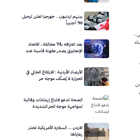
بينهم اردنيون .. جورجيا تعلن ترحيل
96 أجنبياً
 ،
اه
بعد اعترافه بـ74 مخالفة.. الاتحاد
الإنجليزي يصدر عقوبة قاسية ضد
تشيلسي
الأرصاد الأردنية : الارتفاع الحالي في
الحرارة لا يُصنَّف موجة حر
من
الصحة تدعو لاتباع إرشادات وقائية
لمواجهة موجة الحر الشديدة
الاردن … السفارة الأمريكية تحذر
رعاياها