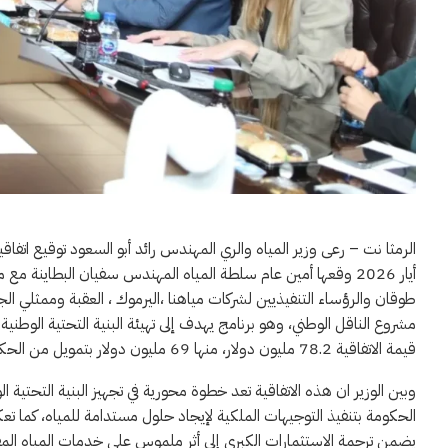
أيار 2026 وقعها أمين عام سلطة المياه المهندس سفيان البطاينة 
طوقان والرؤساء التنفيذيين لشركات مياهنا ،اليرموك ، العقبة وممثلي الجه
مشروع الناقل الوطني، وهو برنامج يهدف إلى تهيئة البنية التحتية الوطني
قيمة الاتفاقية 78.2 مليون دولار، منها 69 مليون دولار بتمويل من الحكومة الأمريكية و9.2 مليون دولار من حكومة المملكة الأردنية الهاشمية.
وبين الوزير ان هذه الاتفاقية تعد خطوة محورية في تجهيز البنية التحتية 
الحكومة بتنفيذ التوجيهات الملكية لإيجاد حلول مستدامة للمياه، كما تع
يضمن ترجمة الاستثمارات الكبرى إلى أثر ملموس على خدمات المياه الم