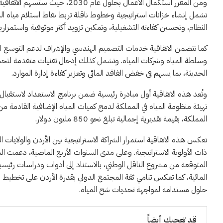
ومن المقرر استكمال الأعمال بحلول
تشمل إنشاء خزانات استراتيجية وخطوط ناقلة تربط نقاط استلام مياه ال
النظام، وتحسين كفاءته التشغيلية، وتمكين تزويد أكثر موثوقية واستمرار
كما تتضمن الاتفاقية خدمات التصميم الهندسي والإشراف لدعم التوسع الم
وسلطة المياه وشركات المياه. وتشمل كذلك إدخال تقنيات متقدمة لتحسي
الحديثة، بما يسهم في خفض الفاقد المائي وتعزيز كفاءة إدارة الموارد.
وتُعد هذه الاتفاقية أول مبادرة رئيسية ضمن برنامج الاستعداد لاستقبال
المملكة، بقيمة تقديرية إجمالية تبلغ نحو 850 مليون دولار.
تعكس هذه الاتفاقية استمرار الشراكة الاستراتيجية بين الأردن والولايات ا
ذات الأولوية الاستراتيجية. وعلى مدى السنوات الأربع الماضية، دعمت ال
المتوقعة من مشروع الناقل الوطني، بالاستناد إلى أدوات ودراسات رئيس
المائية، كما تعكس تنامي ثقة المجتمع الدولي بقدرة الأردن على تخطيط و
حلول مستدامة لمواجهة تحديات شح المياه.
قد تعجبك أيضاً