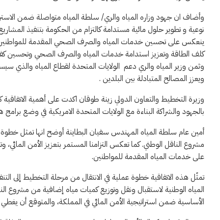
نوعية و تطوير حلول مائية مستدامة كالتزام من الحكومة بتنفيذ المشاريع
ينعكس على تحسين خدمات المياه والصرف الصحي المقدمة للمواطنين وتط
كلف الطاقة وتعزيز استدامة خدمات المياه والصرف الصحي وتحسين كفاءة 
وثمن وزير المياه والري دعم الولايات المتحدة لقطاع المياه والذي 
ويعزز المصالح المتبادلة بين البلدين .
وزيرة التخطيط والتعاون الدولي زينة طوقان اكدت على أهمية الاتفاقية كو
بالجهود والشراكة البناءة مع الولايات المتحدة الامريكية في وضع برامج 
أمين عام سلطة المياه المهندس سفيان البطاينة أوضح انها تمثل خطوة مح
مشروع الناقل الوطني. كما تعكس التزامنا المستمر بتعزيز الأمن المائي، 
على خدمات المياه المقدمة للمواطنين.
تمثّل هذه الاتفاقية خطوة عملية في الانتقال من مرحلة التخطيط إلى التنف
المياه الوطنية لاستقبال ونقل وتوزيع كميات مياه إضافية من مشروع الناقل
الأساسية ضمن استراتيجية الأمن المائي في المملكة، والمتوقع أن يغطي نحو 40% من احتياجات مياه الشرب في ا