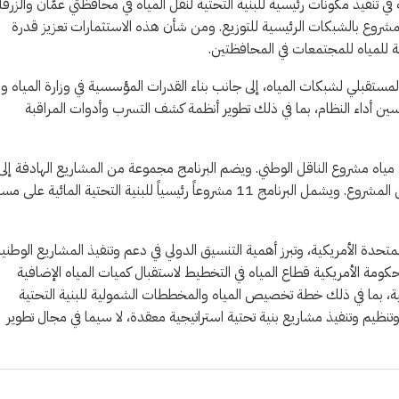
 عام 2030، حيث ستسهم الاتفاقية في تنفيذ مكونات رئيسية للبنية التحتية لنقل المياه في محافظتي عمّان والزرقا
مشروع بالشبكات الرئيسية للتوزيع. ومن شأن هذه الاستثمارات تعزيز قدرة
ية للمياه للمجتمعات في المحافظتين.
ستقبلي لشبكات المياه، إلى جانب بناء القدرات المؤسسية في وزارة المياه وا
ن أداء النظام، بما في ذلك تطوير أنظمة كشف التسرب وأدوات المراقبة
 مياه مشروع الناقل الوطني. ويضم البرنامج مجموعة من المشاريع الهادفة إلى
تهيئة منظومة المياه في المملكة لدمج كميات المياه الإضافية القادمة من المشروع. ويشمل البرنامج 11 مشروعاً رئيسياً للبنية التحتية المائي
لمتحدة الأمريكية، وتبرز أهمية التنسيق الدولي في دعم وتنفيذ المشاريع الوطني
حكومة الأمريكية قطاع المياه في التخطيط لاستقبال كميات المياه الإضافية
ية، بما في ذلك خطة تخصيص المياه والمخططات الشمولية للبنية التحتية
تنظيم وتنفيذ مشاريع بنية تحتية استراتيجية معقدة، لا سيما في مجال تطوير