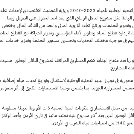
وأضاف ان جهود وزاره المياه والري/ سلطة المياه متواصلة ضمن الاستراتيجية الوطنية للمياه 2023-2040 ورؤية التحديث الاقتصادي لإحداث نقلة
 الهامة مثل مشروع الناقل الوطني الذي يعد احد الحلول على الطويل وبما
وير الخدمات ورفع كفاءة التزويد المائي والحد من الفاقد المائي وخفض
إدارة قطاع المياه وتطوير الأداء المؤسسي وتعزيز الشراكة مع القطاع الخاص
سيسهم في مواجهة مختلف التحديات وتحسين مستوى الخدمة وتعزيز خدمات المي
نها تعد مفتاح البداية لاهم المشاريع المرافقة لمشروع الناقل الوطني، مشيدة
هذه المشاريع.
ورية في تجهيز البنية التحتية الوطنية لاستقبال وتوزيع كميات مياه إضافية 
وتحسين استمرارية التزويد، بما يضمن ترجمة الاستثمارات الكبرى إلى أثر ملموس
يذ، من خلال الاستثمار في مكونات البنية التحتية ذات الأولوية لتهيئة منظومة
 الوطني الذي يعد أكبر مشروع بنية تحتية مائية في تاريخ الأردن وأحد الركائز
لأردن.