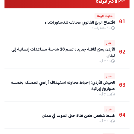
الأكثر قراءة
حديث الرمثا
01
اقتطاع الربع القانوني مخالف للدستور ابتداء
منذ ساعة واحدة
اخبار
الأردن يسيّر قافلة جديدة تضم 18 شاحنة مساعدات إنسانية إلى
02
لبنان
منذ 7 أيام
اخبار
الجيش الأردني: إحباط محاولة استهداف أراضي المملكة بخمسة
03
صواريخ إيرانية
منذ 7 أيام
اخبار
04
ضبط شخص طعن فتاة حتى الموت في عمان
منذ 7 أيام