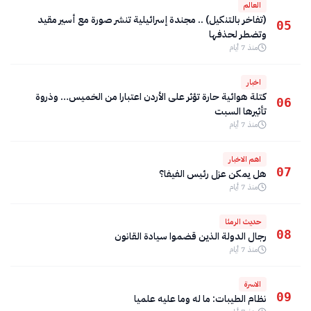
العالم
(تفاخر بالتنكيل) .. مجندة إسرائيلية تنشر صورة مع أسير مقيد
05
وتضطر لحذفها
منذ 7 أيام
اخبار
كتلة هوائية حارة تؤثر على الأردن اعتبارا من الخميس… وذروة
06
تأثيرها السبت
منذ 7 أيام
اهم الاخبار
07
هل يمكن عزل رئيس الفيفا؟
منذ 7 أيام
حديث الرمثا
08
رجال الدولة الذين قضموا سيادة القانون
منذ 7 أيام
الاسرة
09
نظام الطيبات: ما له وما عليه علميا