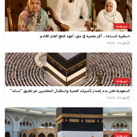
دين ودنيا
«سفيرة النساء».. أكبر معمرة في منى: أعود للحج العام القادم
مايو 31, 2026
دين ودنيا
السعودية تعلن بدء إصدار تأشيرات العمرة واستقبال المعتمرين عبر تطبيق “نسك”
مايو 31, 2026
دين ودنيا