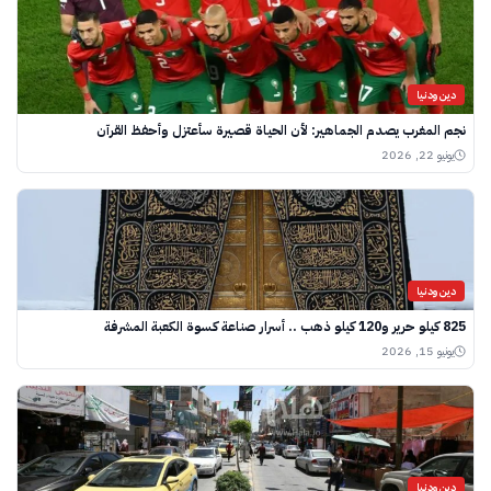
دين ودنيا
نجم المغرب يصدم الجماهير: لأن الحياة قصيرة سأعتزل وأحفظ القرآن
يونيو 22, 2026
دين ودنيا
825 كيلو حرير و120 كيلو ذهب .. أسرار صناعة كسوة الكعبة المشرفة
يونيو 15, 2026
دين ودنيا