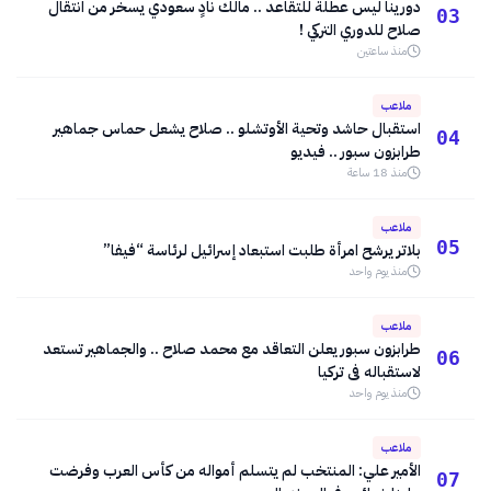
دورينا ليس عطلة للتقاعد .. مالك نادٍ سعودي يسخر من انتقال
03
صلاح للدوري التركي !
منذ ساعتين
ملاعب
استقبال حاشد وتحية الأوتشلو .. صلاح يشعل حماس جماهير
04
طرابزون سبور .. فيديو
منذ 18 ساعة
ملاعب
05
بلاتر يرشح امرأة طلبت استبعاد إسرائيل لرئاسة “فيفا”
منذ يوم واحد
ملاعب
طرابزون سبور يعلن التعاقد مع محمد صلاح .. والجماهير تستعد
06
لاستقباله فى تركيا
منذ يوم واحد
ملاعب
الأمير علي: المنتخب لم يتسلم أمواله من كأس العرب وفرضت
07