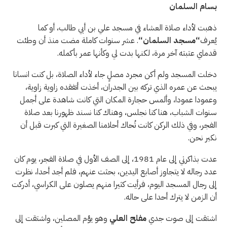
بسام السلمان
ذهبت لأداء صلاة العشاء في مسجد علي بن أبي طالب، أو كما
يُعرف
“
مسجد السلمان
“
. عشر سنوات كاملة مضت منذ أن وطئت
قدماي عتبته آخر مرة، لكنها بدت لي وكأنها عمر بأكمله.
دخلت المسجد ولم أكن مجرد مصلٍ جاء لأداء الصلاة، بل كنت انسانا
يبحث عن عمره الذي تركه بين الجدران، أخذت أتفقده زاوية زاوية،
وعمودا عمودا، وألمس حجارة المكان التي كانت شاهدة على أجمل
سنوات الشباب، هنا كنا نجلس، وهناك كنا نسند ظهورنا بعد صلاة
الفجر، وفي ذلك الركن كانت تُحاك أحلامنا الصغيرة التي كبرت قبل أن
نكبر نحن.
عدت بذاكرتي إلى عام 1981، إلى الصف الأول في صلاة الفجر، يوم كان
عدد رجاله لا يتجاوز أصابع اليدين، بحثت عنهم، فلم أجد أحدا، نظرت
إلى رجال المسجد اليوم، فرأيت كثيرا منهم يصلون على الكراسي، أدركت
أن الزمن لا يترك أحدا على حاله.
اشتقت إلى صوت جدي
مفلح العلي
وهو يؤم المصلين، واشتقت إلى