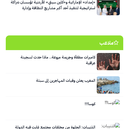
«إمداد» الإماراتية و«كلين سيتي» الأردنية تؤسسان شراكة
استراتيجية لتنفيذ أحد أكبر مشاريع النظافة وإدارة
النفايات في العاصمة عمّان
ملاعب
كاميرات مطفأة وجريمة مروعة.. ماذا حدث لسجينة
عراقية
المغرب يعلن وفيات المهاجرين إلى سبتة
كوسا!!!
الذنيبات: الجلوة من مخلفات مجتمع غابت فيه الدولة