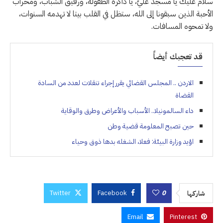
سلامٌ عليك يا مسجد عليّ، يا ذاكرة الطفولة، ورفيق الشباب، ومحراب
الأحبة الذين سبقونا إلى الله، ستظل في القلب بيتا لا تهدمه السنوات،
ولا تمحوه المسافات.
قد تعجبك أيضاً
الاردن .. المجلس القضائي يقرر إجراء تنقلات لعدد من السادة
القضاة
داء السالمونيلا.. الأسباب والأعراض وطرق والوقاية
حين تصبح المعلومة قضية وطن
اؤيد وزارة البيئة: فعلا، الشغله بدها ذوق وحياء
Twitter
Facebook
0
شاركها
Email
Pinterest