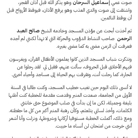
صوت عمي
إسماعيل السرحان
وهو يذكر الله قبل أذان الفجر،
واشتقت إلى صوت والدي العذب وهو يرفع الأذان، فيوقظ الأرواح قبل
أن يوقظ النائمين.
ثم أخذت أبحث عن مؤذن المسجد وخادمه الشيخ
صالح العبد
الرحمن
صاحب النشاط الدؤوب والحركة التي لا تهدأ لكنني لم أجده
فعرفت أن الزمن مضى به كما مضى بغيره.
وتذكرت شباب المسجد الذين كانوا يعلمون الأطفال القرآن، ويغرسون
فيهم الأخلاق قبل الحروف، سألت عنهم، فقيل لي لقد رحلوا عن
الحارة، كما رحلت أنت، وتفرقت بهم الحياة إلى مساجد وأحياء أخرى.
لا أنسى ذلك اليوم حين تغيب خطيب المسجد، وكنت طالبا في السنة
الأولى من الجامعة، صعدت المنبر وقدمت مقدمة للخطبة كنت أظنها
بليغة وجميلة، لكن ما إن بدأت في صلب الموضوع حتى خانتني
الكلمات، وأخذ لساني يتلعثم، وكأن رهبة المنبر أكبر من كل ما حفظته.
ومع ذلك، أكملت الخطبة مستوفيا أركانها وشروطها، ونزلت وأنا أشعر
أنني خرجت من امتحان لن أنساه ما حييت.