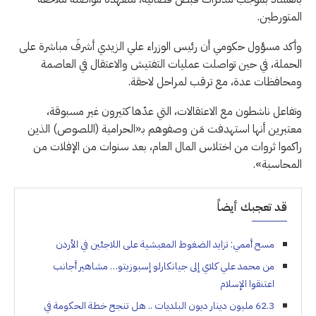
المتورطين.
وأكد مسؤول حكومي أن رئيس الوزراء علي الزيدي أشرفَ مباشرة على
الحملة، في حين تواصلت عمليات التفتيش والاعتقال في العاصمة
ومحافظات عدة، مع ترقب لمراحل لاحقة.
وتفاعل ناشطون مع الاعتقالات، التي عدّها كثيرون غير مسبوقة،
معتبرين أنها استهدفت مَن وصفوهم بـ«الحرامية (اللصوص) الذين
راكموا ثروات من اختلاس المال العام، بعد سنوات من الإفلات من
المحاسبة».
قد تعجبك أيضاً
مسح أممي: تزايد الضغوط المعيشية على اللاجئين في الأردن
من محمد علي كلاي إلى جيانكارلو إسبوزيتو… مشاهير أجانب
اعتنقوا الإسلام
62.3 مليون دينار ديون البلديات .. هل تنجح خطة الحكومة في