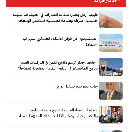
طبيب أردني يحذر: لدغات الحشرات في الصيف قد تسبب
حساسية مفرطة وصدمة تحسسية تستدعي الإسعاف
الفوري
المستفيدون من قرض الاسكان العسكري لشهر آب
(اسماء)
“جامعة جدارا ترسم ملامح التميز في الدراسات العليا:
برنامج الماجستير في العلوم الطبية المخبرية نموذجاً”
حزب الصراصير يُسقط الوزير
منظمة الصحة العالمية تطرح جامعة العلوم
والتكنولوجيا نموذجًا رائدًا للجامعات المعززة للصحة