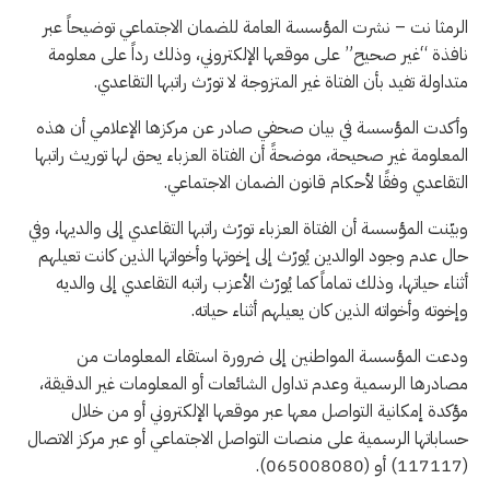
الرمثا نت – نشرت المؤسسة العامة للضمان الاجتماعي توضيحاً عبر
نافذة “غير صحيح” على موقعها الإلكتروني، وذلك رداً على معلومة
متداولة تفيد بأن الفتاة غير المتزوجة لا تورّث راتبها التقاعدي.
وأكدت المؤسسة في بيان صحفي صادر عن مركزها الإعلامي أن هذه
المعلومة غير صحيحة، موضحةً أن الفتاة العزباء يحق لها توريث راتبها
التقاعدي وفقًا لأحكام قانون الضمان الاجتماعي.
وبيّنت المؤسسة أن الفتاة العزباء تورّث راتبها التقاعدي إلى والديها، وفي
حال عدم وجود الوالدين يُورّث إلى إخوتها وأخواتها الذين كانت تعيلهم
أثناء حياتها، وذلك تماماً كما يُورّث الأعزب راتبه التقاعدي إلى والديه
وإخوته وأخواته الذين كان يعيلهم أثناء حياته.
ودعت المؤسسة المواطنين إلى ضرورة استقاء المعلومات من
مصادرها الرسمية وعدم تداول الشائعات أو المعلومات غير الدقيقة،
مؤكدة إمكانية التواصل معها عبر موقعها الإلكتروني أو من خلال
حساباتها الرسمية على منصات التواصل الاجتماعي أو عبر مركز الاتصال
(117117) أو (065008080).