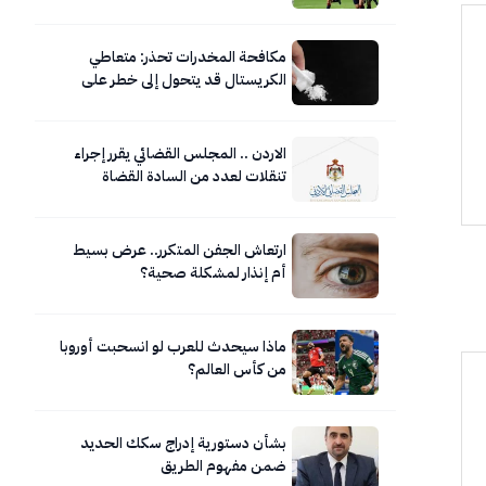
مكافحة المخدرات تحذر: متعاطي
الكريستال قد يتحول إلى خطر على
نفسه ومحيطه
الاردن .. المجلس القضائي يقرر إجراء
تنقلات لعدد من السادة القضاة
ارتعاش الجفن المتكرر.. عرض بسيط
أم إنذار لمشكلة صحية؟
ماذا سيحدث للعرب لو انسحبت أوروبا
من كأس العالم؟
بشأن دستورية إدراج سكك الحديد
ضمن مفهوم الطريق