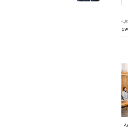
الية
عة