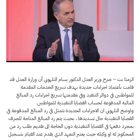
الرمثا نت – صرح وزير العدل الدكتور بسام التلهوني أن وزارة العدل قد
قامت بأعتماد اجراءات جديدة بهدف تسريع الخدمات المقدمة
للمواطنين في دوائر التنفيذ وفي مقدمتها تسريع اجراءات رد المبالغ
الماليه المدفوعة لحساب القضايا التنفيذية للمواطنين.
واوضح التلهوني ان الاجراءات الجديدة تتمثل في رد المبالغ المدفوعة في
القضايا التنفيذية حال تسديدها ، بحيث يتم رد المبالغ المتاحة للصرف
بمجرد دفعها في القضايا التنفيذية دون الحاجة الى تقديم طلب رد من
المحكوم له او وكيله حيث يعتبر التعهد الذي يقدم عند القيام بتسجيل