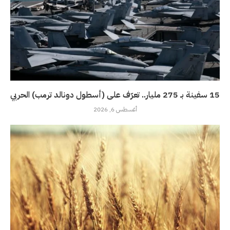
15 سفينة بـ 275 مليار.. تعرّف على (أسطول دونالد ترمب) الحربي
أغسطس 6, 2026