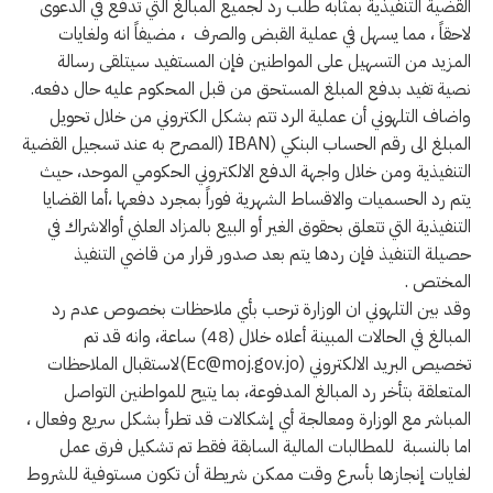
القضية التنفيذية بمثابه طلب رد لجميع المبالغ التي تدفع في الدعوى
لاحقاً ، مما يسهل في عملية القبض والصرف ، مضيفاً انه ولغايات
المزيد من التسهيل على المواطنين فإن المستفيد سيتلقى رسالة
نصية تفيد بدفع المبلغ المستحق من قبل المحكوم عليه حال دفعه.
واضاف التلهوني أن عملية الرد تتم بشكل الكتروني من خلال تحويل
المبلغ الى رقم الحساب البنكي (IBAN (المصرح به عند تسجيل القضية
التنفيذية ومن خلال واجهة الدفع الالكتروني الحكومي الموحد، حيث
يتم رد الحسميات والاقساط الشهرية فوراً بمجرد دفعها ،أما القضايا
التنفيذية التي تتعلق بحقوق الغير أو البيع بالمزاد العلني أوالاشراك في
حصيلة التنفيذ فإن ردها يتم بعد صدور قرار من قاضي التنفيذ
المختص .
وقد بين التلهوني ان الوزارة ترحب بأي ملاحظات بخصوص عدم رد
المبالغ في الحالات المبينة أعلاه خلال (48) ساعة، وانه قد تم
تخصيص البريد الالكتروني (
Ec@moj.gov.jo
)لاستقبال الملاحظات
المتعلقة بتأخر رد المبالغ المدفوعة، بما يتيح للمواطنين التواصل
المباشر مع الوزارة ومعالجة أي إشكالات قد تطرأ بشكل سريع وفعال ،
اما بالنسبة للمطالبات المالية السابقة فقط تم تشكيل فرق عمل
لغايات إنجازها بأسرع وقت ممكن شريطة أن تكون مستوفية للشروط