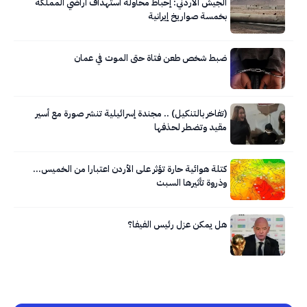
الجيش الأردني: إحباط محاولة استهداف أراضي المملكة
بخمسة صواريخ إيرانية
ضبط شخص طعن فتاة حتى الموت في عمان
(تفاخر بالتنكيل) .. مجندة إسرائيلية تنشر صورة مع أسير
مقيد وتضطر لحذفها
كتلة هوائية حارة تؤثر على الأردن اعتبارا من الخميس…
وذروة تأثيرها السبت
هل يمكن عزل رئيس الفيفا؟