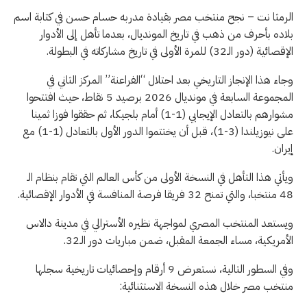
الرمثا نت – نجح منتخب مصر بقيادة مدربه حسام حسن في كتابة اسم
بلاده بأحرف من ذهب في تاريخ المونديال، بعدما تأهل إلى الأدوار
الإقصائية (دور الـ32) للمرة الأولى في تاريخ مشاركاته في البطولة.
وجاء هذا الإنجاز التاريخي بعد احتلال “الفراعنة” المركز الثاني في
المجموعة السابعة في مونديال 2026 برصيد 5 نقاط، حيث افتتحوا
مشوارهم بالتعادل الإيجابي (1-1) أمام بلجيكا، ثم حققوا فوزا ثمينا
على نيوزيلندا (3-1)، قبل أن يختتموا الدور الأول بالتعادل (1-1) مع
إيران.
ويأتي هذا التأهل في النسخة الأولى من كأس العالم التي تقام بنظام الـ
48 منتخبا، والتي تمنح 32 فريقا فرصة المنافسة في الأدوار الإقصائية.
ويستعد المنتخب المصري لمواجهة نظيره الأسترالي في مدينة دالاس
الأمريكية، مساء الجمعة المقبل، ضمن مباريات دور الـ32.
وفي السطور التالية، نستعرض 9 أرقام وإحصائيات تاريخية سجلها
منتخب مصر خلال هذه النسخة الاستثنائية: