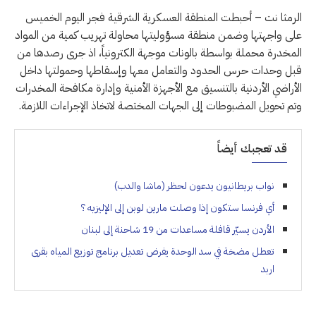
الرمثا نت – أحبطت المنطقة العسكرية الشرقية فجر اليوم الخميس
على واجهتها وضمن منطقة مسؤوليتها محاولة تهريب كمية من المواد
المخدرة محملة بواسطة بالونات موجهة الكترونياً، اذ جرى رصدها من
قبل وحدات حرس الحدود والتعامل معها وإسقاطها وحمولتها داخل
الأراضي الأردنية بالتنسيق مع الأجهزة الأمنية وإدارة مكافحة المخدرات
وتم تحويل المضبوطات إلى الجهات المختصة لاتخاذ الإجراءات اللازمة.
قد تعجبك أيضاً
نواب بريطانيون يدعون لحظر (ماشا والدب)
أي فرنسا ستكون إذا وصلت مارين لوبن إلى الإليزيه ؟
الأردن يسيّر قافلة مساعدات من 19 شاحنة إلى لبنان
تعطل مضخة في سد الوحدة يفرض تعديل برنامج توزيع المياه بقرى
اربد