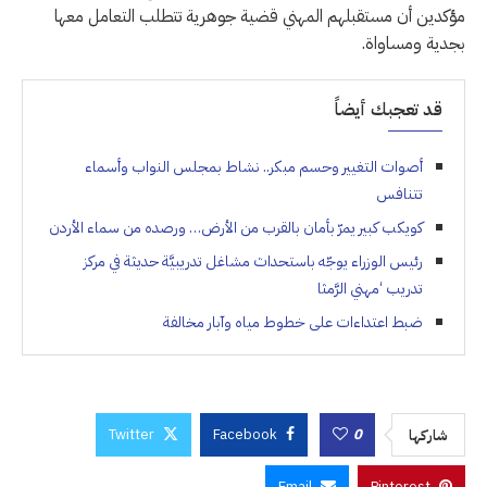
مؤكدين أن مستقبلهم المهني قضية جوهرية تتطلب التعامل معها
بجدية ومساواة.
قد تعجبك أيضاً
أصوات التغيير وحسم مبكر.. نشاط بمجلس النواب وأسماء
تتنافس
كويكب كبير يمرّ بأمان بالقرب من الأرض… ورصده من سماء الأردن
رئيس الوزراء يوجّه باستحداث مشاغل تدريبيَّة حديثة في مركز
تدريب ‘مهني الرَّمثا
ضبط اعتداءات على خطوط مياه وآبار مخالفة
Twitter
Facebook
0
شاركها
Email
Pinterest