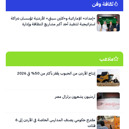
ثقافة وفن
«إمداد» الإماراتية و«كلين سيتي» الأردنية تؤسسان شراكة
استراتيجية لتنفيذ أحد أكبر مشاريع النظافة وإدارة
النفايات في العاصمة عمّان
ملاعب
إنتاج الأردن من الحبوب يقفز بأكثر من 50% في 2026
أردنيون يشعرون بزلزال مصر
مقترح حكومي يصنف المدارس الخاصة في الأردن إلى 6
فئات