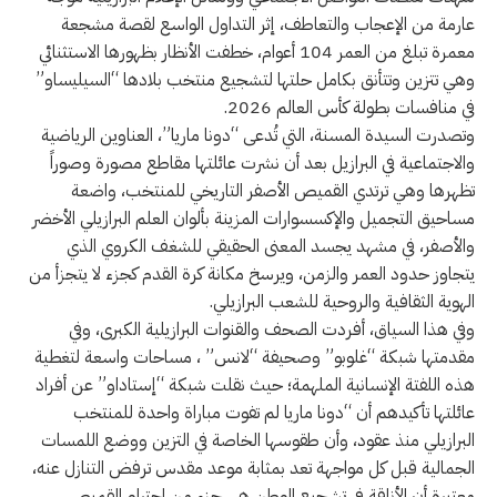
عارمة من الإعجاب والتعاطف، إثر التداول الواسع لقصة مشجعة
معمرة تبلغ من العمر 104 أعوام، خطفت الأنظار بظهورها الاستثنائي
وهي تتزين وتتأنق بكامل حلتها لتشجيع منتخب بلادها “السيليساو”
في منافسات بطولة كأس العالم 2026.
وتصدرت السيدة المسنة، التي تُدعى “دونا ماريا”، العناوين الرياضية
والاجتماعية في البرازيل بعد أن نشرت عائلتها مقاطع مصورة وصوراً
تظهرها وهي ترتدي القميص الأصفر التاريخي للمنتخب، واضعة
مساحيق التجميل والإكسسوارات المزينة بألوان العلم البرازيلي الأخضر
والأصفر، في مشهد يجسد المعنى الحقيقي للشغف الكروي الذي
يتجاوز حدود العمر والزمن، ويرسخ مكانة كرة القدم كجزء لا يتجزأ من
الهوية الثقافية والروحية للشعب البرازيلي.
وفي هذا السياق، أفردت الصحف والقنوات البرازيلية الكبرى، وفي
مقدمتها شبكة “غلوبو” وصحيفة “لانس” ، مساحات واسعة لتغطية
هذه اللفتة الإنسانية الملهمة؛ حيث نقلت شبكة “إستاداو” عن أفراد
عائلتها تأكيدهم أن “دونا ماريا لم تفوت مباراة واحدة للمنتخب
البرازيلي منذ عقود، وأن طقوسها الخاصة في التزين ووضع اللمسات
الجمالية قبل كل مواجهة تعد بمثابة موعد مقدس ترفض التنازل عنه،
معتبرة أن الأناقة في تشجيع الوطن هي جزء من احترام القميص