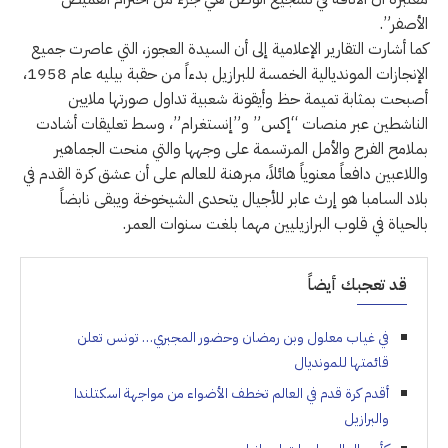
الأصفر”.
كما أشارت التقارير الإعلامية إلى أن السيدة العجوز، التي عاصرت جميع
الإنجازات المونديالية الخمسة للبرازيل بدءاً من حقبة بيليه عام 1958،
أصبحت بمثابة تميمة حظ وأيقونة شعبية تداول صورتها ملايين
الناشطين عبر منصات “إكس” و”إنستغرام”، وسط تعليقات أشادت
بملامح الفرح والأمل المرتسمة على وجهها والتي منحت الجماهير
واللاعبين دافعاً معنوياً هائلاً، مبرهنة للعالم على أن عشق كرة القدم في
بلاد السامبا هو إرث عابر للأجيال يتحدى الشيخوخة ويبقى نابضاً
بالحياة في قلوب البرازيليين مهما بلغت سنوات العمر.
قد تعجبك أيضاً
في غياب معلول وبن رمضان وحضور المجبري… تونس تعلن
قائمتها للمونديال
أقدم كرة قدم في العالم تخطف الأضواء من مواجهة اسكتلندا
والبرازيل