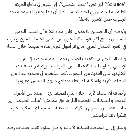
“Solstice” التي تعني “ثبات الشمس”، في إشارة إلى تباطؤ الحركة
الظاهرية للشمس في اتجاه الشمال قبل أن تبدأ رحلتها التدريجية نحو
الجنوب خلال الأشهر اللاحقة.
وأوضح أن الراصدين يلاحظون خلال هذه الفترة أن المسار اليومي
للشمس يصبح أكثر تقوسا، كما تشرق من أقصى الشمال الشرقي وتغرب
في أقصى الشمال الغربي، ما يوفر أطول فترة إضاءة طبيعية خلال السنة.
وأكد السكجي أن الانقلاب الصيفي يحمل أهمية خاصة في التراث
الإنساني، إذ ارتبط منذ آلاف السنين بالمواسم الزراعية والاحتفالات
التقليدية لدى العديد من الشعوب، كما استُخدم في تصميم عدد من
المعالم الأثرية والفلكية المرتبطة بمواقع شروق الشمس وغروبها.
وأضاف أن سماء الأردن خلال ليالي الصيف تزدان بعدد من الأجرام
اللامعة والتشكيلات النجمية البارزة، وفي مقدمتها “مثلث الصيف”، إلى
جانب عدد من النجوم والكوكبات الصيفية المميزة التي تشكل مشهدا
فلكيا لافتا للراصدين.
وأشار إلى أن الجمعية الفلكية الأردنية تواصل سنويا تنفيذ عمليات رصد