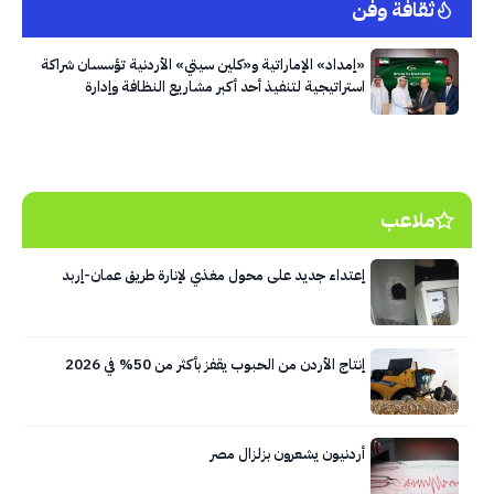
ثقافة وفن
«إمداد» الإماراتية و«كلين سيتي» الأردنية تؤسسان شراكة
استراتيجية لتنفيذ أحد أكبر مشاريع النظافة وإدارة
النفايات في العاصمة عمّان
ملاعب
إعتداء جديد على محول مغذي لإنارة طريق عمان-إربد
إنتاج الأردن من الحبوب يقفز بأكثر من 50% في 2026
أردنيون يشعرون بزلزال مصر