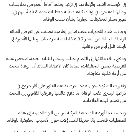
في الأوساط الفنية والإعلامية في تركيا، بعدما أحاط الغموض بملابسات
رحيلها المفاجئ، في وقت كشفت فيه معطيات جديدة قد تُسهم في
تغيير مسار التحقيقات الجارية بشأن سبب الوفاة.
وجاءت هذه التطورات عقب تقارير إعلامية تحدثت عن تعرض الفنانة
الراحلة، البالغة من العمر 35 عامًا، لعضة قرد خلال رحلتها الأخيرة إلى
تايلاند قبل أيام من وفاتها.
ودفع ذلك عائلتها إلى التقدم بطلب رسمي للنيابة العامة، لفحص هذه
الفرضية ضمن التحقيقات، بعدما كان الاعتقاد السائد أن الوفاة نتجت
عن أزمة قلبية مفاجئة.
وتعززت الشكوك حول هذه الفرضية بعد العثور على آثار جروح في
ذراعها اليسرى عقب الوفاة، ما دفع عائلتها وفريقها القانوني إلى البحث
عن تفسير لهذه العلامات.
وبحسب ما أوردته الصحفية التركية بيرسن ألتونطاش، فإن هذه
المعطيات فتحت بابًا جديدًا للتساؤلات حول الأسباب الحقيقية للوفاة.