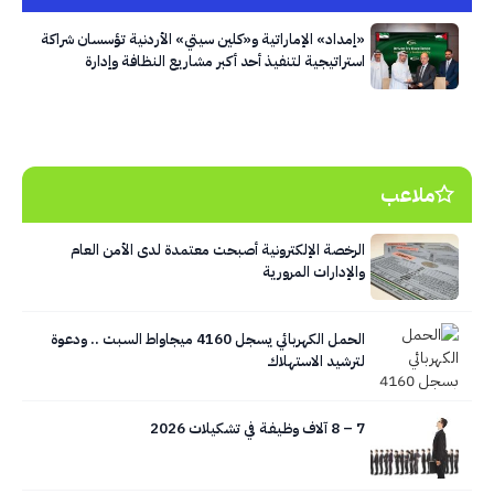
«إمداد» الإماراتية و«كلين سيتي» الأردنية تؤسسان شراكة
استراتيجية لتنفيذ أحد أكبر مشاريع النظافة وإدارة
النفايات في العاصمة عمّان
ملاعب
الرخصة الإلكترونية أصبحت معتمدة لدى الأمن العام
والإدارات المرورية
الحمل الكهربائي يسجل 4160 ميجاواط السبت .. ودعوة
لترشيد الاستهلاك
7 – 8 آلاف وظـيـفـة في تشكيلات 2026