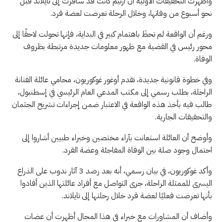
وأظهرت التحقيقات الأولية أن أرتيم كانت قد سافرت إلى تايلاند قبل
نحو أسبوع من وفاتها، وخلال الرحلة تعرضت لعضة قرد.
ورغم أن الواقعة لم تحظَ باهتمام كبير في البداية، فإنها تحولت لاحقًا إلى
محور رئيس في القضية مع ظهور معلومات جديدة مرتبطة بظروف
الوفاة.
وفي خطوة قانونية جديدة، تقدم أوغور غوكوريون، محامي عائلة الفنانة
الراحلة، بطلب رسمي إلى مكتب المدعي العام الرئيسي في إسطنبول،
طالب فيه بأخذ هذه الواقعة في الاعتبار ضمن إجراءات تشريح الجثمان
والتحقيقات الجارية.
وأوضح أن العائلة استعانت بآراء مختصين وخبراء طبيين أشاروا إلى
احتمال وجود صلة بين الوفاة المفاجئة وعضة القرد.
وأكد غوكوريون، في بيان رسمي، أنه بعد رصد 3 آثار ندوب على الذراع
اليسرى للممثلة الراحلة، جرى التواصل مع أفراد عائلتها الذين أفادوا
بأنها تعرضت فعليًا لعضة قرد خلال رحلتها إلى تايلاند.
وأضاف أن المشاورات مع خبراء في هذا المجال أظهرت أن عضات