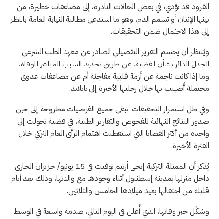
القرود قد تؤدي، في بعض الحالات النادرة، إلى مضاعفات خطيرة، من
بينها الإنتان أو تسمم الدم، وهو ما استدعى مطالبة النيابة العامة بالنظر
إلى هذا الاحتمال ضمن التحقيقات.
ويُنتظر أن يحسم التقرير التفصيلي الصادر عن معهد الطب الشرعي
الجدل الدائر بشأن القضية، عن طريق تحديد السبب المباشر للوفاة،
وما إذا كانت ناجمة عن أزمة قلبية مفاجئة أم عن مضاعفات عدوى
محتملة أُصيبت بها خلال رحلتها الأخيرة إلى تايلاند.
وفي ظل استمرار التحقيقات، تبقى جميع الفرضيات مطروحة إلى حين
صدور النتائج النهائية للفحوص والتقارير الطبية، في قضية تحولت إلى
واحدة من أكثر القضايا التي استقطبت اهتمام الرأي العام التركي خلال
الفترة الأخيرة.
يُذكر أن الممثلة التركية إيجي أرتيم توفيت في 15 يونيو/ حزيران الجاري
داخل منزلها بمدينة إسطنبول أثناء وجودها مع والدتها، وذلك بعد أيام
قليلة من احتفالها بعيد ميلادها الخامس والثلاثين.
وشكّل خبر وفاتها، الذي أُعلن في اليوم التالي، صدمة واسعة في الوسط