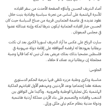
أضاء الشريف الحسين وأبناؤه الصفحة الأحدث من سفر القياده
للأسرة الهاشمية على أساس من تجربة سياسية وقيادية بنيت خلال
عقود عديده في عاصمة العثمانيين قريبة من صناع السياسة حيث كان
الحسين خيار القياده العثمانية ليكون شريفا لمكه وإبنه عبدالله عضوا
في مجلس المبعوثان .
سارت الرياح على عكس ما أراد الشريف لسوريا الكبرى بعد ان نكثت
بريطانيا بعهودها له لرفضه ألموافقه على إقامة دولة صهيونية في
فلسطين مضحيا بذلك بملك عريض بعد أن تبين له كما قالها وصية
مجلجلة إن بريطانيا تريد عملاء لا حلفاء .
الجلوس:
مناسبة وذكرى وطنية عزيزه تلتقي فيها شرعية الحكم الدستوري
بصفته عقدا إجتماعيا بوعد الأردنيين وعهدهم ألأول لقيادتهم الملكية
الهاشمية بكل تجلياتها الوطنية والعروبيه . وتأكيدا على التوافق بين
الشعب والقياده والتصميم على بناء الأردن مملكة أردنية هاشميه
ودولة مدنية بنظام حكم نيابي ملكي وراثي .