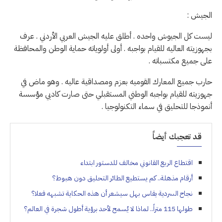
الجيش :
ليست كل الجيوش واحده . أطلق عليه الجيش العربي الأردني . عرف
بجهوزيته العاليه للقيام بواجبه . أولى أولوياته حماية الوطن والمحافظة
على جميع مكتسباته .
حارب جميع المعارك القوميه بعزم ومصداقية عاليه . وهو ماض في
جهوزيته للقيام بواجبه الوطني المستقبلي حتى صارت كادبي مؤسسة
أنموذجا للتحليق في سماء التكنولوجيا .
قد تعجبك أيضاً
اقتطاع الربع القانوني مخالف للدستور ابتداء
أرقام مذهلة.. كم يستطيع الطائر التحليق دون هبوط؟
نجاح السردية يقاس بهل سيشعر أن هذه الحكاية تشبهه فعلا؟
طولها 115 متراً.. لماذا لا يُسمح لأحد برؤية أطول شجرة في العالم؟