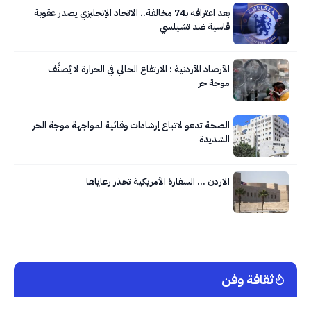
بعد اعترافه بـ74 مخالفة.. الاتحاد الإنجليزي يصدر عقوبة
قاسية ضد تشيلسي
الأرصاد الأردنية : الارتفاع الحالي في الحرارة لا يُصنَّف
موجة حر
الصحة تدعو لاتباع إرشادات وقائية لمواجهة موجة الحر
الشديدة
الاردن … السفارة الأمريكية تحذر رعاياها
ثقافة وفن