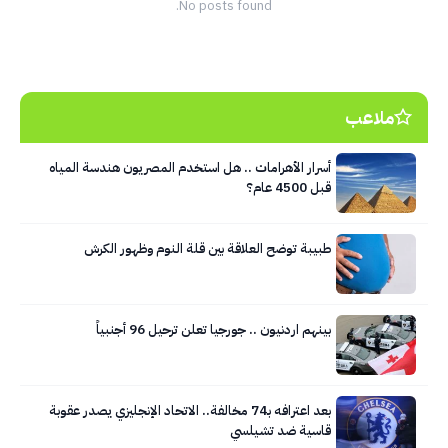
No posts found.
ملاعب
أسرار الأهرامات .. هل استخدم المصريون هندسة المياه
قبل 4500 عام؟
طبيبة توضح العلاقة بين قلة النوم وظهور الكرش
بينهم اردنيون .. جورجيا تعلن ترحيل 96 أجنبياً
بعد اعترافه بـ74 مخالفة.. الاتحاد الإنجليزي يصدر عقوبة
قاسية ضد تشيلسي